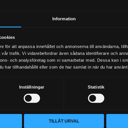
Dina personuppgifter behandlas i enlighet med vår
integritetspolicy
.
Information
cookies
e för att anpassa innehållet och annonserna till användarna, tillh
vår trafik. Vi vidarebefordrar även sådana identifierare och anna
nnons- och analysföretag som vi samarbetar med. Dessa kan i sin
har tillhandahållit eller som de har samlat in när du har använt 
Inställningar
Statistik
BLOGG
KUNSKAPSCENTER
VÅR AFFÄRSIDÉ ÄR ENKEL
KONTAKTA OSS
Vi lever och andas prestanda. Hos
KUNDTJÄNST
TILLÅT URVAL
– du hittar rätt bildelar. Vi brinne
oavsett om det gäller bana, gata 