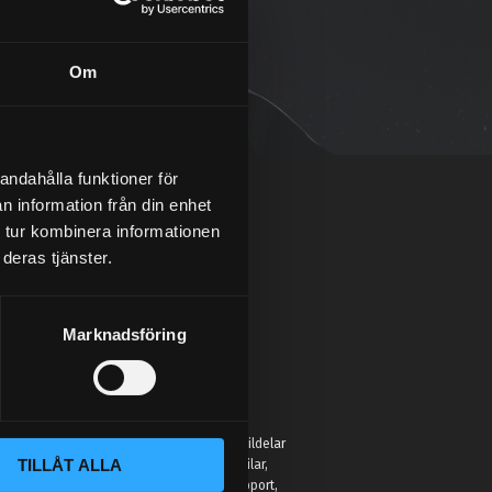
Om
andahålla funktioner för
n information från din enhet
 tur kombinera informationen
deras tjänster.
Marknadsföring
:
 Street Performance hittar du inte bara bildelar
TILLÅT ALLA
r för att hjälpa entusiaster förbättra sina bilar,
eller hobbyprojekt. Vi erbjuder kunnig support,