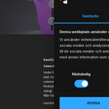
Samtycke
Denna webbplats använder 
Vi använder enhetsidentifierar
sociala medier och analysera 
till de sociala medier och a
med annan information som du 
Kundtjänst telefon:
Semestertider.
S
Under V.27 - V.33 nås vi enbart på
Nödvändig
a
mejl. Ordrar skickas under
m
sommaren men med viss
t
fördröjning. 2/7 -9/7 är det helt
stängt.
y
Mån-Tors: 10:30-15:00
c
AVVISA
k
Lunchstängt 12:00-13:00