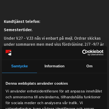
Kundtjänst telefon:
Semestertider.
Under V.27 - V.33 nås vi enbart på mejl. Ordrar skickas
under sommaren men med viss fördröjning. 2/7 -9/7 är
det helt stängt.
Mån-Tors: 10:30-15:00
Samtycke
Information
Om
Lunchstängt 12:00-13:00
Tel:
031- 51 66 60
Denna webbplats använder cookies
E-post:
info@streetperformance.se
Vi använder enhetsidentifierare för att anpassa innehållet
och annonserna till användarna, tillhandahålla funktioner
för sociala medier och analysera vår trafik. Vi
vidarebefordrar även sådana identifierare och annan