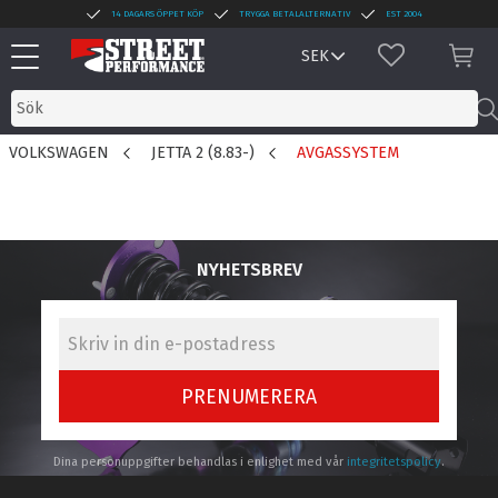
14 DAGARS ÖPPET KÖP
TRYGGA BETALALTERNATIV
EST 2004
Meny
FAVORITER
KUN
VOLKSWAGEN
JETTA 2 (8.83-)
AVGASSYSTEM
NYHETSBREV
PRENUMERERA
Dina personuppgifter behandlas i enlighet med vår
integritetspolicy
.