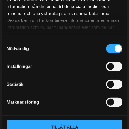
information från din enhet till de sociala medier och
BLOGG
annons- och analysföretag som vi samarbetar med.
Dessa kan i sin tur kombinera informationen med annan
KUNSKAPSCENTER
information som du har tillhandahållit eller som de har
KONTAKTA OSS
samlat in när du har använt deras tjänster.
S
KUNDTJÄNST
Nödvändig
a
MINA SIDOR
m
t
Inställningar
y
c
k
Statistik
e
s
Marknadsföring
v
a
l
TILLÅT ALLA