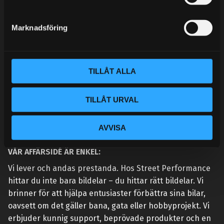
e
MINA SIDOR
s
Marknadsföring
v
a
l
TILLÅT ALLA
TILLÅT URVAL
AVVISA
VÅR AFFÄRSIDÉ ÄR ENKEL:
Vi lever och andas prestanda. Hos Street Performance
hittar du inte bara bildelar – du hittar rätt bildelar. Vi
brinner för att hjälpa entusiaster förbättra sina bilar,
oavsett om det gäller bana, gata eller hobbyprojekt. Vi
erbjuder kunnig support, beprövade produkter och en