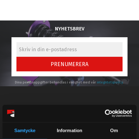
NYHETSBREV
PRENUMERERA
Dina personuppgifter behandlas i enlighet med vår
integritetspolicy
.
Kundtjänst telefon:
Semestertider.
Samtycke
Information
Om