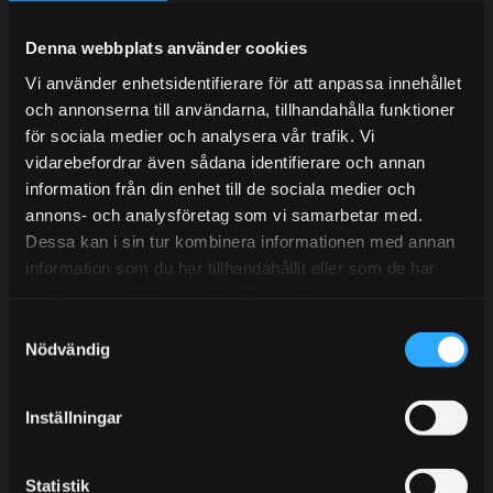
Under V.27 - V.33 nås vi enbart på mejl. Ordrar skickas
under sommaren men med viss fördröjning. 2/7 -9/7 är
Denna webbplats använder cookies
det helt stängt.
Vi använder enhetsidentifierare för att anpassa innehållet
Mån-Tors: 10:30-15:00
och annonserna till användarna, tillhandahålla funktioner
Lunchstängt 12:00-13:00
för sociala medier och analysera vår trafik. Vi
vidarebefordrar även sådana identifierare och annan
Tel:
031- 51 66 60
information från din enhet till de sociala medier och
annons- och analysföretag som vi samarbetar med.
E-post:
info@streetperformance.se
Dessa kan i sin tur kombinera informationen med annan
information som du har tillhandahållit eller som de har
samlat in när du har använt deras tjänster.
S
Nödvändig
a
BLOGG
m
t
KUNSKAPSCENTER
Inställningar
y
KONTAKTA OSS
c
k
Statistik
KUNDTJÄNST