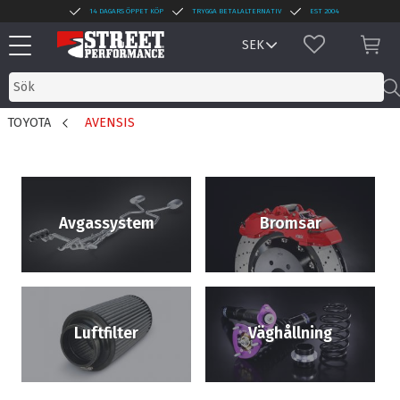
14 DAGARS ÖPPET KÖP
TRYGGA BETALALTERNATIV
EST 2004
Meny
FAVORITER
KUN
TOYOTA
AVENSIS
Avgassystem
Bromsar
Luftfilter
Väghållning