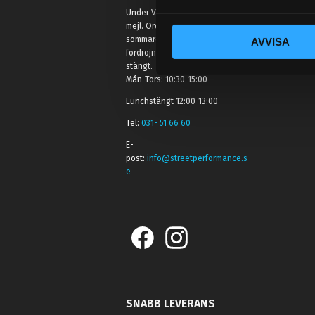
y
Under V.27 - V.33 nås vi enbart på
c
mejl. Ordrar skickas under
sommaren men med viss
AVVISA
k
fördröjning. 2/7 -9/7 är det helt
e
stängt.
s
Mån-Tors: 10:30-15:00
v
Lunchstängt 12:00-13:00
a
Tel:
031- 51 66 60
l
E-
post:
info@streetperformance.s
e
SNABB LEVERANS