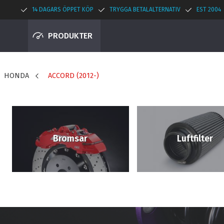
14 DAGARS ÖPPET KÖP
TRYGGA BETALALTERNATIV
EST 2004
PRODUKTER
HONDA
ACCORD (2012-)
Bromsar
Luftfilter