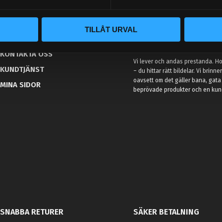
BLOGG
TILLÅT URVAL
KUNSKAPSCENTER
VÅR AFFÄRSIDÉ ÄR ENKEL
KONTAKTA OSS
Vi lever och andas prestanda. Hos
KUNDTJÄNST
– du hittar rätt bildelar. Vi brinne
oavsett om det gäller bana, gata 
MINA SIDOR
beprövade produkter och en kundt
SNABBA RETURER
SÄKER BETALNING