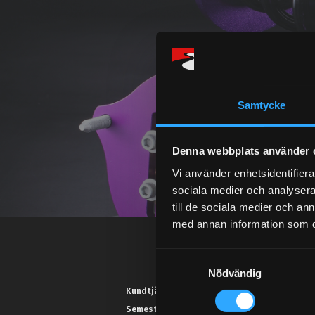
Samtycke
Denna webbplats använder 
Vi använder enhetsidentifierar
sociala medier och analysera 
till de sociala medier och a
med annan information som du 
S
Nödvändig
a
m
Kundtjänst telefon:
t
Semestertider.