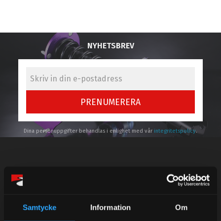
NYHETSBREV
PRENUMERERA
Dina personuppgifter behandlas i enlighet med vår
integritetspolicy
.
Kundtjänst telefon:
Semestertider.
Samtycke
Information
Om