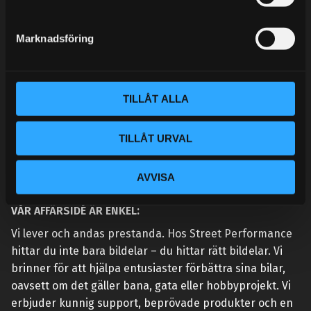
e
MINA SIDOR
s
Marknadsföring
v
a
l
TILLÅT ALLA
TILLÅT URVAL
AVVISA
VÅR AFFÄRSIDÉ ÄR ENKEL:
Vi lever och andas prestanda. Hos Street Performance
hittar du inte bara bildelar – du hittar rätt bildelar. Vi
brinner för att hjälpa entusiaster förbättra sina bilar,
oavsett om det gäller bana, gata eller hobbyprojekt. Vi
erbjuder kunnig support, beprövade produkter och en