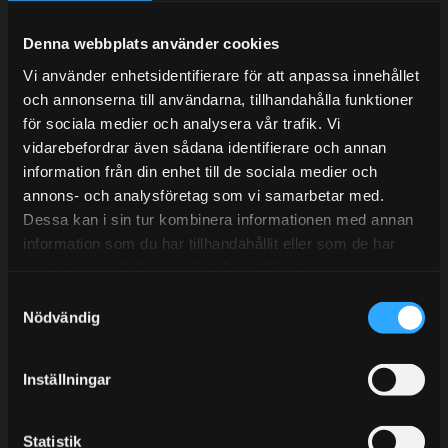
Under V.27 - V.33 nås vi enbart på mejl. Ordrar skickas
under sommaren men med viss fördröjning. 2/7 -9/7 är
Denna webbplats använder cookies
det helt stängt.
Vi använder enhetsidentifierare för att anpassa innehållet
Mån-Tors: 10:30-15:00
och annonserna till användarna, tillhandahålla funktioner
Lunchstängt 12:00-13:00
för sociala medier och analysera vår trafik. Vi
vidarebefordrar även sådana identifierare och annan
Tel:
031- 51 66 60
information från din enhet till de sociala medier och
annons- och analysföretag som vi samarbetar med.
E-post:
info@streetperformance.se
Dessa kan i sin tur kombinera informationen med annan
information som du har tillhandahållit eller som de har
samlat in när du har använt deras tjänster.
S
Nödvändig
a
BLOGG
m
t
KUNSKAPSCENTER
Inställningar
y
KONTAKTA OSS
c
k
Statistik
KUNDTJÄNST