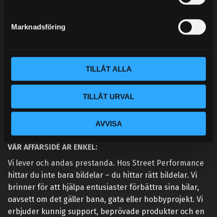
e
MINA SIDOR
s
Marknadsföring
v
a
l
TILLÅT ALLA
TILLÅT URVAL
AVVISA
VÅR AFFÄRSIDÉ ÄR ENKEL:
Vi lever och andas prestanda. Hos Street Performance
hittar du inte bara bildelar – du hittar rätt bildelar. Vi
brinner för att hjälpa entusiaster förbättra sina bilar,
oavsett om det gäller bana, gata eller hobbyprojekt. Vi
erbjuder kunnig support, beprövade produkter och en