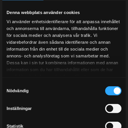
Under V.27 - V.33 nås vi enbart på mejl. Ordrar skickas
under sommaren men med viss fördröjning. 2/7 -9/7 är
Denna webbplats använder cookies
det helt stängt.
Vi använder enhetsidentifierare för att anpassa innehållet
Mån-Tors: 10:30-15:00
och annonserna till användarna, tillhandahålla funktioner
Lunchstängt 12:00-13:00
för sociala medier och analysera vår trafik. Vi
vidarebefordrar även sådana identifierare och annan
Tel:
031- 51 66 60
information från din enhet till de sociala medier och
annons- och analysföretag som vi samarbetar med.
E-post:
info@streetperformance.se
Dessa kan i sin tur kombinera informationen med annan
information som du har tillhandahållit eller som de har
samlat in när du har använt deras tjänster.
S
Nödvändig
a
BLOGG
m
t
KUNSKAPSCENTER
Inställningar
y
KONTAKTA OSS
c
k
Statistik
KUNDTJÄNST