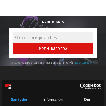
NYHETSBREV
PRENUMERERA
Dina personuppgifter behandlas i enlighet med vår
integritetspolicy
.
Kundtjänst telefon:
Semestertider.
Samtycke
Information
Om