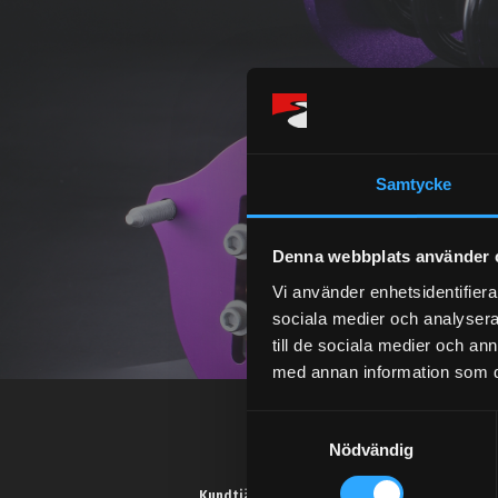
Samtycke
Denna webbplats använder 
Vi använder enhetsidentifierar
sociala medier och analysera 
till de sociala medier och a
med annan information som du 
S
Nödvändig
a
m
Kundtjänst telefon: