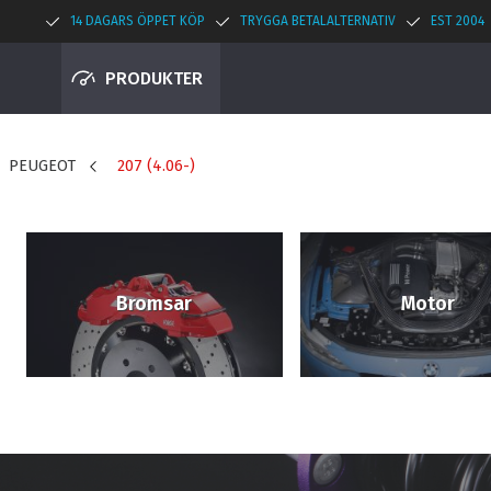
14 DAGARS ÖPPET KÖP
TRYGGA BETALALTERNATIV
EST 2004
PRODUKTER
PEUGEOT
207 (4.06-)
Bromsar
Motor