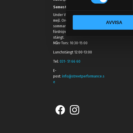
t
Semestertider.
y
Under V.27 - V.33 nås vi enbart på
c
mejl. Ordrar skickas under
AVVISA
k
sommaren men med viss
e
fördröjning. 2/7 -9/7 är det helt
s
stängt.
Mån-Tors: 10:30-15:00
v
a
Lunchstängt 12:00-13:00
l
Tel:
031- 51 66 60
E-
post:
info@streetperformance.s
e