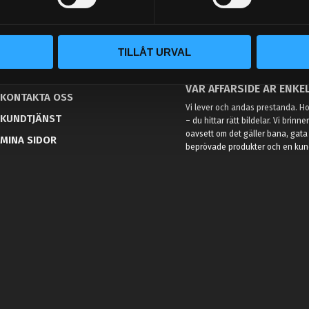
TILLÅT URVAL
BLOGG
KUNSKAPSCENTER
VÅR AFFÄRSIDÉ ÄR ENKEL
KONTAKTA OSS
Vi lever och andas prestanda. Hos
KUNDTJÄNST
– du hittar rätt bildelar. Vi brinne
oavsett om det gäller bana, gata 
MINA SIDOR
beprövade produkter och en kundt