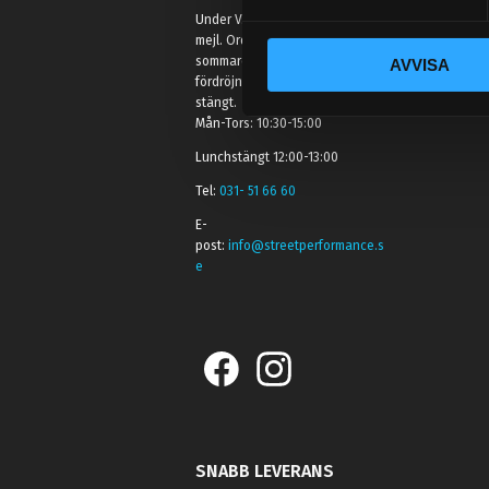
y
Under V.27 - V.33 nås vi enbart på
c
mejl. Ordrar skickas under
sommaren men med viss
AVVISA
k
fördröjning. 2/7 -9/7 är det helt
e
stängt.
s
Mån-Tors: 10:30-15:00
v
Lunchstängt 12:00-13:00
a
Tel:
031- 51 66 60
l
E-
post:
info@streetperformance.s
e
SNABB LEVERANS