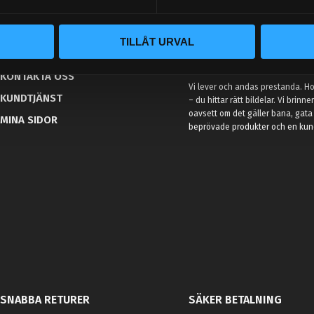
BLOGG
TILLÅT URVAL
KUNSKAPSCENTER
VÅR AFFÄRSIDÉ ÄR ENKEL
KONTAKTA OSS
Vi lever och andas prestanda. Hos
KUNDTJÄNST
– du hittar rätt bildelar. Vi brinne
oavsett om det gäller bana, gata 
MINA SIDOR
beprövade produkter och en kundt
SNABBA RETURER
SÄKER BETALNING