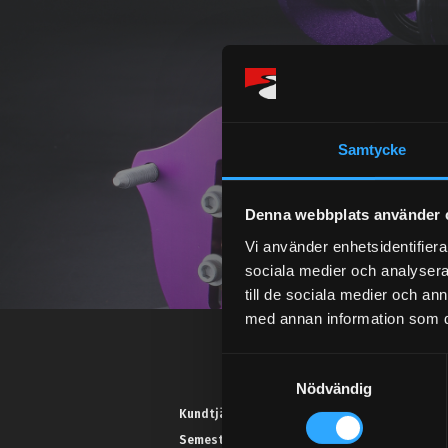
Samtycke
Denna webbplats använder 
Vi använder enhetsidentifierar
sociala medier och analysera 
till de sociala medier och a
med annan information som du 
S
Nödvändig
a
m
Kundtjänst telefon:
t
Semestertider.