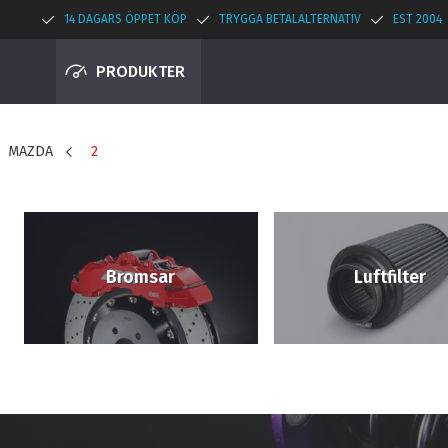
14 DAGARS ÖPPET KÖP
TRYGGA BETALALTERNATIV
EST 2004
PRODUKTER
MAZDA
2
Bromsar
Luftfilter