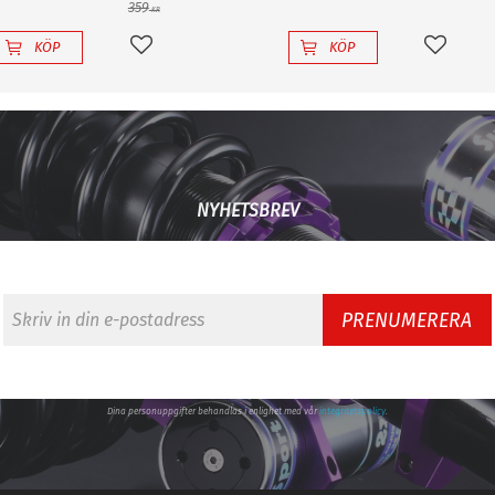
359
KR
KÖP
KÖP
Lägg till i favoriter
Lägg til
NYHETSBREV
PRENUMERERA
Dina personuppgifter behandlas i enlighet med vår
integritetspolicy
.