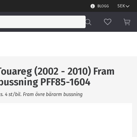
BLOGG
FAVORITER
KUN
ouareg (2002 - 2010) Fram
bussning PFF85-1604
ats. 4 st/bil. Fram övre bärarm bussning