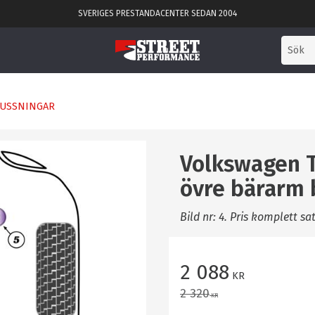
SVERIGES PRESTANDACENTER SEDAN 2004
USSNINGAR
Volkswagen T
övre bärarm 
Bild nr: 4. Pris komplett s
Nedsatt pris:
2 088
KR
Ordinarie pris:
2 320
KR