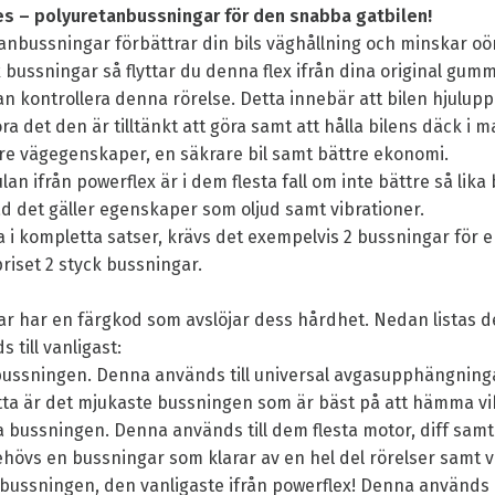
s – polyuretanbussningar för den snabba gatbilen!
ussningar förbättrar din bils väghållning och minskar oöns
x bussningar så flyttar du denna flex ifrån dina original gumm
 kontrollera denna rörelse. Detta innebär att bilen hjulup
öra det den är tilltänkt att göra samt att hålla bilens däck i
tre vägegenskaper, en säkrare bil samt bättre ekonomi.
n ifrån powerflex är i dem flesta fall om inte bättre så lika
d det gäller egenskaper som oljud samt vibrationer.
a i kompletta satser, krävs det exempelvis 2 bussningar för 
priset 2 styck bussningar.
ar har en färgkod som avslöjar dess hårdhet. Nedan listas 
till vanligast:
ussningen. Denna används till universal avgasupphängninga
ta är det mjukaste bussningen som är bäst på att hämma vib
 bussningen. Denna används till dem flesta motor, diff sam
ehövs en bussningar som klarar av en hel del rörelser samt v
 bussningen, den vanligaste ifrån powerflex! Denna används