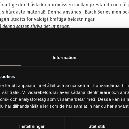
r att ge den bästa kompromissen mellan prestanda och föl
´s hårdaste material! Denna används i Black Series men ock
gen utsätts för väldigt kraftiga belastningar.
å denna satsen skrivs det ut nedan:
Information
cookies
e för att anpassa innehållet och annonserna till användarna, tillh
vår trafik. Vi vidarebefordrar även sådana identifierare och anna
nnons- och analysföretag som vi samarbetar med. Dessa kan i sin
har tillhandahållit eller som de har samlat in när du har använt 
ämna ett omdöme.
Inställningar
Statistik