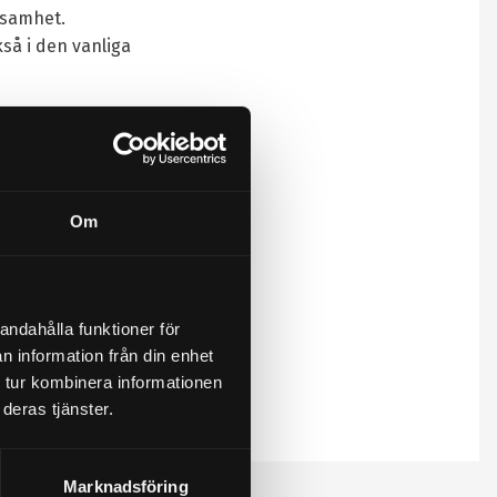
jsamhet.
så i den vanliga
Om
andahålla funktioner för
n information från din enhet
 tur kombinera informationen
deras tjänster.
Marknadsföring