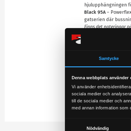
hjulupphängningen fö
Black 95A
– Powerflex
gatserien där bussnin
Finns det noteringar p
Omdömen
Samtycke
Du
Denna webbplats använder 
Vi använder enhetsidentifierar
sociala medier och analysera 
till de sociala medier och a
med annan information som du 
Bli den första att l
S
Nödvändig
a