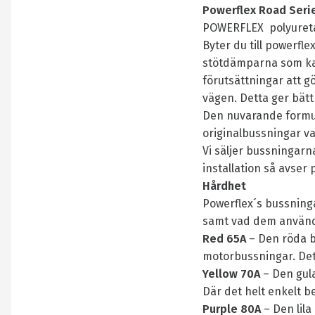
Powerflex Road Serie
POWERFLEX polyuretanb
Byter du till powerfle
stötdämparna som kan
förutsättningar att g
vägen. Detta ger bät
Den nuvarande formula
originalbussningar va
Vi säljer bussningarn
installation så avser 
Hårdhet
Powerflex´s bussning
samt vad dem används 
Red 65A
– Den röda b
motorbussningar. Det
Yellow 70A
– Den gula
Där det helt enkelt b
Purple 80A
– Den lila