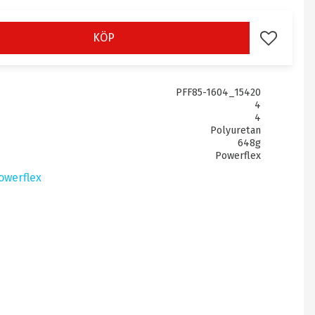
KÖP
Lägg till i 
PFF85-1604_15420
4
4
Polyuretan
648g
Powerflex
owerflex