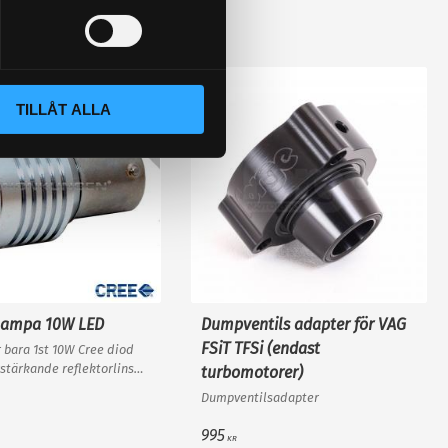
TILLÅT ALLA
lampa 10W LED
Dumpventils adapter för VAG
FSiT TFSi (endast
 bara 1st 10W Cree diod
stärkande reflektorlins
turbomotorer)
 enkelt en "80W"
Dumpventilsadapter
v "värsta versionen"!
995
KR