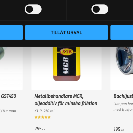
Populära produkter
STORSÄLJARE!
STORSÄLJARE!
18
%
TILLÅT URVAL
 GST450
Metallbehandlare MCR,
Backljus
oljeadditiv för minska friktion
Lampan har
med ljusför
0l/timman
X1-R. 250 ml
och krossar
backlampa a
295
195
KR
KR