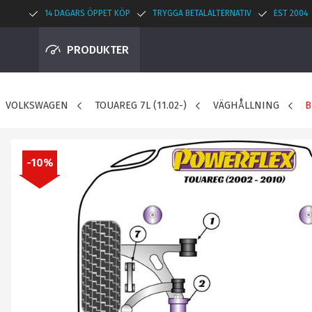
14 DAGARS ÖPPET KÖP
TRYGGA BETALALTERNATIV
EST 2004
PRODUKTER
VOLKSWAGEN
TOUAREG 7L (11.02-)
VÄGHÅLLNING
B
10
%