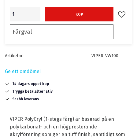
Lägg till
KÖP
Artikelnr
VIPER-VW100
Ge ett omdöme!
14 dagars öppet köp
Trygga betalalternativ
Snabb leverans
VIPER PolyCryl (1-stegs färg) är baserad på en
polykarbonat- och en högpresterande
akrylförening som ger en tuff finish, samtidigt som