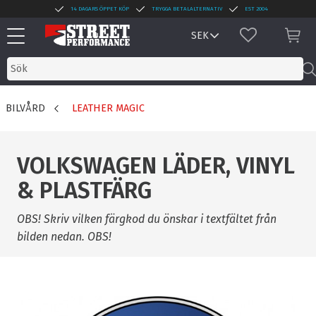
14 DAGARS ÖPPET KÖP
TRYGGA BETALALTERNATIV
EST 2004
Meny
FAVORITER
KUN
BILVÅRD
LEATHER MAGIC
VOLKSWAGEN LÄDER, VINYL
& PLASTFÄRG
OBS! Skriv vilken färgkod du önskar i textfältet från
bilden nedan. OBS!