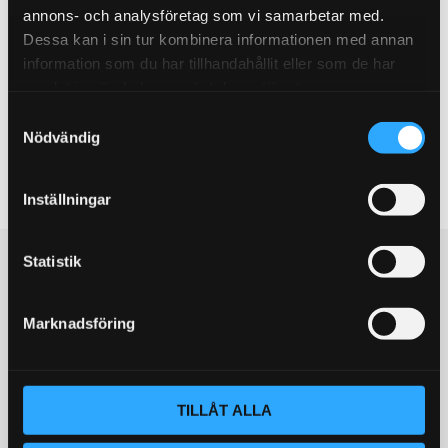
annons- och analysföretag som vi samarbetar med.
Du
Dessa kan i sin tur kombinera informationen med annan
information som du har tillhandahållit eller som de har
samlat in när du har använt deras tjänster.
S
Nödvändig
a
m
t
Inställningar
Bli den första att lämna ett omdöme.
y
c
Populära produkter
k
Statistik
e
s
STORSÄLJARE!
STORSÄLJARE!
Marknadsföring
v
a
l
TILLÅT ALLA