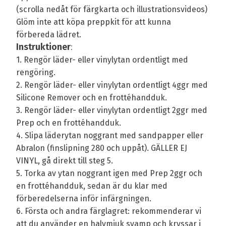
(scrolla nedåt för färgkarta och illustrationsvideos)
Glöm inte att köpa preppkit för att kunna
förbereda lädret.
Instruktioner
:
1. Rengör läder- eller vinylytan ordentligt med
rengöring.
2. Rengör läder- eller vinylytan ordentligt 4ggr med
Silicone Remover och en frottéhandduk.
3. Rengör läder- eller vinylytan ordentligt 2ggr med
Prep och en frottéhandduk.
4. Slipa läderytan noggrant med sandpapper eller
Abralon (finslipning 280 och uppåt). GÄLLER EJ
VINYL, gå direkt till steg 5.
5. Torka av ytan noggrant igen med Prep 2ggr och
en frottéhandduk, sedan är du klar med
förberedelserna inför infärgningen.
6. Första och andra färglagret: rekommenderar vi
att du använder en halvmjuk svamp och kryssar i