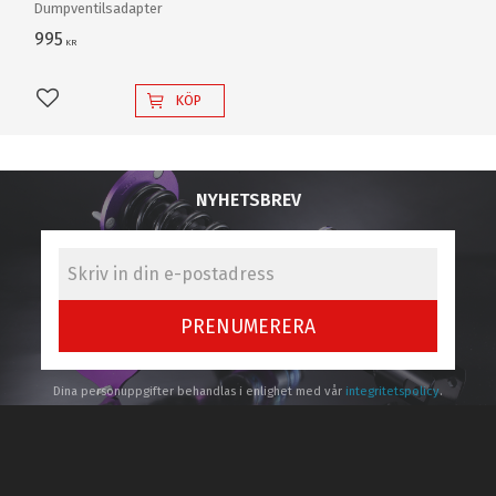
Dumpventilsadapter
995
KR
KÖP
Lägg till i favoriter
NYHETSBREV
PRENUMERERA
Dina personuppgifter behandlas i enlighet med vår
integritetspolicy
.