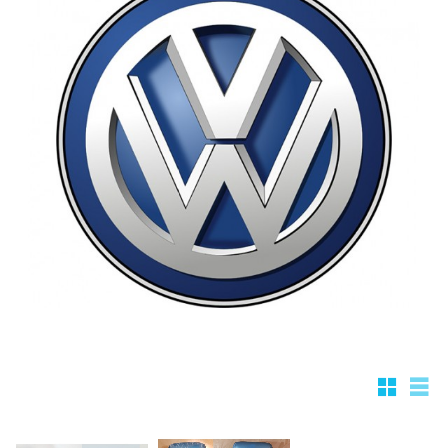
Rutnätsv
List