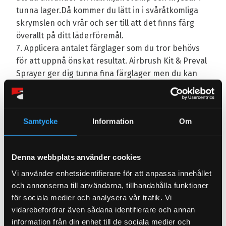
tunna lager.Då kommer du lätt in i svåråtkomliga
skrymslen och vrår och ser till att det finns färg
överallt på ditt läderföremål.
7. Applicera antalet färglager som du tror behövs
för att uppnå önskat resultat. Airbrush Kit & Preval
Sprayer ger dig tunna fina färglager men du kan
också använda en halvmjuk svamp. Om
du använder en svamp bör du använda "dabbing
style" i tunna lager. Slipa lätt innan du applicerar
Samtycke
Information
Om
det sista färglagret med slip pad 2000
8. Applicera 2 lager Top Coat som blandats med
Safe-Link för att försegla och förstärka ytan
Denna webbplats använder cookies
ytterligare.
Vi använder enhetsidentifierare för att anpassa innehållet
9. Applicera skyddskrämen efter cirka 5-6 dagar för
och annonserna till användarna, tillhandahålla funktioner
bästa skyddsbarriär.
för sociala medier och analysera vår trafik. Vi
vidarebefordrar även sådana identifierare och annan
Omdömen
information från din enhet till de sociala medier och