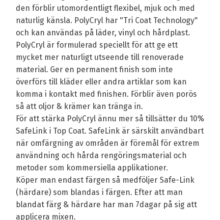
den förblir utomordentligt flexibel, mjuk och med
naturlig känsla. PolyCryl har "Tri Coat Technology"
och kan användas på läder, vinyl och hårdplast.
PolyCryl är formulerad speciellt för att ge ett
mycket mer naturligt utseende till renoverade
material. Ger en permanent finish som inte
överförs till kläder eller andra artiklar som kan
komma i kontakt med finishen. Förblir även porös
så att oljor & krämer kan tränga in.
För att stärka PolyCryl ännu mer så tillsätter du 10%
SafeLink i Top Coat. SafeLink är särskilt användbart
när omfärgning av områden är föremål för extrem
användning och hårda rengöringsmaterial och
metoder som kommersiella applikationer.
Köper man endast färgen så medföljer Safe-Link
(härdare) som blandas i färgen. Efter att man
blandat färg & härdare har man 7dagar på sig att
applicera mixen.