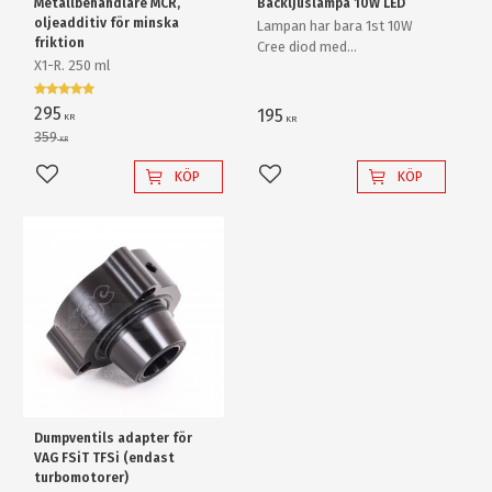
Metallbehandlare MCR,
Backljuslampa 10W LED
oljeadditiv för minska
Lampan har bara 1st 10W
friktion
Cree diod med
X1-R. 250 ml
ljusförstärkande
reflektorlins och krossar
enkelt en "80W" backlampa
295
195
KR
KR
av "värsta versionen"!
359
KR
KÖP
KÖP
Lägg till i favoriter
Lägg till i favoriter
Dumpventils adapter för
VAG FSiT TFSi (endast
turbomotorer)