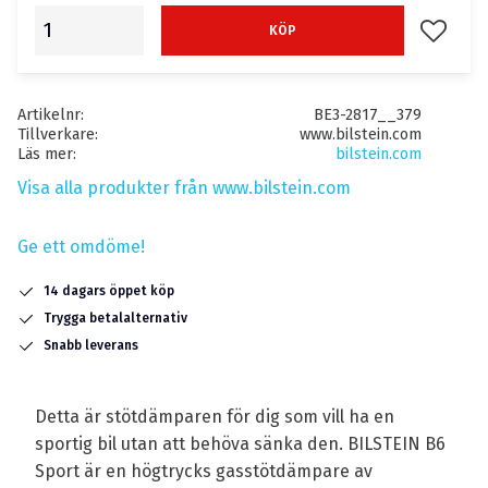
Lägg till
KÖP
Artikelnr
BE3-2817__379
Tillverkare
www.bilstein.com
Läs mer
bilstein.com
Visa alla produkter från www.bilstein.com
Ge ett omdöme!
14 dagars öppet köp
Trygga betalalternativ
Snabb leverans
Detta är stötdämparen för dig som vill ha en
sportig bil utan att behöva sänka den. BILSTEIN B6
Sport är en högtrycks gasstötdämpare av