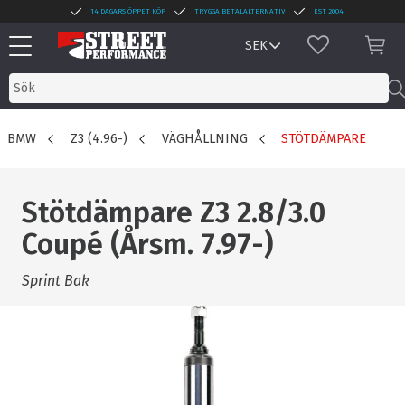
14 DAGARS ÖPPET KÖP
TRYGGA BETALALTERNATIV
EST 2004
Meny
FAVORITER
KUN
BMW
Z3 (4.96-)
VÄGHÅLLNING
STÖTDÄMPARE
Stötdämpare Z3 2.8/3.0
Coupé (Årsm. 7.97-)
Sprint Bak