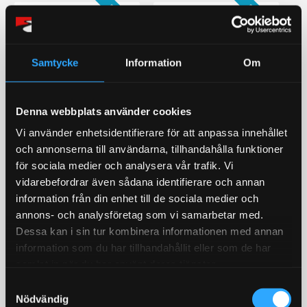
STORSÄLJARE!
STORSÄLJARE!
Samtycke
Information
Om
Denna webbplats använder cookies
Vi använder enhetsidentifierare för att anpassa innehållet
Bromsoksfärg ifrån
Bränslepump Walbro
och annonserna till användarna, tillhandahålla funktioner
Foliatec, flera olika färger!
GST450 450L/h in tank
för sociala medier och analysera vår trafik. Vi
2- komponents
Värstingbränslepump!
bromsoksfärg / Välj färg i
450l/timman
vidarebefordrar även sådana identifierare och annan
rullistan
information från din enhet till de sociala medier och
429
1 679
KR
KR
annons- och analysföretag som vi samarbetar med.
Dessa kan i sin tur kombinera informationen med annan
information som du har tillhandahållit eller som de har
INFO
KÖP
Lägg till i favoriter
Lägg till i favoriter
samlat in när du har använt deras tjänster.
STORSÄLJARE!
S
18
%
Nödvändig
a