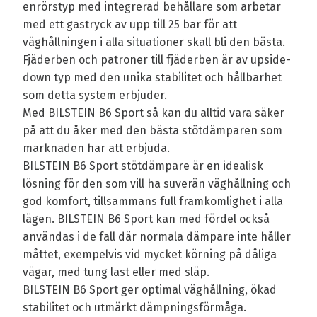
enrörstyp med integrerad behållare som arbetar
med ett gastryck av upp till 25 bar för att
väghållningen i alla situationer skall bli den bästa.
Fjäderben och patroner till fjäderben är av upside-
down typ med den unika stabilitet och hållbarhet
som detta system erbjuder.
Med BILSTEIN B6 Sport så kan du alltid vara säker
på att du åker med den bästa stötdämparen som
marknaden har att erbjuda.
BILSTEIN B6 Sport stötdämpare är en idealisk
lösning för den som vill ha suverän väghållning och
god komfort, tillsammans full framkomlighet i alla
lägen. BILSTEIN B6 Sport kan med fördel också
användas i de fall där normala dämpare inte håller
måttet, exempelvis vid mycket körning på dåliga
vägar, med tung last eller med släp.
BILSTEIN B6 Sport ger optimal väghållning, ökad
stabilitet och utmärkt dämpningsförmåga.