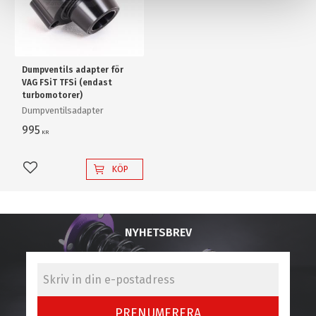
Dumpventils adapter för
VAG FSiT TFSi (endast
turbomotorer)
Dumpventilsadapter
995
KR
KÖP
Lägg till i favoriter
NYHETSBREV
PRENUMERERA