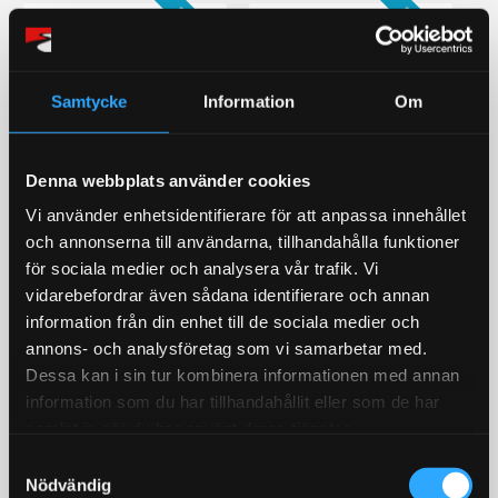
STORSÄLJARE!
STORSÄLJARE!
Samtycke
Information
Om
Denna webbplats använder cookies
Vi använder enhetsidentifierare för att anpassa innehållet
Bromsoksfärg ifrån
Bränslepump Walbro
och annonserna till användarna, tillhandahålla funktioner
Foliatec, flera olika färger!
GST450 450L/h in tank
för sociala medier och analysera vår trafik. Vi
2- komponents
Värstingbränslepump!
bromsoksfärg / Välj färg i
450l/timman
vidarebefordrar även sådana identifierare och annan
rullistan
information från din enhet till de sociala medier och
429
1 679
KR
KR
annons- och analysföretag som vi samarbetar med.
Dessa kan i sin tur kombinera informationen med annan
information som du har tillhandahållit eller som de har
INFO
KÖP
Lägg till i favoriter
Lägg till i favoriter
samlat in när du har använt deras tjänster.
STORSÄLJARE!
S
18
%
Nödvändig
a