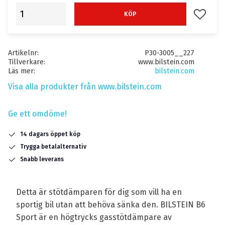
Lägg till
KÖP
Artikelnr
P30-3005__227
Tillverkare
www.bilstein.com
Läs mer
bilstein.com
Visa alla produkter från www.bilstein.com
Ge ett omdöme!
14 dagars öppet köp
Trygga betalalternativ
Snabb leverans
Detta är stötdämparen för dig som vill ha en
sportig bil utan att behöva sänka den. BILSTEIN B6
Sport är en högtrycks gasstötdämpare av