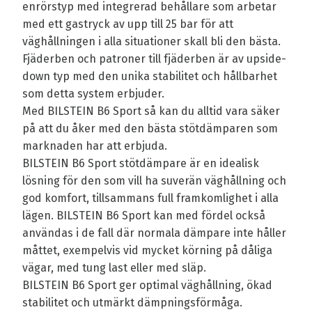
enrörstyp med integrerad behållare som arbetar
med ett gastryck av upp till 25 bar för att
väghållningen i alla situationer skall bli den bästa.
Fjäderben och patroner till fjäderben är av upside-
down typ med den unika stabilitet och hållbarhet
som detta system erbjuder.
Med BILSTEIN B6 Sport så kan du alltid vara säker
på att du åker med den bästa stötdämparen som
marknaden har att erbjuda.
BILSTEIN B6 Sport stötdämpare är en idealisk
lösning för den som vill ha suverän väghållning och
god komfort, tillsammans full framkomlighet i alla
lägen. BILSTEIN B6 Sport kan med fördel också
användas i de fall där normala dämpare inte håller
måttet, exempelvis vid mycket körning på dåliga
vägar, med tung last eller med släp.
BILSTEIN B6 Sport ger optimal väghållning, ökad
stabilitet och utmärkt dämpningsförmåga.