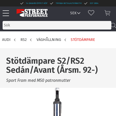
14 DAGARS ÖPPET KÖP
TRYGGA BETALALTERNATIV
EST 2004
Meny
FAVORITER
KUN
AUDI
RS2
VÄGHÅLLNING
STÖTDÄMPARE
Stötdämpare S2/RS2
Sedán/Avant (Årsm. 92-)
Sport Fram med M50 patronmutter