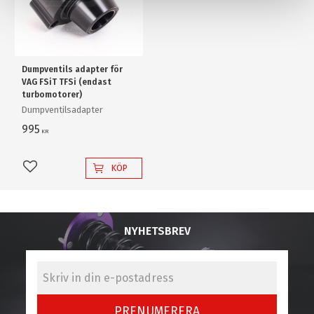
Dumpventils adapter för
VAG FSiT TFSi (endast
turbomotorer)
Dumpventilsadapter
995
KR
KÖP
Lägg till i favoriter
NYHETSBREV
PRENUMERERA