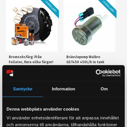
STORSÄLJARE!
STORSÄLJARE!
Bromsoksfärg ifrån
Bränslepump Walbro
Foliatec, flera olika färger!
GST450 450L/h in tank
2- komponents
Värstingbränslepump!
bromsoksfärg / Välj färg i
450l/timman
rullistan
429
1 679
KR
KR
Samtycke
Information
Om
INFO
KÖP
Lägg till i favoriter
Lägg till i favoriter
Denna webbplats använder cookies
STORSÄLJARE!
Vi använder enhetsidentifierare för att anpassa innehållet
18
%
och annonserna till användarna, tillhandahålla funktioner