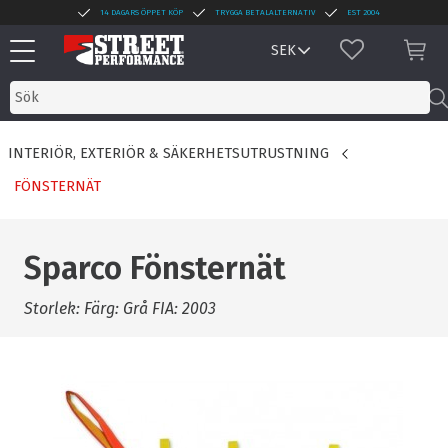
14 DAGARS ÖPPET KÖP
TRYGGA BETALALTERNATIV
EST 2004
Meny
FAVORITER
KUN
INTERIÖR, EXTERIÖR & SÄKERHETSUTRUSTNING
FÖNSTERNÄT
Sparco Fönsternät
Storlek: Färg: Grå FIA: 2003