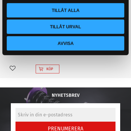
l
TILLÅT ALLA
TILLÅT URVAL
Dumpventils adapter för
VAG FSiT TFSi (endast
turbomotorer)
AVVISA
Dumpventilsadapter
995
KR
KÖP
Lägg till i favoriter
NYHETSBREV
PRENUMERERA