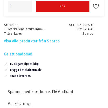
Lägg till
KÖP
Artikelnr
SCO002192FA-G
Tillverkarens artikelnummer
002192FA-G
Tillverkare
Sparco
Visa alla produkter från Sparco
Ge ett omdöme!
14 dagars öppet köp
Trygga betalalternativ
Snabb leverans
Spänne med kardborre. FIA Godkänt
Beskrivning: