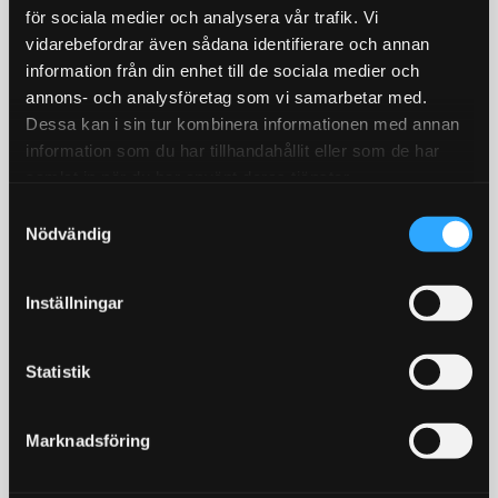
för sociala medier och analysera vår trafik. Vi
vidarebefordrar även sådana identifierare och annan
information från din enhet till de sociala medier och
annons- och analysföretag som vi samarbetar med.
Dessa kan i sin tur kombinera informationen med annan
information som du har tillhandahållit eller som de har
Metallbehandlare MCR,
Backljuslampa 10W LED
samlat in när du har använt deras tjänster.
oljeadditiv för minska
Lampan har bara 1st 10W
friktion
Cree diod med
S
X1-R. 250 ml
ljusförstärkande
Nödvändig
a
reflektorlins och krossar
m
enkelt en "80W" backlampa
295
195
KR
KR
t
av "värsta versionen"!
359
Inställningar
KR
y
KÖP
KÖP
c
Lägg till i favoriter
Lägg till i favoriter
k
Statistik
e
s
Marknadsföring
v
a