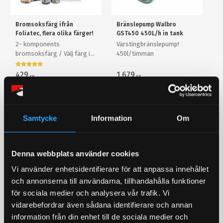
Bromsoksfärg ifrån
Bränslepump Walbro
Foliatec, flera olika färger!
GST450 450L/h in tank
2- komponents
Värstingbränslepump!
bromsoksfärg / Välj färg i
450l/timman
rullistan
429
1 679
KR
KR
INFO
KÖP
Lägg till i favoriter
Lägg till i favoriter
Samtycke
Information
Om
STORSÄLJARE!
18
%
Denna webbplats använder cookies
Vi använder enhetsidentifierare för att anpassa innehållet
och annonserna till användarna, tillhandahålla funktioner
för sociala medier och analysera vår trafik. Vi
vidarebefordrar även sådana identifierare och annan
information från din enhet till de sociala medier och
Metallbehandlare MCR,
Backljuslampa 10W LED