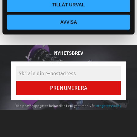
Dumpventilsadapter
TILLÅT URVAL
995
KR
AVVISA
KÖP
Lägg till i favoriter
NYHETSBREV
PRENUMERERA
Dina personuppgifter behandlas i enlighet med vår
integritetspolicy
.