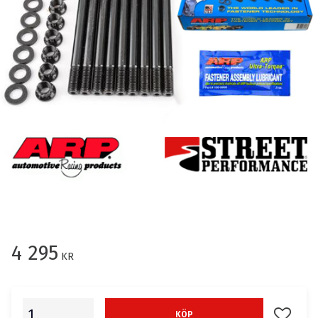
4 295
KR
Lägg till
KÖP