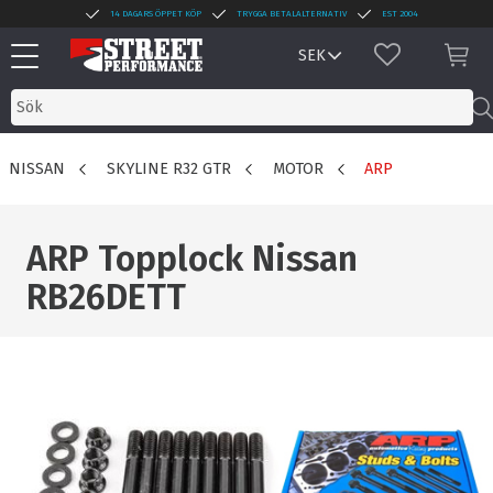
14 DAGARS ÖPPET KÖP
TRYGGA BETALALTERNATIV
EST 2004
Meny
FAVORITER
KUN
NISSAN
SKYLINE R32 GTR
MOTOR
ARP
ARP Topplock Nissan
RB26DETT