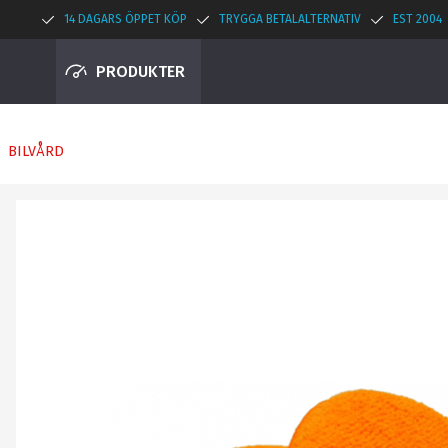
14 DAGARS ÖPPET KÖP
TRYGGA BETALALTERNATIV
EST 2004
PRODUKTER
BILVÅRD