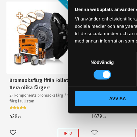
STORSÄLJARE!
Denna webbplats använder 
Vi använder enhetsidentifierar
sociala medier och analysera 
till de sociala medier och a
med annan information som du 
S
Nödvändig
a
m
t
Bromsoksfärg ifrån Foliatec,
Bränslepump Walbr
y
flera olika färger!
GST450 450L/h in t
c
2- komponents bromsoksfärg / Välj
Värstingbränslepump! 45
AVVISA
k
färg i rullistan
e
s
429
1 679
KR
KR
v
a
INFO
Lägg till i favoriter
Lägg till i favoriter
l