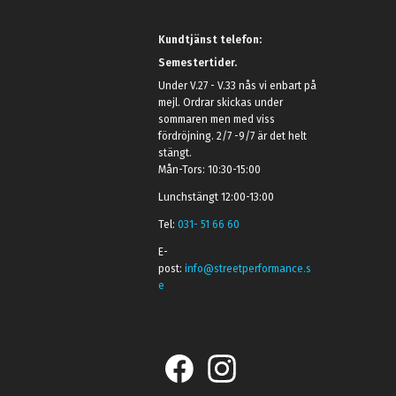
Kundtjänst telefon:
Semestertider.
Under V.27 - V.33 nås vi enbart på
mejl. Ordrar skickas under
sommaren men med viss
fördröjning. 2/7 -9/7 är det helt
stängt.
Mån-Tors: 10:30-15:00
Lunchstängt 12:00-13:00
Tel:
031- 51 66 60
E-
post:
info@streetperformance.s
e