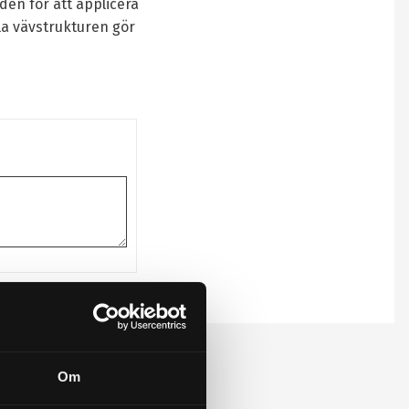
en för att applicera
la vävstrukturen gör
Om