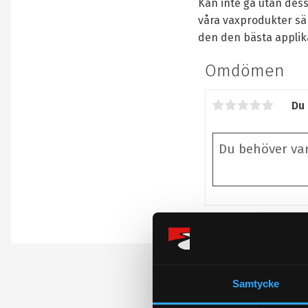
Kan inte gå utan des
våra vaxprodukter säk
den den bästa applik
Omdömen
Du
Bli den första att 
Samtycke