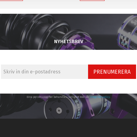
NYHETSBREV
PRENUMERERA
Dina personuppgifter behandlas i enlighet med vår
integritetspolicy
.