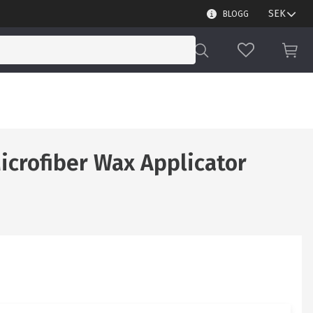
BLOGG
FAVORITER
KUN
icrofiber Wax Applicator