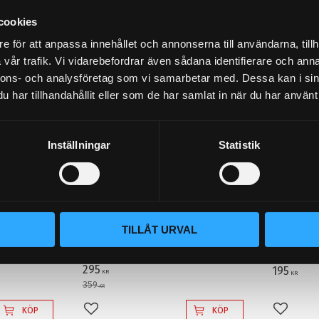
STORSÄLJARE!
STORSÄLJARE!
18
%
cookies
e för att anpassa innehållet och annonserna till användarna, tillh
vår trafik. Vi vidarebefordrar även sådana identifierare och anna
nnons- och analysföretag som vi samarbetar med. Dessa kan i sin
har tillhandahållit eller som de har samlat in när du har använt 
Inställningar
Statistik
o
Metallbehandlare MCR,
Backlju
ank
oljeadditiv för minska
Lampan har
med ljusför
friktion
0l/timman
TILLÅT URVAL
och krossa
X1-R. 250 ml
backlampa a
295
195
KR
KR
359
KR
KÖP
KÖP
Lägg till i favoriter
Lägg til