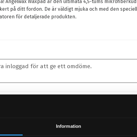
sa! Angelwax Waxpad är den ultimata 4,5-tums mikrofiberkudd
ert på ditt fordon. De är väldigt mjuka och med den speciel
atoren för detaljerade produkten.
lämna ett omdöme.
Populära produkter
Information