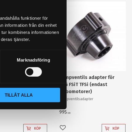
andahålla funktioner för
n information från din enhet
 tur kombinera informationen
deras tjänster.
Marknadsföring
slampa 10W LED
Dumpventils adapter för
VAG FSiT TFSi (endast
 bara 1st 10W Cree diod
stärkande reflektorlins
turbomotorer)
TILLÅT ALLA
r enkelt en "80W"
Dumpventilsadapter
v "värsta versionen"!
995
KR
KÖP
KÖP
l i favoriter
Lägg till i favoriter