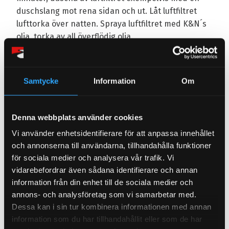
duschslang mot rena sidan och ut. Låt luftfiltret
lufttorka över natten. Spraya luftfiltret med K&N´s
olja, torka av all överflödig olja.
Nu är ditt K&N sportluftfilter redo att återmonteras
och användas igen!
Samtycke
Information
Om
Denna webbplats använder cookies
Vi använder enhetsidentifierare för att anpassa innehållet
Omdömen
och annonserna till användarna, tillhandahålla funktioner
för sociala medier och analysera vår trafik. Vi
Du
vidarebefordrar även sådana identifierare och annan
information från din enhet till de sociala medier och
annons- och analysföretag som vi samarbetar med.
Dessa kan i sin tur kombinera informationen med annan
information som du har tillhandahållit eller som de har