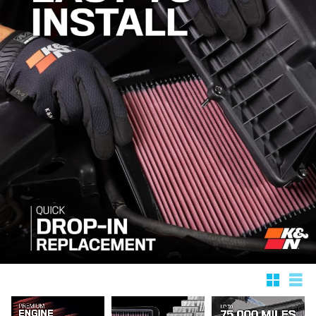
Rutnätsv
List