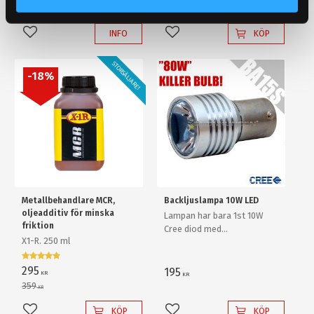
INFO
KÖP
Lägg till i favoriter
Lägg till i favoriter
STORSÄLJARE!
18
%
Metallbehandlare MCR,
Backljuslampa 10W LED
oljeadditiv för minska
Lampan har bara 1st 10W
friktion
Cree diod med
X1-R. 250 ml
ljusförstärkande
reflektorlins och krossar
enkelt en "80W" backlampa
295
195
KR
KR
av "värsta versionen"!
359
KR
KÖP
KÖP