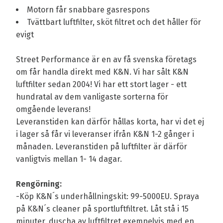
Motorn får snabbare gasrespons
Tvättbart luftfilter, sköt filtret och det håller för
evigt
Street Performance är en av få svenska företags
om får handla direkt med K&N. Vi har sålt K&N
luftfilter sedan 2004! Vi har ett stort lager - ett
hundratal av dem vanligaste sorterna för
omgående leverans!
Leveranstiden kan därför hållas korta, har vi det ej
i lager så får vi leveranser ifrån K&N 1-2 gånger i
månaden. Leveranstiden på luftfilter är därför
vanligtvis mellan 1- 14 dagar.
Rengörning:
-Köp K&N´s underhållningskit: 99-5000EU. Spraya
på K&N´s cleaner på sportluftfiltret. Låt stå i 15
minuter, duscha av luftfiltret exempelvis med en