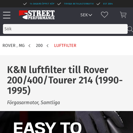
14 DAGARS ÖPPET KÖP
TRYGGA BETALALTERNATIV
EST 2004
Meny
FAVORITER
KUN
ROVER , MG
200
LUFTFILTER
K&N luftfilter till Rover
200/400/Tourer 214 (1990-
1995)
Förgasarmotor, Samtliga