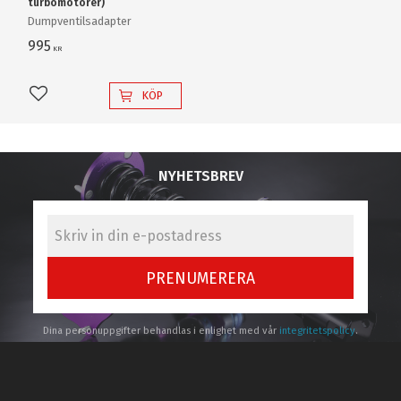
turbomotorer)
Dumpventilsadapter
995
KR
KÖP
Lägg till i favoriter
NYHETSBREV
PRENUMERERA
Dina personuppgifter behandlas i enlighet med vår
integritetspolicy
.