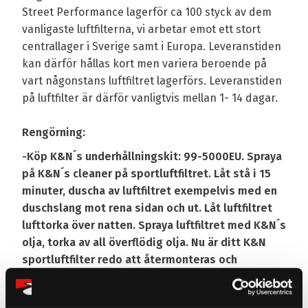
Street Performance lagerför ca 100 styck av dem
vanligaste luftfilterna, vi arbetar emot ett stort
centrallager i Sverige samt i Europa. Leveranstiden
kan därför hållas kort men variera beroende på
vart någonstans luftfiltret lagerförs. Leveranstiden
på luftfilter är därför vanligtvis mellan 1- 14 dagar.
Rengörning:
-Köp K&N´s underhållningskit: 99-5000EU. Spraya
på K&N´s cleaner på sportluftfiltret. Låt stå i 15
minuter, duscha av luftfiltret exempelvis med en
duschslang mot rena sidan och ut. Låt luftfiltret
lufttorka över natten. Spraya luftfiltret med K&N´s
olja, torka av all överflödig olja. Nu är ditt K&N
sportluftfilter redo att återmonteras och
användas igen!
Omdömen