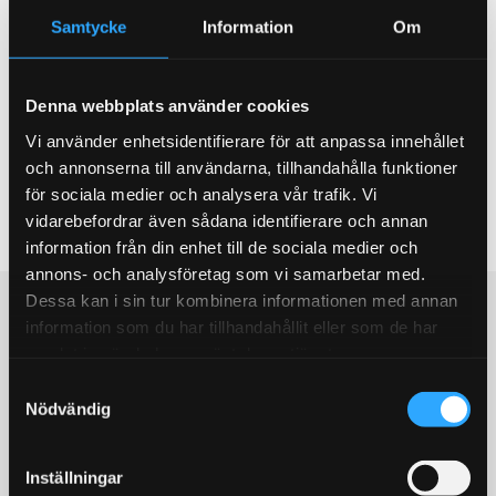
Samtycke
Information
Om
Du
Denna webbplats använder cookies
Vi använder enhetsidentifierare för att anpassa innehållet
och annonserna till användarna, tillhandahålla funktioner
för sociala medier och analysera vår trafik. Vi
vidarebefordrar även sådana identifierare och annan
Bli den första att lämna ett omdöme.
information från din enhet till de sociala medier och
annons- och analysföretag som vi samarbetar med.
Dessa kan i sin tur kombinera informationen med annan
Populära produkter
information som du har tillhandahållit eller som de har
samlat in när du har använt deras tjänster.
STORSÄLJARE!
STORSÄLJARE!
S
Nödvändig
a
m
t
Inställningar
y