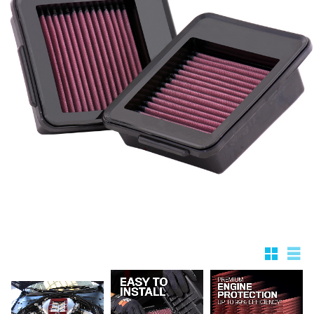
Rutnätsv
List