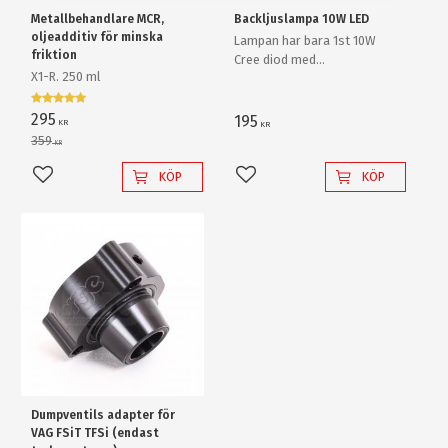
Metallbehandlare MCR,
Backljuslampa 10W LED
oljeadditiv för minska
Lampan har bara 1st 10W
friktion
Cree diod med
X1-R. 250 ml
ljusförstärkande
reflektorlins och krossar
enkelt en "80W" backlampa
295
195
KR
KR
av "värsta versionen"!
359
KR
KÖP
KÖP
Lägg till i favoriter
Lägg till i favoriter
Dumpventils adapter för
VAG FSiT TFSi (endast