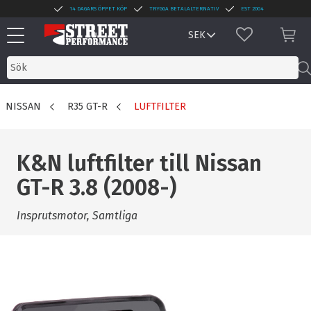
14 DAGARS ÖPPET KÖP
TRYGGA BETALALTERNATIV
EST 2004
Meny
FAVORITER
KUN
NISSAN
R35 GT-R
LUFTFILTER
K&N luftfilter till Nissan
GT-R 3.8 (2008-)
Insprutsmotor, Samtliga