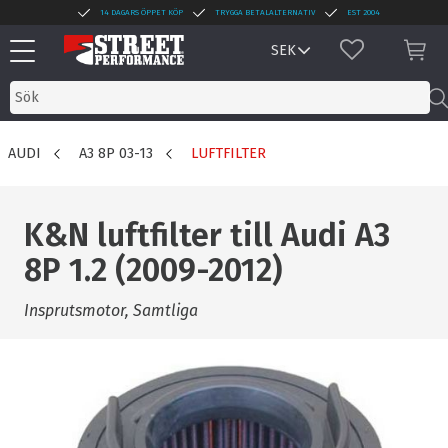
14 DAGARS ÖPPET KÖP
TRYGGA BETALALTERNATIV
EST 2004
Meny
FAVORITER
KUN
AUDI
A3 8P 03-13
LUFTFILTER
K&N luftfilter till Audi A3
8P 1.2 (2009-2012)
Insprutsmotor, Samtliga