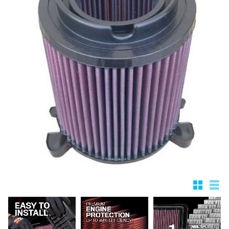
Rutnätsv
List