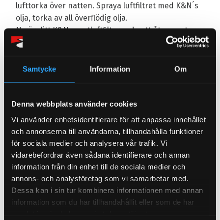
lufttorka över natten. Spraya luftfiltret med K&N´s
olja, torka av all överflödig olja.
Nu är ditt K&N sportluftfilter redo att återmonteras
och användas igen!
Samtycke
Information
Om
Denna webbplats använder cookies
Omdömen
Vi använder enhetsidentifierare för att anpassa innehållet
och annonserna till användarna, tillhandahålla funktioner
Du
för sociala medier och analysera vår trafik. Vi
vidarebefordrar även sådana identifierare och annan
information från din enhet till de sociala medier och
annons- och analysföretag som vi samarbetar med.
Dessa kan i sin tur kombinera informationen med annan
information som du har tillhandahållit eller som de har
samlat in när du har använt deras tjänster.