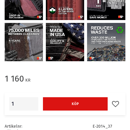
1 160
KR
Lägg till
KÖP
Artikelnr
E-2014_37