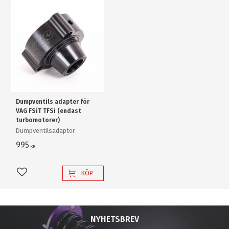
Dumpventils adapter för
VAG FSiT TFSi (endast
turbomotorer)
Dumpventilsadapter
995
KR
KÖP
Lägg till i favoriter
NYHETSBREV