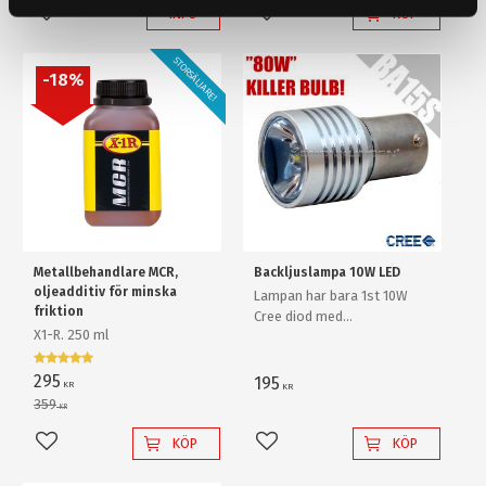
INFO
KÖP
Lägg till i favoriter
Lägg till i favoriter
STORSÄLJARE!
18
%
Metallbehandlare MCR,
Backljuslampa 10W LED
oljeadditiv för minska
Lampan har bara 1st 10W
friktion
Cree diod med
X1-R. 250 ml
ljusförstärkande
reflektorlins och krossar
enkelt en "80W" backlampa
295
195
KR
KR
av "värsta versionen"!
359
KR
KÖP
KÖP
Lägg till i favoriter
Lägg till i favoriter