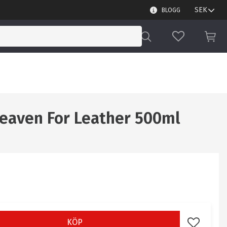
BLOGG
FAVORITER
KUN
eaven For Leather 500ml
KÖP
Lägg till i 