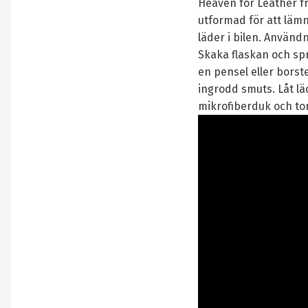
Heaven for Leather f
utformad för att lämn
läder i bilen. Använd
Skaka flaskan och sp
en pensel eller borst
ingrodd smuts. Låt lä
mikrofiberduk och tor