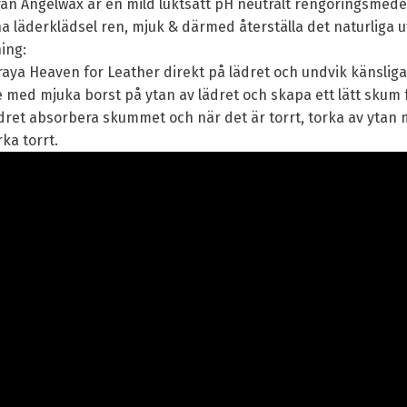
rån Angelwax är en mild luktsatt pH neutralt rengöringsmed
a läderklädsel ren, mjuk & därmed återställa det naturliga 
ning:
raya Heaven for Leather direkt på lädret och undvik känsli
e med mjuka borst på ytan av lädret och skapa ett lätt skum f
dret absorbera skummet och när det är torrt, torka av ytan 
ka torrt.