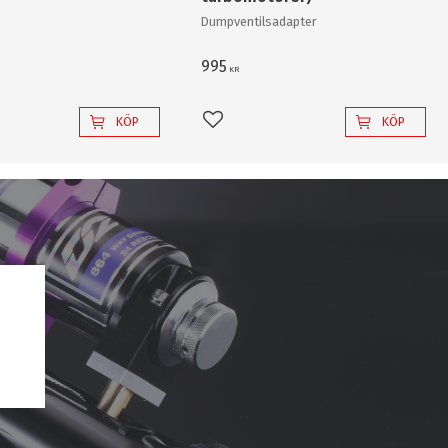
r enkelt en "80W"
Dumpventilsadapter
v "värsta versionen"!
995
KR
KÖP
KÖP
l i favoriter
Lägg till i favoriter