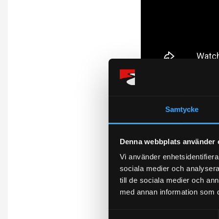
Samtycke
Omdömen
Du
Denna webbplats använder 
Vi använder enhetsidentifierar
sociala medier och analysera 
till de sociala medier och a
med annan information som du 
S