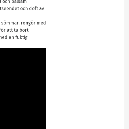
el och balsam
utseendet och doft av
ga sömmar, rengör med
ör att ta bort
med en fuktig