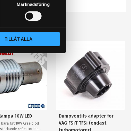
Marknadsföring
TILLÅT ALLA
slampa 10W LED
Dumpventils adapter för
VAG FSiT TFSi (endast
 bara 1st 10W Cree diod
stärkande reflektorlins
turbomotorer)