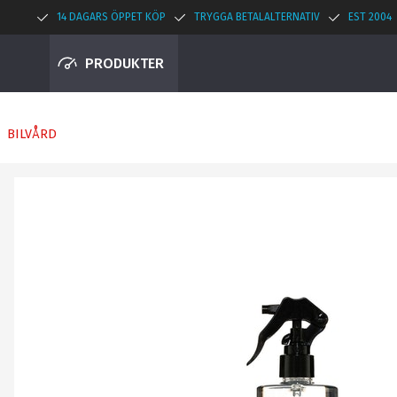
14 DAGARS ÖPPET KÖP
TRYGGA BETALALTERNATIV
EST 2004
PRODUKTER
BILVÅRD