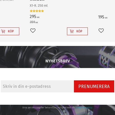
och krossa
X1-R. 250 ml
backlampa a
295
195
KR
KR
359
KR
KÖP
KÖP
Lägg till i favoriter
Lägg til
NYHETSBREV
PRENUMERERA
Dina personuppgifter behandlas i enlighet med vår
integritetspolicy
.