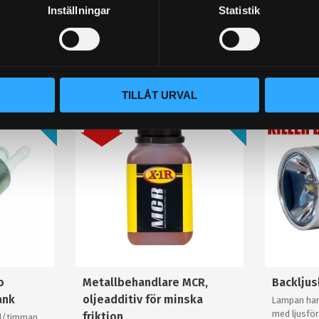
Inställningar
Statistik
lämna ett omdöme.
Populära produkter
TILLÅT URVAL
STORSÄLJARE!
STORSÄLJARE!
18
%
o
Metallbehandlare MCR,
Backlju
ank
oljeadditiv för minska
Lampan har
med ljusför
friktion
0l/timman