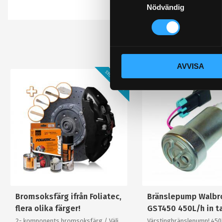
Nödvändig
a
Bli den första att 
m
t
y
c
AVVISA
k
STORSÄLJARE!
e
s
v
a
l
Bromsoksfärg ifrån Foliatec,
Bränslepump Walbr
flera olika färger!
GST450 450L/h in t
2- komponents bromsoksfärg / Välj
Värstingbränslepump! 45