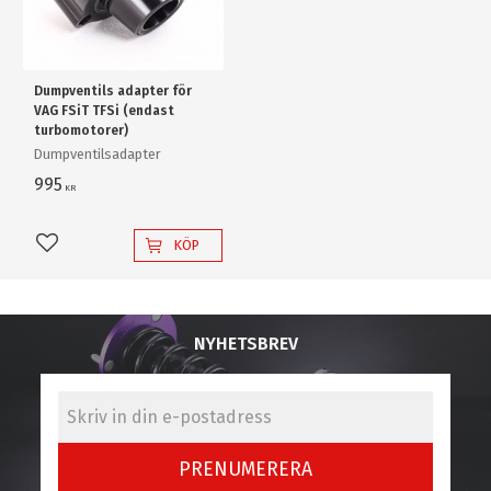
Dumpventils adapter för
VAG FSiT TFSi (endast
turbomotorer)
Dumpventilsadapter
995
KR
KÖP
Lägg till i favoriter
NYHETSBREV
PRENUMERERA