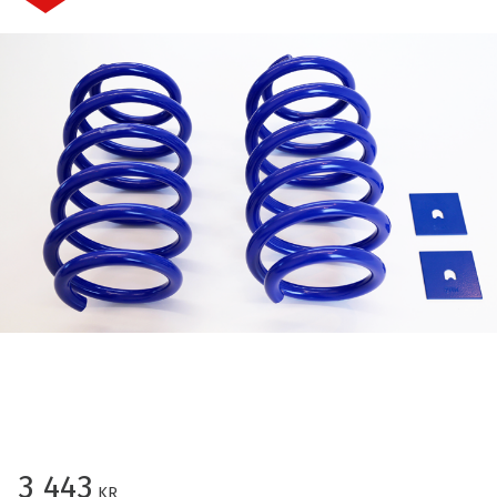
Nedsatt pris:
3 443
KR