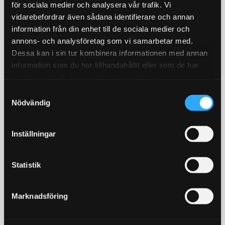
STORSÄLJARE!
STORSÄLJARE!
för sociala medier och analysera vår trafik. Vi
vidarebefordrar även sådana identifierare och annan
information från din enhet till de sociala medier och
annons- och analysföretag som vi samarbetar med.
Dessa kan i sin tur kombinera informationen med annan
information som du har tillhandahållit eller som de har
samlat in när du har använt deras tjänster.
S
Bromsoksfärg ifrån
Bränslepump Walbro
Nödvändig
a
Foliatec, flera olika färger!
GST450 450L/h in tank
2- komponents
Värstingbränslepump!
m
bromsoksfärg / Välj färg i
450l/timman
t
Inställningar
rullistan
y
429
1 679
KR
KR
c
k
Statistik
INFO
KÖP
e
Lägg till i favoriter
Lägg till i favoriter
s
Marknadsföring
STORSÄLJARE!
v
18
%
a
l