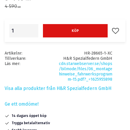
Ordinarie pris:
4 590
KR
Lägg till
KÖP
Artikelnr
HR-28665-1-XC
Tillverkare
H&R Spezialfedern GmbH
Läs mer
cdn.starwebserver.se/shops
/bilmode/files/06_montage
hinweise_fahrwerksprogram
m-15.pdf?_=1625955898
Visa alla produkter från H&R Spezialfedern GmbH
Ge ett omdöme!
14 dagars öppet köp
Trygga betalalternativ