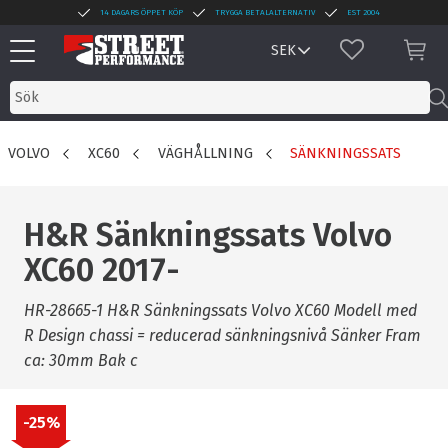
14 DAGARS ÖPPET KÖP
TRYGGA BETALALTERNATIV
EST 2004
Meny
FAVORITER
KUN
VOLVO
XC60
VÄGHÅLLNING
SÄNKNINGSSATS
H&R Sänkningssats Volvo
XC60 2017-
HR-28665-1 H&R Sänkningssats Volvo XC60 Modell med
R Design chassi = reducerad sänkningsnivå Sänker Fram
ca: 30mm Bak c
25
%