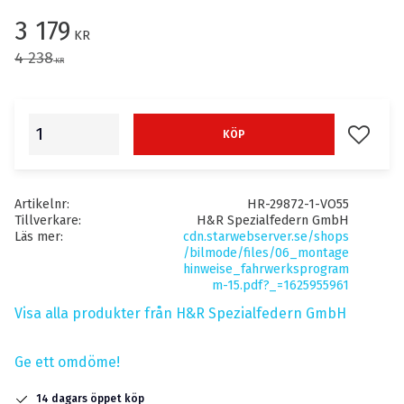
Nedsatt pris:
3 179
KR
Ordinarie pris:
4 238
KR
Lägg till
KÖP
Artikelnr
HR-29872-1-VO55
Tillverkare
H&R Spezialfedern GmbH
Läs mer
cdn.starwebserver.se/shops
/bilmode/files/06_montage
hinweise_fahrwerksprogram
m-15.pdf?_=1625955961
Visa alla produkter från H&R Spezialfedern GmbH
Ge ett omdöme!
14 dagars öppet köp