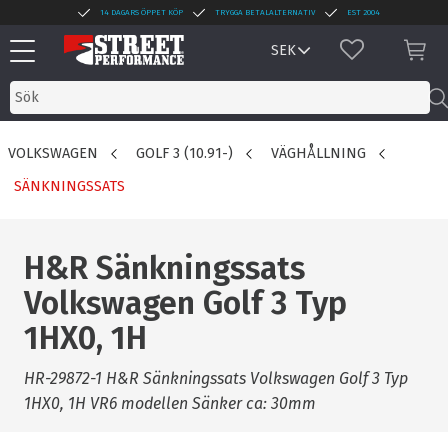
14 DAGARS ÖPPET KÖP
TRYGGA BETALALTERNATIV
EST 2004
Meny
FAVORITER
KUN
VOLKSWAGEN
GOLF 3 (10.91-)
VÄGHÅLLNING
SÄNKNINGSSATS
H&R Sänkningssats
Volkswagen Golf 3 Typ
1HX0, 1H
HR-29872-1 H&R Sänkningssats Volkswagen Golf 3 Typ
1HX0, 1H VR6 modellen Sänker ca: 30mm