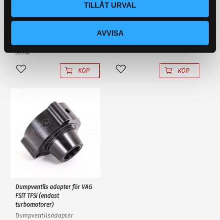
Metallbehandlare MCR,
Backljuslampa 10W LED
TILLÅT URVAL
oljeadditiv för minska friktion
Lampan har bara 1st 10W
X1-R. 250 ml
Cree diod med
ljusförstärkande
AVVISA
reflektorlins och krossar
295
195
KR
KR
enkelt en "80W" backlampa
359
KR
av "värsta versionen"!
KÖP
KÖP
Lägg till i favoriter
Lägg till i favoriter
Dumpventils adapter för VAG
FSiT TFSi (endast
turbomotorer)
Dumpventilsadapter