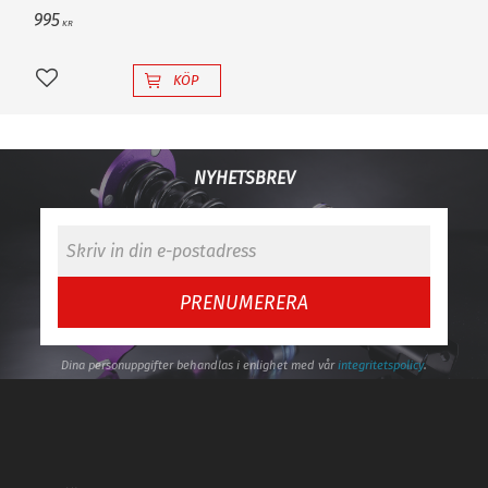
995
KR
KÖP
Lägg till i favoriter
NYHETSBREV
PRENUMERERA
Dina personuppgifter behandlas i enlighet med vår
integritetspolicy
.