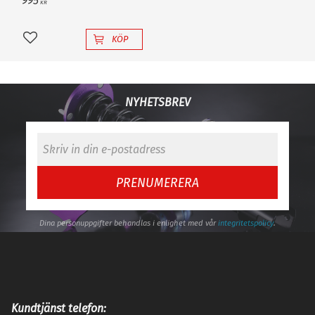
995
KR
KÖP
Lägg till i favoriter
NYHETSBREV
PRENUMERERA
Dina personuppgifter behandlas i enlighet med vår
integritetspolicy
.
Kundtjänst telefon: