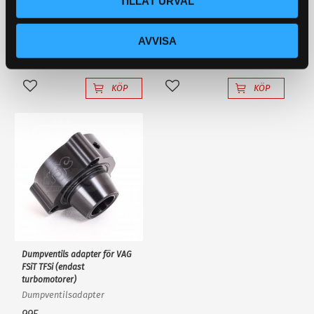
TILLÅT URVAL
oljeadditiv för minska friktion
Lampan har bara 1st 10W
X1-R. 250 ml
Cree diod med
ljusförstärkande
AVVISA
reflektorlins och krossar
295
195
KR
KR
enkelt en "80W" backlampa
359
KR
av "värsta versionen"!
KÖP
KÖP
Lägg till i favoriter
Lägg till i favoriter
Dumpventils adapter för VAG
FSiT TFSi (endast
turbomotorer)
Dumpventilsadapter