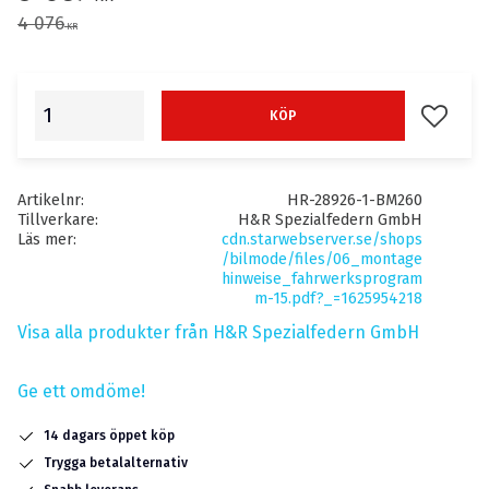
Ordinarie pris:
4 076
KR
Lägg till
KÖP
Artikelnr
HR-28926-1-BM260
Tillverkare
H&R Spezialfedern GmbH
Läs mer
cdn.starwebserver.se/shops
/bilmode/files/06_montage
hinweise_fahrwerksprogram
m-15.pdf?_=1625954218
Visa alla produkter från H&R Spezialfedern GmbH
Ge ett omdöme!
14 dagars öppet köp
Trygga betalalternativ