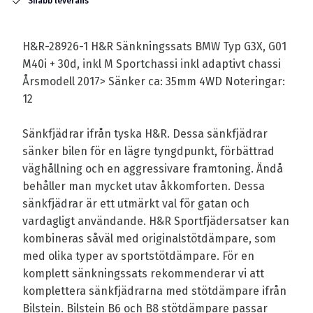
Snabb leverans
H&R-28926-1 H&R Sänkningssats BMW Typ G3X, G01
M40i + 30d, inkl M Sportchassi inkl adaptivt chassi
Årsmodell 2017> Sänker ca: 35mm 4WD Noteringar:
12
Sänkfjädrar ifrån tyska H&R. Dessa sänkfjädrar
sänker bilen för en lägre tyngdpunkt, förbättrad
väghållning och en aggressivare framtoning. Ändå
behåller man mycket utav åkkomforten. Dessa
sänkfjädrar är ett utmärkt val för gatan och
vardagligt användande. H&R Sportfjädersatser kan
kombineras såväl med originalstötdämpare, som
med olika typer av sportstötdämpare. För en
komplett sänkningssats rekommenderar vi att
komplettera sänkfjädrarna med stötdämpare ifrån
Bilstein. Bilstein B6 och B8 stötdämpare passar