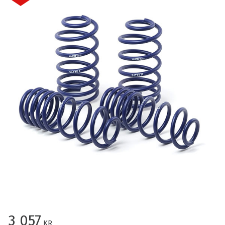
Nedsatt pris:
3 057
KR