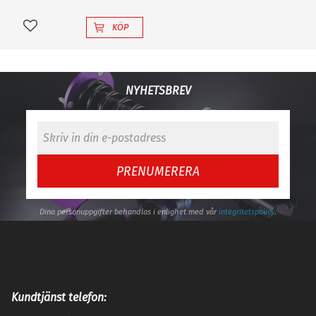
KÖP
Lägg till i favoriter
NYHETSBREV
PRENUMERERA
Dina personuppgifter behandlas i enlighet med vår
integritetspolicy
.
Kundtjänst telefon: