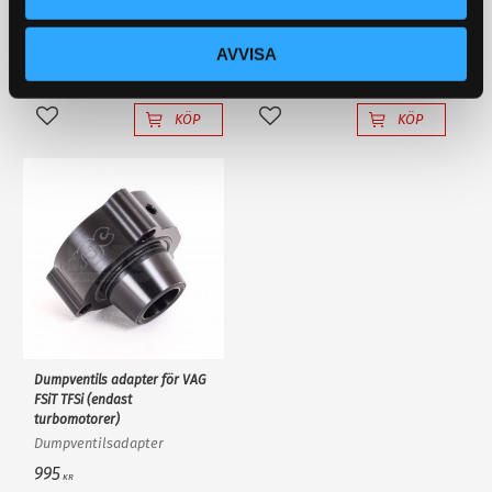
X1-R. 250 ml
Cree diod med
ljusförstärkande
reflektorlins och krossar
AVVISA
295
195
KR
KR
enkelt en "80W" backlampa
359
KR
av "värsta versionen"!
KÖP
KÖP
Lägg till i favoriter
Lägg till i favoriter
Dumpventils adapter för VAG
FSiT TFSi (endast
turbomotorer)
Dumpventilsadapter
995
KR