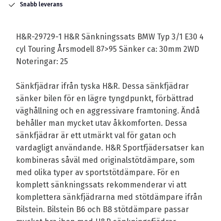
Snabb leverans
H&R-29729-1 H&R Sänkningssats BMW Typ 3/1 E30 4
cyl Touring Årsmodell 87>95 Sänker ca: 30mm 2WD
Noteringar: 25
Sänkfjädrar ifrån tyska H&R. Dessa sänkfjädrar
sänker bilen för en lägre tyngdpunkt, förbättrad
väghållning och en aggressivare framtoning. Ändå
behåller man mycket utav åkkomforten. Dessa
sänkfjädrar är ett utmärkt val för gatan och
vardagligt användande. H&R Sportfjädersatser kan
kombineras såväl med originalstötdämpare, som
med olika typer av sportstötdämpare. För en
komplett sänkningssats rekommenderar vi att
komplettera sänkfjädrarna med stötdämpare ifrån
Bilstein. Bilstein B6 och B8 stötdämpare passar