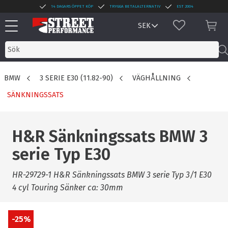
14 DAGARS ÖPPET KÖP
TRYGGA BETALALTERNATIV
EST 2004
Meny
FAVORITER
KUN
BMW
3 SERIE E30 (11.82-90)
VÄGHÅLLNING
SÄNKNINGSSATS
H&R Sänkningssats BMW 3
serie Typ E30
HR-29729-1 H&R Sänkningssats BMW 3 serie Typ 3/1 E30
4 cyl Touring Sänker ca: 30mm
25
%