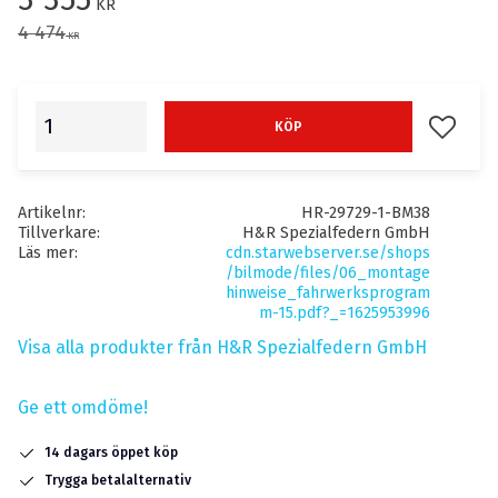
KR
Ordinarie pris:
4 474
KR
Lägg till
KÖP
Artikelnr
HR-29729-1-BM38
Tillverkare
H&R Spezialfedern GmbH
Läs mer
cdn.starwebserver.se/shops
/bilmode/files/06_montage
hinweise_fahrwerksprogram
m-15.pdf?_=1625953996
Visa alla produkter från H&R Spezialfedern GmbH
Ge ett omdöme!
14 dagars öppet köp
Trygga betalalternativ