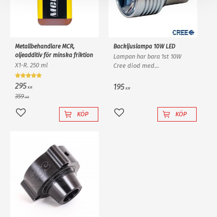
Metallbehandlare MCR,
Backljuslampa 10W LED
oljeadditiv för minska friktion
Lampan har bara 1st 10W
X1-R. 250 ml
Cree diod med
ljusförstärkande
reflektorlins och krossar
295
195
KR
KR
enkelt en "80W" backlampa
359
KR
av "värsta versionen"!
KÖP
KÖP
Lägg till i favoriter
Lägg till i favoriter