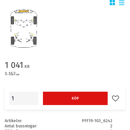
Rutnätsv
List
Nedsatt pris:
1 041
KR
Ordinarie pris:
1 157
KR
Lägg till
KÖP
Artikelnr
PFF19-103_6242
Antal bussningar
2