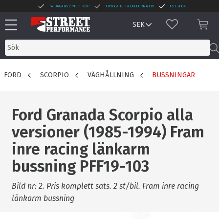
14 DAGARS ÖPPET KÖP
TRYGGA BETALALTERNATIV
EST 2004
Meny
FAVORITER
KUN
FORD
SCORPIO
VÄGHÅLLNING
BUSSNINGAR
Ford Granada Scorpio alla
versioner (1985-1994) Fram
inre racing länkarm
bussning PFF19-103
Bild nr: 2. Pris komplett sats. 2 st/bil. Fram inre racing
länkarm bussning