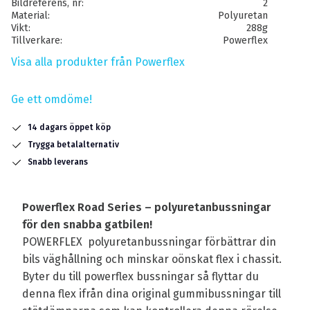
Bildreferens, nr
2
Material
Polyuretan
Vikt
288g
Tillverkare
Powerflex
Visa alla produkter från Powerflex
Ge ett omdöme!
14 dagars öppet köp
Trygga betalalternativ
Snabb leverans
Powerflex Road Series – polyuretanbussningar
för den snabba gatbilen!
POWERFLEX polyuretanbussningar förbättrar din
bils väghållning och minskar oönskat flex i chassit.
Byter du till powerflex bussningar så flyttar du
denna flex ifrån dina original gummibussningar till