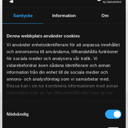
Please Check Bolt Head Size For 19mm Use PFF19-103
& For 17mm use PFF19-102
Samtycke
Information
Om
Omdömen
Du
Denna webbplats använder cookies
Vi använder enhetsidentifierare för att anpassa innehållet
och annonserna till användarna, tillhandahålla funktioner
för sociala medier och analysera vår trafik. Vi
vidarebefordrar även sådana identifierare och annan
information från din enhet till de sociala medier och
annons- och analysföretag som vi samarbetar med.
Bli den första att lämna ett omdöme.
Dessa kan i sin tur kombinera informationen med annan
information som du har tillhandahållit eller som de har
samlat in när du har använt deras tjänster.
Populära produkter
S
Nödvändig
a
STORSÄLJARE!
STORSÄLJARE!
m