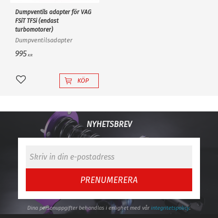
Dumpventils adapter för VAG
FSiT TFSi (endast
turbomotorer)
Dumpventilsadapter
995
KR
KÖP
Lägg till i favoriter
NYHETSBREV
PRENUMERERA
Dina personuppgifter behandlas i enlighet med vår
integritetspolicy
.