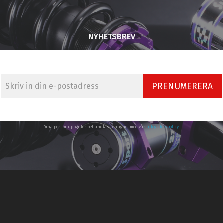
NYHETSBREV
PRENUMERERA
Dina personuppgifter behandlas i enlighet med vår
integritetspolicy
.