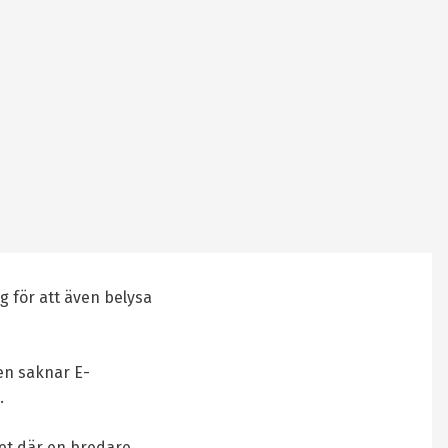
g för att även belysa
en saknar E-
.
et där en bredare