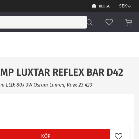
BLOGG
FAVORITER
KUN
MP LUXTAR REFLEX BAR D42
mm LED: 80x 3W Osram Lumen, Raw: 23 423
KÖP
Lägg till i 