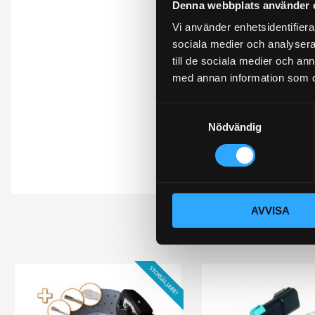
Denna webbplats använder 
Omdömen
Vi använder enhetsidentifierar
sociala medier och analysera 
Du
till de sociala medier och a
med annan information som du 
S
Nödvändig
a
m
t
Bli den första att 
y
c
AVVISA
k
e
s
v
STORSÄLJARE!
a
l