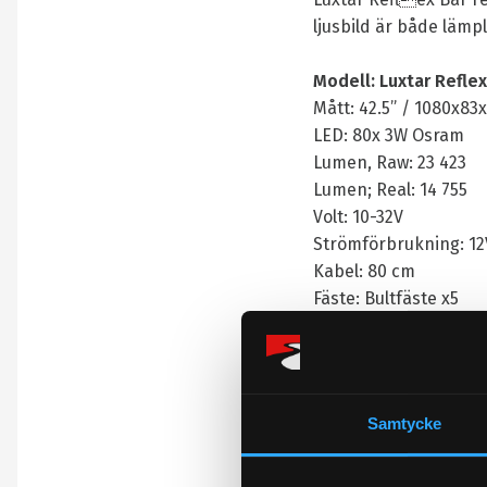
ljusbild är både lämp
Modell: Luxtar Refle
Mått: 42.5” / 1080x8
LED: 80x 3W Osram
Lumen, Raw: 23 423
Lumen; Real: 14 755
Volt: 10-32V
Strömförbrukning: 12
Kabel: 80 cm
Fäste: Bultfäste x5
Vikt: 5.6 kg
Fuktskydd: IP68
E-märkt: Nej (se D22)
Samtycke
CE | EMC | RoHS
Garanti 2 år