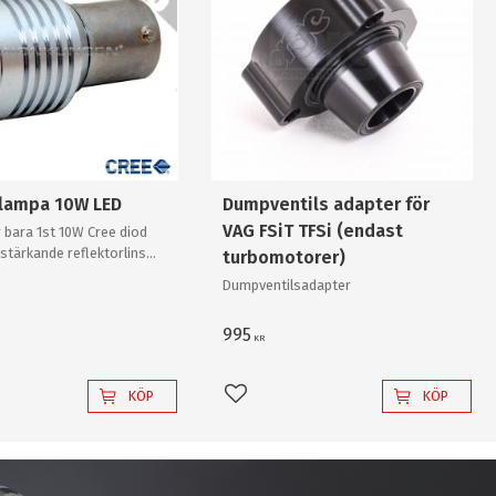
slampa 10W LED
Dumpventils adapter för
VAG FSiT TFSi (endast
 bara 1st 10W Cree diod
stärkande reflektorlins
turbomotorer)
r enkelt en "80W"
Dumpventilsadapter
v "värsta versionen"!
995
KR
KÖP
KÖP
l i favoriter
Lägg till i favoriter