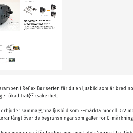
usrampen i Reflex Bar serien får du en ljusbild som är bred no
 ger ökad trafiksäkerhet.
 erbjuder samma fina ljusbild som E-märkta modell D22 m
erar långt över de begränsningar som gäller för E-märkning
ekommenderar vi för fordon med mestadels ’normal’ hastigh