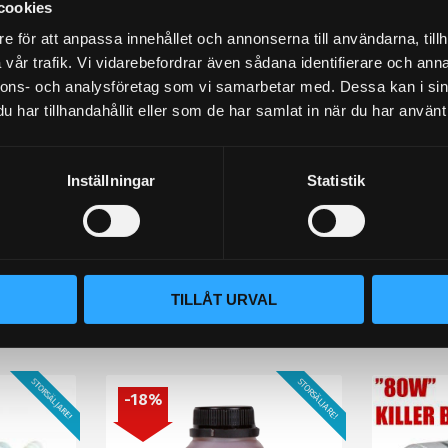
cookies
e för att anpassa innehållet och annonserna till användarna, tillh
vår trafik. Vi vidarebefordrar även sådana identifierare och anna
nnons- och analysföretag som vi samarbetar med. Dessa kan i sin
har tillhandahållit eller som de har samlat in när du har använt 
Inställningar
Statistik
lämna ett omdöme.
TILLÅT URVAL
Populära produkter
STORSÄLJARE!
STORSÄLJARE!
18
%