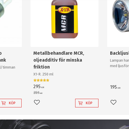
o
Metallbehandlare MCR,
Backlju
ank
oljeadditiv för minska
Lampan har
med ljusför
friktion
0l/timman
och krossa
X1-R. 250 ml
backlampa a
295
195
KR
KR
359
KR
KÖP
KÖP
Lägg till i favoriter
Lägg til