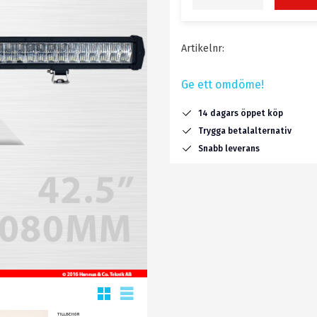
Artikelnr
Ge ett omdöme!
14 dagars öppet köp
Trygga betalalternativ
Snabb leverans
Rutnätsvy
Listvy