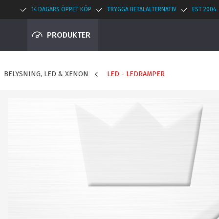
14 DAGARS ÖPPET KÖP
TRYGGA BETALALTERNATIV
EST 2004
PRODUKTER
BELYSNING, LED & XENON
LED - LEDRAMPER