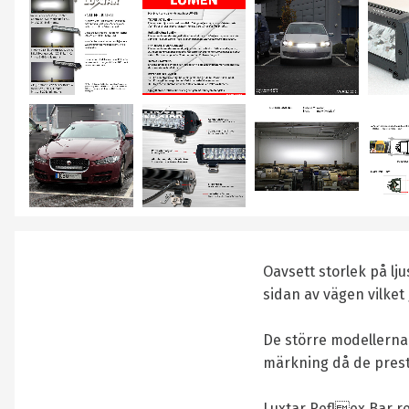
Oavsett storlek på lj
sidan av vägen vilket
De större modellerna
märkning då de prest
Luxtar Reflex Bar r