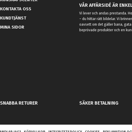
VÅR AFFÄRSIDÉ ÄR ENKEL
KONTAKTA OSS
Vi lever och andas prestanda. Hos
KUNDTJÄNST
– du hittar rätt bildelar. Vi brinne
oavsett om det gäller bana, gata 
MINA SIDOR
beprövade produkter och en kundt
SNABBA RETURER
SÄKER BETALNING
ANDLAR JAG?
KÖPVILLKOR
INTEGRITETSPOLICY
COOKIES
REKLAMATION OC