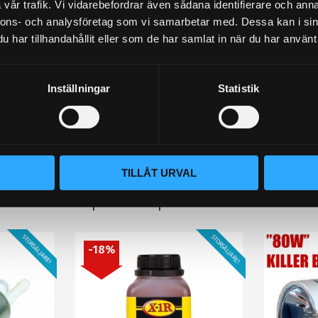
vår trafik. Vi vidarebefordrar även sådana identifierare och anna
nnons- och analysföretag som vi samarbetar med. Dessa kan i sin
har tillhandahållit eller som de har samlat in när du har använt 
Inställningar
Statistik
lämna ett omdöme.
TILLÅT URVAL
Populära produkter
STORSÄLJARE!
STORSÄLJARE!
18
%