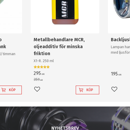
o
Metallbehandlare MCR,
Backlju
ank
oljeadditiv för minska
Lampan har
med ljusför
friktion
0l/timman
och krossa
X1-R. 250 ml
backlampa a
295
195
KR
KR
359
KR
KÖP
KÖP
Lägg till i favoriter
Lägg til
NYHETSBREV