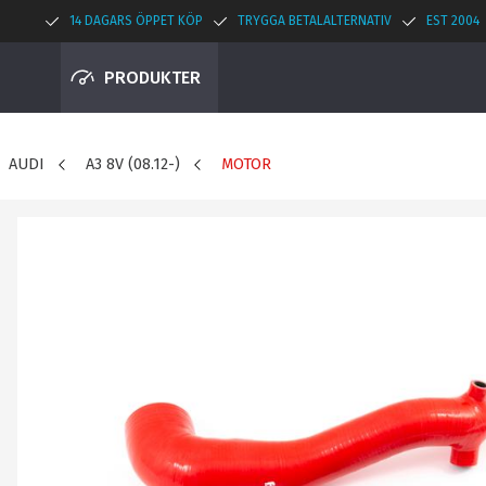
14 DAGARS ÖPPET KÖP
TRYGGA BETALALTERNATIV
EST 2004
PRODUKTER
AUDI
A3 8V (08.12-)
MOTOR