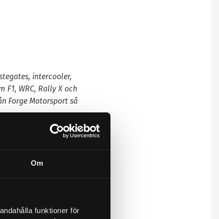
tegates, intercooler,
om F1, WRC, Rally X och
rån Forge Motorsport så
Om
andahålla funktioner för