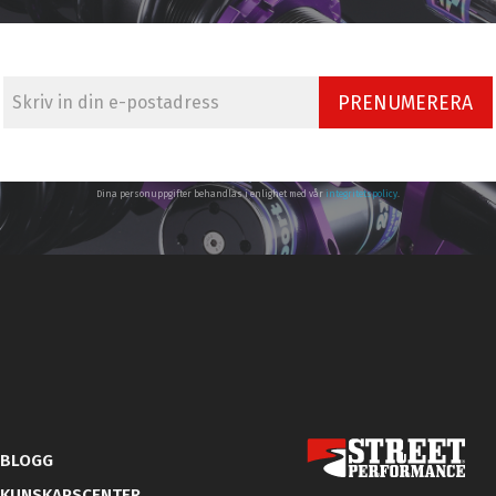
PRENUMERERA
Dina personuppgifter behandlas i enlighet med vår
integritetspolicy
.
BLOGG
KUNSKAPSCENTER