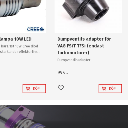
slampa 10W LED
Dumpventils adapter för
VAG FSiT TFSi (endast
 bara 1st 10W Cree diod
stärkande reflektorlins
turbomotorer)
r enkelt en "80W"
Dumpventilsadapter
v "värsta versionen"!
995
KR
KÖP
KÖP
l i favoriter
Lägg till i favoriter