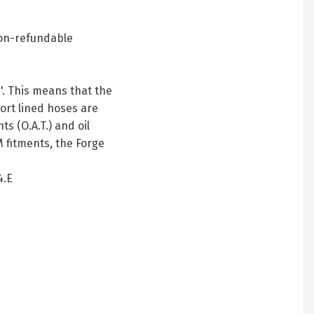
 non-refundable
e'. This means that the
port lined hoses are
s (O.A.T.) and oil
 fitments, the Forge
4.E