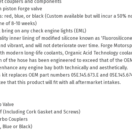
et couplers and components
 piston Forge valve
: red, blue, or black (Custom available but will incur a 50%
me of 8-10 weeks)
ot bring on any check engine lights (EML)
ity inner lining of modified silicone known as 'Fluorosilicon
and vibrant, and will not deteriorate over time. Forge Motors
ith modern long-life coolants, Organic Acid Technology coolant
n of the hose has been engineered to exceed that of the OEM
enhance any engine bay both technically and aesthetically.
 kit replaces OEM part numbers 05E.145.673.E and 05E.145.67
 that this product will fit with all aftermarket intakes.
 Valve
f (Including Cork Gasket and Screws)
rbo Couplers
, Blue or Black)