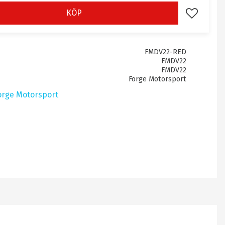
KÖP
Lägg till i 
FMDV22-RED
FMDV22
FMDV22
Forge Motorsport
Forge Motorsport