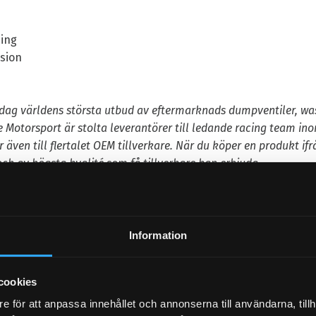
bing
nsion
dag världens största utbud av eftermarknads dumpventiler, was
 Motorsport är stolta leverantörer till ledande racing team in
 även till flertalet OEM tillverkare. När du köper en produkt if
ch av högsta kvalité som få tillverkare kan erbjuda.
v Forge produkter i Göteborg. Kontakta oss för prisuppgifter.
Information
cookies
e för att anpassa innehållet och annonserna till användarna, tillh