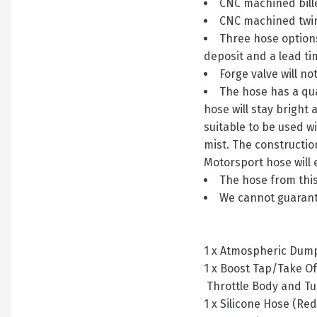
CNC machined bill
CNC machined twin
Three hose options
deposit and a lead ti
Forge valve will n
The hose has a qual
hose will stay bright 
suitable to be used w
mist. The constructio
Motorsport hose will 
The hose from this
We cannot guarantee
1 x Atmospheric Dump
1 x Boost Tap/Take Of
Throttle Body and Tu
1 x Silicone Hose (Red