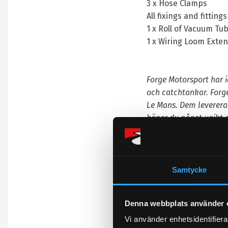
3 x Hose Clamps
All fixings and fittings
1 x Roll of Vacuum Tu
1 x Wiring Loom Exte
Forge Motorsport har i
och catchtankar. Forge
Le Mans. Dem levererar
köper du något unikt o
Vi utför monteringar a
Samtycke
Denna webbplats använder 
Omdömen
Vi använder enhetsidentifierar