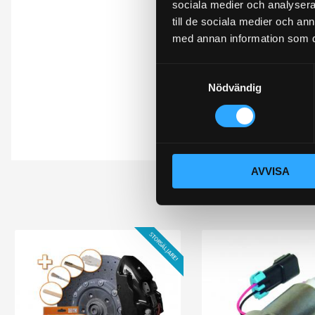
sociala medier och analysera 
Du
till de sociala medier och a
med annan information som du 
S
Nödvändig
a
m
t
y
Bli den första att 
c
AVVISA
k
e
s
v
STORSÄLJARE!
a
l