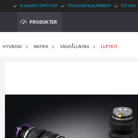
14 DAGARS ÖPPET KÖP
TRYGGA BETALALTERNATIV
EST 2004
PRODUKTER
HYUNDAI
MATRIX
VÄGHÅLLNING
LUFTKIT