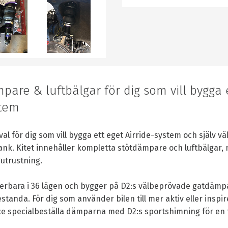
are & luftbälgar för dig som vill bygga 
stem
val för dig som vill bygga ett eget Airride-system och själv vä
ank. Kitet innehåller kompletta stötdämpare och luftbälgar,
gutrustning.
erbara i 36 lägen och bygger på D2:s välbeprövade gatdäm
tanda. För dig som använder bilen till mer aktiv eller inspi
e specialbeställa dämparna med D2:s sportshimning för en 