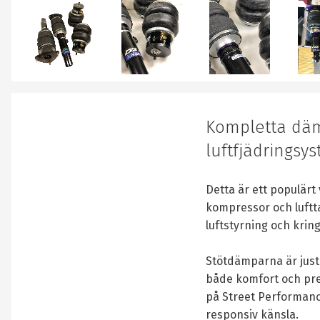
Kompletta dämp
luftfjädringsy
Detta är ett populärt 
kompressor och luftt
luftstyrning och krin
Stötdämparna är just
både komfort och pres
på Street Performanc
responsiv känsla.