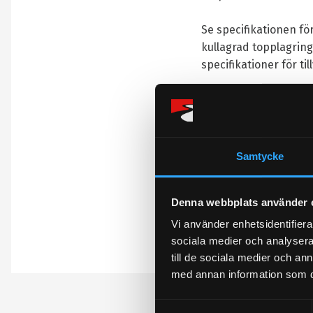
Se specifikationen för
kullagrad topplagring
specifikationer för ti
Omdömen
Du
Samtycke
Denna webbplats använder 
Vi använder enhetsidentifierar
sociala medier och analysera 
Bli den första att 
till de sociala medier och a
med annan information som du 
S