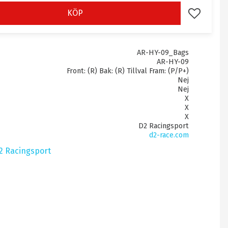
KÖP
Lägg till i 
AR-HY-09_Bags
AR-HY-09
Front: (R) Bak: (R) Tillval Fram: (P/P+)
Nej
Nej
X
X
X
D2 Racingsport
d2-race.com
D2 Racingsport