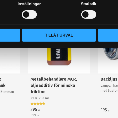
Inställningar
Statistik
STORSÄLJARE!
STORSÄLJARE!
18
%
TILLÅT URVAL
o
Metallbehandlare MCR,
Backlju
ank
oljeadditiv för minska
Lampan har
med ljusför
friktion
0l/timman
och krossa
X1-R. 250 ml
backlampa a
295
195
KR
KR
359
KR