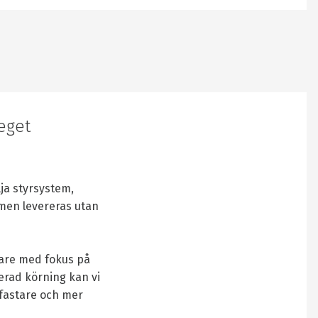
eget
lja styrsystem,
 men levereras utan
pare med fokus på
rerad körning kan vi
fastare och mer