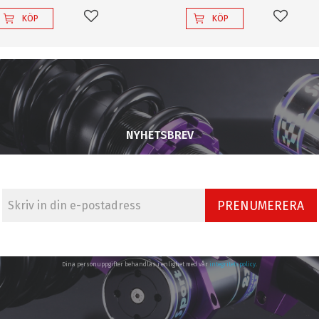
KÖP
KÖP
Lägg till i favoriter
Lägg til
NYHETSBREV
PRENUMERERA
Dina personuppgifter behandlas i enlighet med vår
integritetspolicy
.