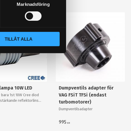
Marknadsföring
TILLÅT ALLA
slampa 10W LED
Dumpventils adapter för
VAG FSiT TFSi (endast
 bara 1st 10W Cree diod
stärkande reflektorlins
turbomotorer)
r enkelt en "80W"
Dumpventilsadapter
v "värsta versionen"!
995
KR