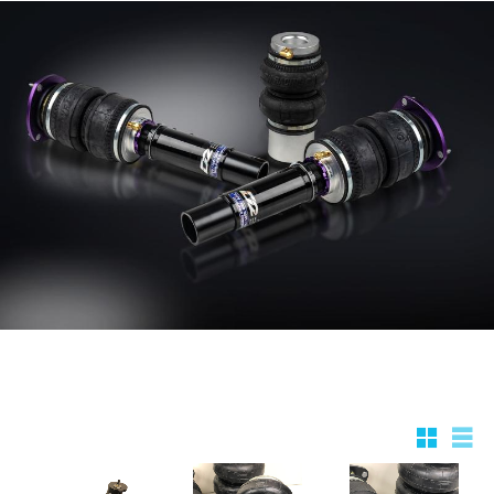
Rutnätsv
List