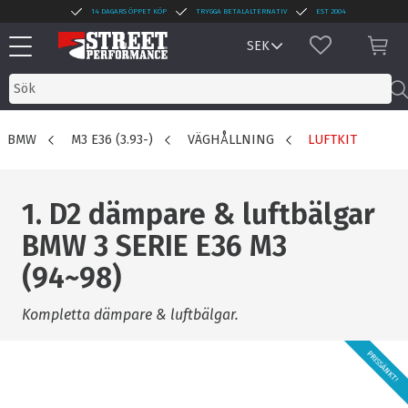
14 DAGARS ÖPPET KÖP
TRYGGA BETALALTERNATIV
EST 2004
Meny
FAVORITER
KUN
BMW
M3 E36 (3.93-)
VÄGHÅLLNING
LUFTKIT
1. D2 dämpare & luftbälgar
BMW 3 SERIE E36 M3
(94~98)
Kompletta dämpare & luftbälgar.
PRISSÄNKT!