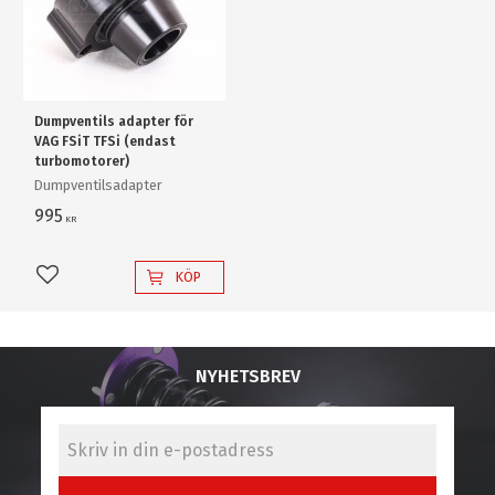
Dumpventils adapter för
VAG FSiT TFSi (endast
turbomotorer)
Dumpventilsadapter
995
KR
KÖP
Lägg till i favoriter
NYHETSBREV