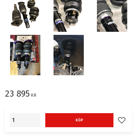
23 895
KR
Lägg till
KÖP