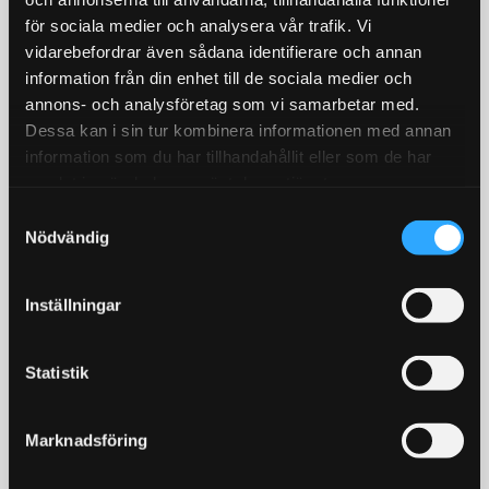
för sociala medier och analysera vår trafik. Vi
STORSÄLJARE!
STORSÄLJARE!
vidarebefordrar även sådana identifierare och annan
information från din enhet till de sociala medier och
annons- och analysföretag som vi samarbetar med.
Dessa kan i sin tur kombinera informationen med annan
information som du har tillhandahållit eller som de har
samlat in när du har använt deras tjänster.
S
Nödvändig
Bromsoksfärg ifrån
Bränslepump Walbro
a
Foliatec, flera olika färger!
GST450 450L/h in tank
m
2- komponents
Värstingbränslepump!
t
bromsoksfärg / Välj färg i
450l/timman
Inställningar
y
rullistan
429
1 679
c
KR
KR
k
Statistik
e
INFO
KÖP
Lägg till i favoriter
Lägg till i favoriter
s
Marknadsföring
v
STORSÄLJARE!
18
%
a