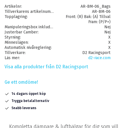
Artikelnr
AR-BM-06_Bags
Tillverkarens artikelnummer
AR-BM-06
Topplagring
Front: (R) Bak: (A) Tillval
Fram: (P/P+)
Manipuleringsbox inkluderat
Nej
Justerbar Camber
Nej
Styrning
X
Minneslägen
X
Automatisk nivåreglering
X
Tillverkare
D2 Racingsport
Läs mer
d2-race.com
Visa alla produkter från D2 Racingsport
Ge ett omdöme!
14 dagars öppet köp
Trygga betalalternativ
Snabb leverans
Kompletta dämpare & luftbälgar för dig som vill