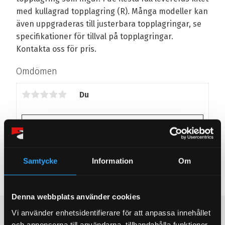
med kullagrad topplagring (R). Många modeller kan
även uppgraderas till justerbara topplagringar, se
specifikationer för tillval på topplagringar.
Kontakta oss för pris.
Omdömen
Du
Samtycke
Information
Om
Bli den första att lämna ett omdöme.
Denna webbplats använder cookies
Populära produkter
Vi använder enhetsidentifierare för att anpassa innehållet
och annonserna till användarna, tillhandahålla funktioner