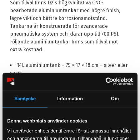
Som tillval finns D2:s högkvalitativa CNC-
bearbetade aluminiumtankar med högre finish,
lägre vikt och bättre korrosionsmotstånd.
Tankarna är konstruerade för avancerade
pneumatiska system och klarar upp till 700 PSI.
Följande aluminiumtankar finns som tillval mot
extra kostnad:
14L aluminiumtank – 75 × 17 × 18 cm – silver eller
svart
12L aluminiumtank – 60 × 17 × 18 cm – silver eller
svart
Samtycke
Information
Om
Om inget annat anges levereras BASIC-kitet med
standard 20L ståltank.
Tankens längd kan specialanpassas mot extra
Denna webbplats använder cookies
kostnad (maximal längd: 75 cm). Specialfärger finns
Vi använder enhetsidentifierare för att anpassa innehållet
också tillgängliga mot extra kostnad (lackerade
och annonserna till användarna, tillhandahålla funktioner