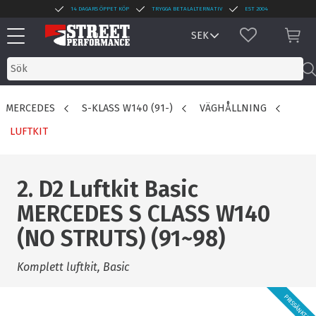
14 DAGARS ÖPPET KÖP
TRYGGA BETALALTERNATIV
EST 2004
Meny
FAVORITER
KUN
MERCEDES
S-KLASS W140 (91-)
VÄGHÅLLNING
LUFTKIT
2. D2 Luftkit Basic
MERCEDES S CLASS W140
(NO STRUTS) (91~98)
Komplett luftkit, Basic
PRISSÄNKT!