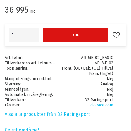
36 995
KR
Lägg till
KÖP
Artikelnr
AR-ME-02_BASIC
Tillverkarens artikelnummer
AR-ME-02
Topplagring
Front: (OE) Bak: (OE) Tillval
Fram: (Inget)
Manipuleringsbox inkluderat
Nej
Styrning
Analog
Minneslägen
Nej
Automatisk nivåreglering
Nej
Tillverkare
D2 Racingsport
Läs mer
d2-race.com
Visa alla produkter från D2 Racingsport
Ge ett omdöme!