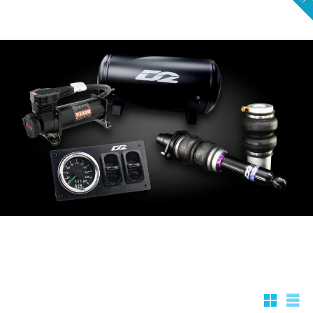
Rutnätsv
List