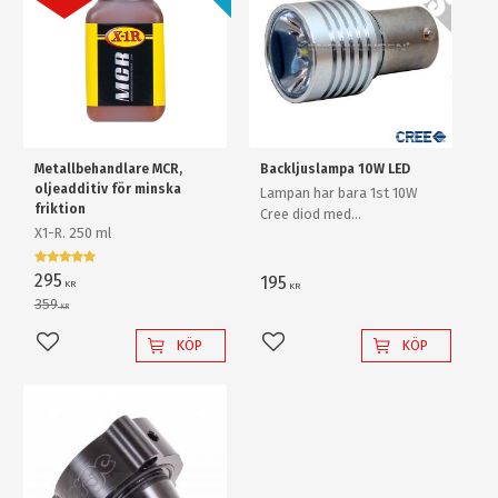
Metallbehandlare MCR,
Backljuslampa 10W LED
oljeadditiv för minska
Lampan har bara 1st 10W
friktion
Cree diod med
X1-R. 250 ml
ljusförstärkande
reflektorlins och krossar
enkelt en "80W" backlampa
295
195
KR
KR
av "värsta versionen"!
359
KR
KÖP
KÖP
Lägg till i favoriter
Lägg till i favoriter