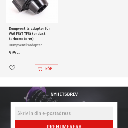
Dumpventils adapter för
VAG FSiT TFSi (endast
turbomotorer)
Dumpventilsadapter
995
KR
KÖP
Lägg till i favoriter
NYHETSBREV
PRENUMERERA