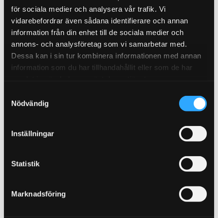
eller anodiserade).
för sociala medier och analysera vår trafik. Vi
vidarebefordrar även sådana identifierare och annan
(Önskar du annan tank eller färg. Lägg en
information från din enhet till de sociala medier och
kommentar i kassan vad du önskar, eller mejla dina
annons- och analysföretag som vi samarbetar med.
önskemål: order@streetperformance.se)
Dessa kan i sin tur kombinera informationen med annan
information som du har tillhandahållit eller som de har
Inkluderat
samlat in när du har använt deras tjänster.
S
Kompletta luftdämpare och luftbälgar
Nödvändig
a
Viair 485C högprestandakompressor
m
20L ståltank
t
Inställningar
Manöverpanel med brytare och 200 PSI-mätare
y
Tryckvakt 150–175 PSI
c
Luftslang och kopplingar
k
Statistik
Vibrationsfria kompressorfästen
e
s
35 meter 4 × 6 mm nylonslang
Marknadsföring
v
1 meter 7,5 × 10 mm nylonslang
a
7 meter strömkabel