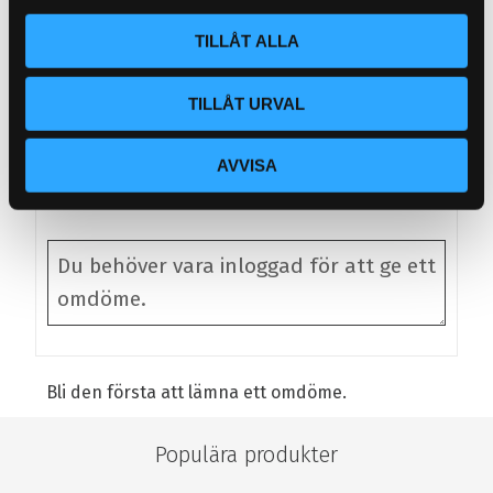
l
60A säkring med säkringshållare
Övertrycksventil
TILLÅT ALLA
Installationsmanual
TILLÅT URVAL
Omdömen
AVVISA
Du
Bli den första att lämna ett omdöme.
Populära produkter