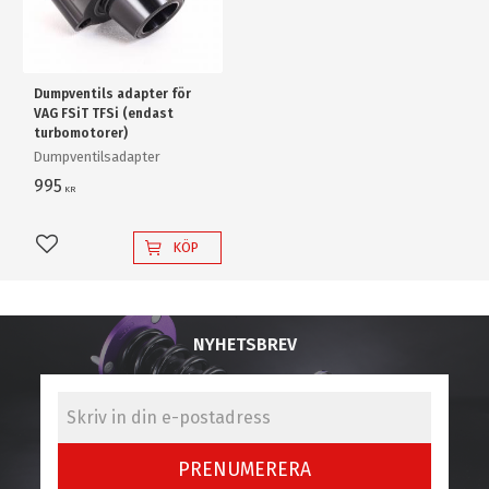
Dumpventils adapter för
VAG FSiT TFSi (endast
turbomotorer)
Dumpventilsadapter
995
KR
KÖP
Lägg till i favoriter
NYHETSBREV
PRENUMERERA