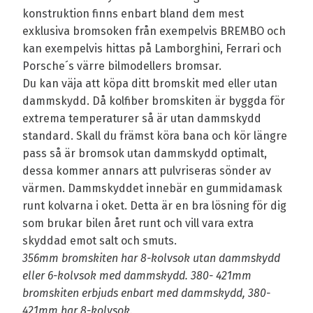
konstruktion finns enbart bland dem mest
exklusiva bromsoken från exempelvis BREMBO och
kan exempelvis hittas på Lamborghini, Ferrari och
Porsche´s värre bilmodellers bromsar.
Du kan väja att köpa ditt bromskit med eller utan
dammskydd. Då kolfiber bromskiten är byggda för
extrema temperaturer så är utan dammskydd
standard. Skall du främst köra bana och kör längre
pass så är bromsok utan dammskydd optimalt,
dessa kommer annars att pulvriseras sönder av
värmen. Dammskyddet innebär en gummidamask
runt kolvarna i oket. Detta är en bra lösning för dig
som brukar bilen året runt och vill vara extra
skyddad emot salt och smuts.
356mm bromskiten har 8-kolvsok utan dammskydd
eller 6-kolvsok med dammskydd. 380- 421mm
bromskiten erbjuds enbart med dammskydd, 380-
421mm har 8-kolvsok.