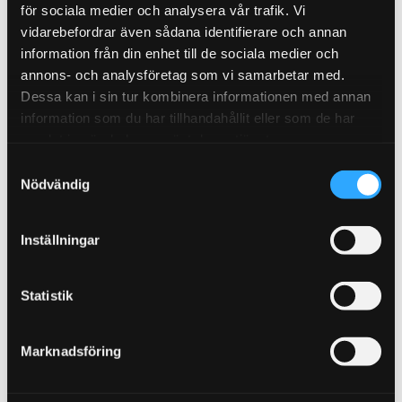
för sociala medier och analysera vår trafik. Vi
dig med räntefria delbetalningar via Wasakredit.
vidarebefordrar även sådana identifierare och annan
Önskar du att få hjälp med montering av ditt
information från din enhet till de sociala medier och
bromskit, så erbjuder vi detta i vår egna verkstad i
annons- och analysföretag som vi samarbetar med.
Göteborg. Kontakta oss för pris.
Dessa kan i sin tur kombinera informationen med annan
Bromskiten omfattas ej av ångerrätt eller returrätt
information som du har tillhandahållit eller som de har
då dem specialbyggs efter kundens önskemål.
samlat in när du har använt deras tjänster.
S
Relaterade produkter
Nödvändig
a
m
STORSÄLJARE!
t
Inställningar
y
c
k
Statistik
e
s
Marknadsföring
v
a
MOTUL Bromsvätska
MOTUL Bromsvätska
Br
RBF600
RBF700
Fol