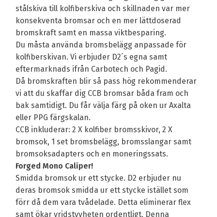
stålskiva till kolfiberskiva och skillnaden var mer
konsekventa bromsar och en mer lättdoserad
bromskraft samt en massa viktbesparing.
Du måsta använda bromsbelägg anpassade för
kolfiberskivan. Vi erbjuder D2´s egna samt
eftermarknads ifrån Carbotech och Pagid.
Då bromskraften blir så pass hög rekommenderar
vi att du skaffar dig CCB bromsar båda fram och
bak samtidigt. Du får välja färg på oken ur Axalta
eller PPG färgskalan.
CCB inkluderar: 2 X kolfiber bromsskivor, 2 X
bromsok, 1 set bromsbelägg, bromsslangar samt
bromsoksadapters och en moneringssats.
Forged Mono Caliper!
Smidda bromsok ur ett stycke. D2 erbjuder nu
deras bromsok smidda ur ett stycke istället som
förr då dem vara tvådelade. Detta eliminerar flex
samt ökar vridstyvheten ordentligt. Denna