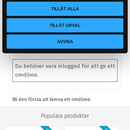
l
DOT 4 - RBF 600
DOT 4 - RBF 700
2-
TILLÅT ALLA
br
179
365
KR
KR
rul
KÖP
KÖP
Lägg till i favoriter
Lägg till i favoriter
L
4
TILLÅT URVAL
Omdömen
AVVISA
Du
Bli den första att lämna ett omdöme.
Populära produkter