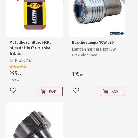
Metallbehandlare MCR,
Backljuslampa 10W LED
oljeadditiv för minska
Lampan har bara 1st 10W
friktion
Cree diod med
X1-R. 250 ml
ljusförstärkande
reflektorlins och krossar
enkelt en "80W" backlampa
295
195
KR
KR
av "värsta versionen"!
359
KR
KÖP
KÖP
Lägg till i favoriter
Lägg till i favoriter