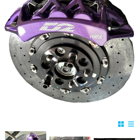
Rutnätsv
List