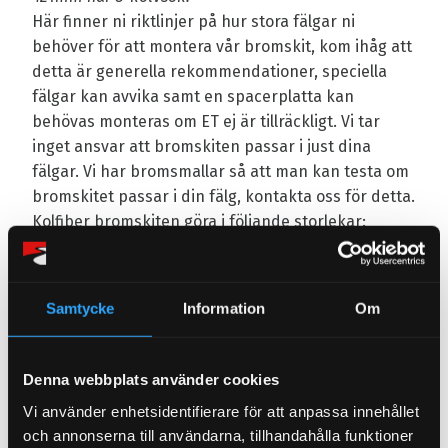
Här finner ni riktlinjer på hur stora fälgar ni
behöver för att montera vår bromskit, kom ihåg att
detta är generella rekommendationer, speciella
fälgar kan avvika samt en spacerplatta kan
behövas monteras om ET ej är tillräckligt. Vi tar
inget ansvar att bromskiten passar i just dina
fälgar. Vi har bromsmallar så att man kan testa om
bromskitet passar i din fälg, kontakta oss för detta.
Kolfiber bromskiten göra i följande storlekar:
356mm, 380mm, 400mm och 421mm.
Här finner du vilket storlek som krävs på fälgarna
för respektive storlek på bromskiten:
Samtycke
Information
Om
356mm= 18" 380mm= 19" / 400mm= 20" / 421mm=
21"
Avbetalning & monteringshjälp
Denna webbplats använder cookies
Du kan enkelt välja att avbetala ditt kit eller handla
Vi använder enhetsidentifierare för att anpassa innehållet
emot faktura. Online erbjuder vi samarbete med
och annonserna till användarna, tillhandahålla funktioner
Klarna. Över telefon eller i vår butik kan vi hjälpa