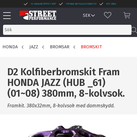
14 DAGARS ÖPPET KÖP
TRYGGA BETALALTERNATIV
EST 2004
Meny
FAVORITER
KUN
HONDA
JAZZ
BROMSAR
BROMSKIT
D2 Kolfiberbromskit Fram
HONDA JAZZ (HUB _61)
(01~08) 380mm, 8-kolvsok.
Framkit. 380x32mm, 8-kolvsok med dammskydd.