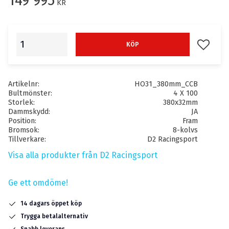
149 995
KR
Lägg till
KÖP
Artikelnr
HO31_380mm_CCB
Bultmönster
4 X 100
Storlek
380x32mm
Dammskydd
JA
Position
Fram
Bromsok
8-kolvs
Tillverkare
D2 Racingsport
Visa alla produkter från D2 Racingsport
Ge ett omdöme!
14 dagars öppet köp
Trygga betalalternativ