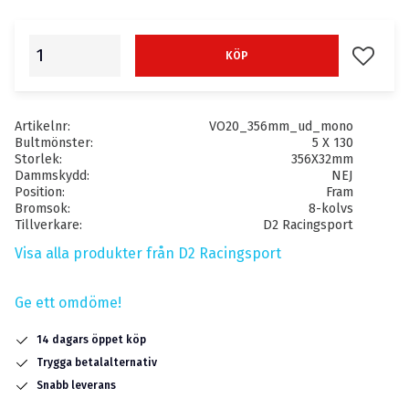
Lägg till
KÖP
Artikelnr
VO20_356mm_ud_mono
Bultmönster
5 X 130
Storlek
356X32mm
Dammskydd
NEJ
Position
Fram
Bromsok
8-kolvs
Tillverkare
D2 Racingsport
Visa alla produkter från D2 Racingsport
Ge ett omdöme!
14 dagars öppet köp
Trygga betalalternativ
Snabb leverans