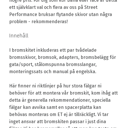
högre pris. För dig som kör bana eller race är detta
ett självklart val och flera av oss på Street
Performance bruksar flytande skivor utan några
problem - rekommenderas!
Innehåll
I bromskitet inkluderas ett par tvådelade
bromsskivor, bromsok, adapters, bromsbelägg för
gata/sport, stålomspunna bromsslangar,
monteringssats och manual på engelska.
Här finner ni riktlinjer på hur stora fälgar ni
behöver för att montera vår bromskit, kom ihåg att
detta är generella rekommendationer, speciella
fälgar kan avvika samt en spacerplatta kan
behövas monteras om ET ej är tillräckligt. Vi tar
inget ansvar att bromskiten passar i just dina