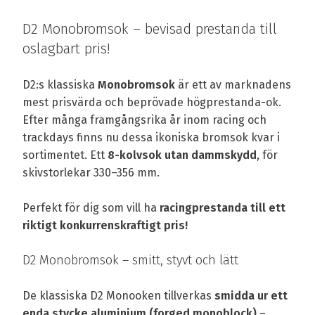
D2 Monobromsok – bevisad prestanda till
oslagbart pris!
D2:s klassiska
Monobromsok
är ett av marknadens
mest prisvärda och beprövade högprestanda-ok.
Efter många framgångsrika år inom racing och
trackdays finns nu dessa ikoniska bromsok kvar i
sortimentet. Ett
8-kolvsok utan dammskydd
, för
skivstorlekar 330–356 mm.
Perfekt för dig som vill ha
racingprestanda till ett
riktigt konkurrenskraftigt pris!
D2 Monobromsok – smitt, styvt och lätt
De klassiska D2 Monooken tillverkas
smidda ur ett
enda stycke aluminium (forged monoblock)
–