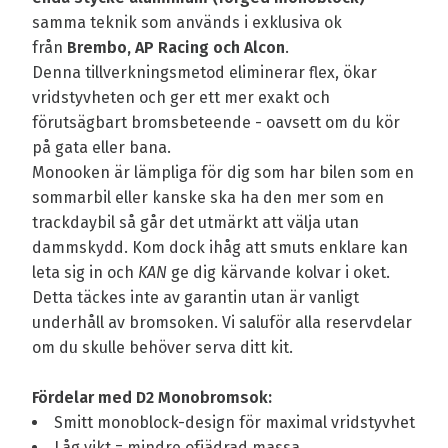
samma teknik som används i exklusiva ok
från
Brembo, AP Racing och Alcon
.
Denna tillverkningsmetod eliminerar flex, ökar
vridstyvheten och ger ett mer exakt och
förutsägbart bromsbeteende - oavsett om du kör
på gata eller bana.
Monooken är lämpliga för dig som har bilen som en
sommarbil eller kanske ska ha den mer som en
trackdaybil så går det utmärkt att välja utan
dammskydd. Kom dock ihåg att smuts enklare kan
leta sig in och
KAN
ge dig kärvande kolvar i oket.
Detta täckes inte av garantin utan är vanligt
underhåll av bromsoken. Vi saluför alla reservdelar
om du skulle behöver serva ditt kit.
Fördelar med D2 Monobromsok:
Smitt monoblock-design för maximal vridstyvhet
Låg vikt = mindre ofjädrad massa