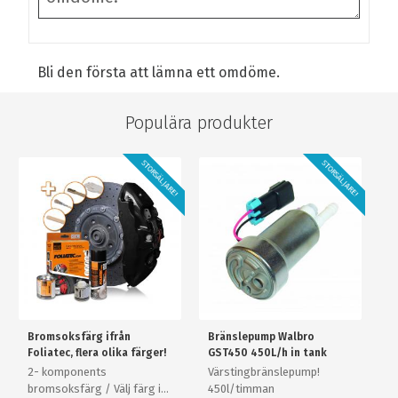
Bli den första att lämna ett omdöme.
Populära produkter
STORSÄLJARE!
STORSÄLJARE!
Bromsoksfärg ifrån
Bränslepump Walbro
Foliatec, flera olika färger!
GST450 450L/h in tank
2- komponents
Värstingbränslepump!
bromsoksfärg / Välj färg i
450l/timman