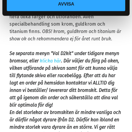
Bromsoken kommer kostnadsfritt lackade i lila,
AVVISA
svart, rött eller gult. Mot tillägg kan du välja mellan
flera olika färger och utföranden. Även
specialbehandling som krom, guldkrom och
titanium finns.
OBS! krom, guldkrom och titanium är
show ok och rekommendera ej för året runt bruk.
Se separata menyn "Val D2kit" under tidigare menyn
bromsar, eller
klicka här
. Där väljer du färg på oken,
vilken utförande på skivan samt för att kunna välja
till flytande skiva eller racebelägg. Efter att du har
lagt en order på hemsidan kontaktar vi ALLTID dig
innan vi beställer/ levererar ditt bromskit. Detta för
att gå igenom din order och säkerställa att dina val
blir optimala för dig!
En del storlekar av bromskiten är mindre vanliga
och
är därför något
dyrare ifrån D2. Därför kan ibland en
mindre storlek vara dyrare än en större. Vi ger rätt