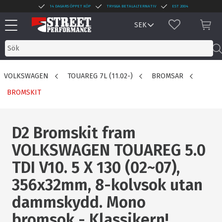
14 DAGARS ÖPPET KÖP
TRYGGA BETALALTERNATIV
EST 2004
Meny
FAVORITER
KUN
VOLKSWAGEN
TOUAREG 7L (11.02-)
BROMSAR
BROMSKIT
D2 Bromskit fram
VOLKSWAGEN TOUAREG 5.0
TDI V10. 5 X 130 (02~07),
356x32mm, 8-kolvsok utan
dammskydd. Mono
bromsok - Klassikern!