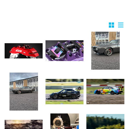
Rutnätsv
List