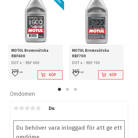
MOTUL Bromsvätska
MOTUL Bromsvätska
Br
RBF600
RBF700
Fol
DOT 4 - RBF 600
DOT 4 - RBF 700
2-
br
179
365
KR
KR
rul
KÖP
KÖP
Lägg till i favoriter
Lägg till i favoriter
L
4
Omdömen
Du