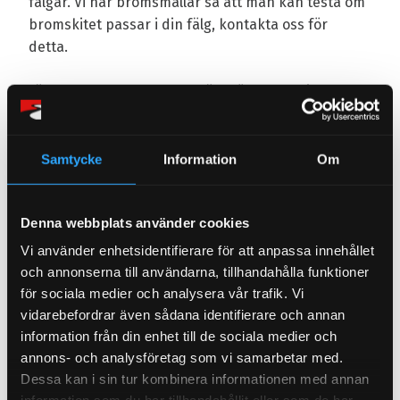
fälgar. Vi har bromsmallar så att man kan testa om
bromskitet passar i din fälg, kontakta oss för
detta.
Fälgstorlek som normalt krävs för respektive
bromskit: 330 mm = 17” | 356 mm = 18”
Du kan välja bromskivan i ett borrat eller slitstat
Samtycke
Information
Om
utförande. Den borrade skivan väljer du som skall
primärt använda bilen på gatan och kommer
Denna webbplats använder cookies
således att fis-köra en hel del. Här kan den slitsade
skivan ställa till det en del. Slitsarna ger en
Vi använder enhetsidentifierare för att anpassa innehållet
resonans i skivan som låter en del och använder du
och annonserna till användarna, tillhandahålla funktioner
denna bromsskivan fel (för mesigt och med
för sociala medier och analysera vår trafik. Vi
standard belägg) så kan du lättare få en vibration i
vidarebefordrar även sådana identifierare och annan
information från din enhet till de sociala medier och
bromsar. Detta får du ej lika lätt med den borrade
annons- och analysföretag som vi samarbetar med.
skivan.
Dessa kan i sin tur kombinera informationen med annan