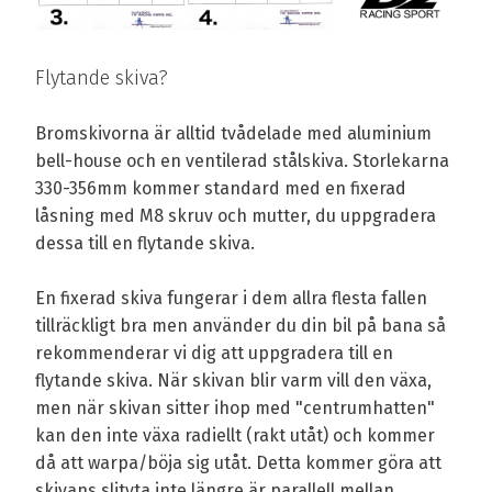
Flytande skiva?
Bromskivorna är alltid tvådelade med aluminium
bell-house och en ventilerad stålskiva. Storlekarna
330-356mm kommer standard med en fixerad
låsning med M8 skruv och mutter, du uppgradera
dessa till en flytande skiva.
En fixerad skiva fungerar i dem allra flesta fallen
tillräckligt bra men använder du din bil på bana så
rekommenderar vi dig att uppgradera till en
flytande skiva. När skivan blir varm vill den växa,
men när skivan sitter ihop med "centrumhatten"
kan den inte växa radiellt (rakt utåt) och kommer
då att warpa/böja sig utåt. Detta kommer göra att
skivans slityta inte längre är parallell mellan