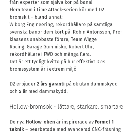
från experter som själva kör på bana!
Flera team i Time Attack-serien kör med D2
bromskit – bland annat:
Wiborg Engineering, rekordhållare på samtliga
svenska banor dem kört på. Robin Antonsson, Pro-
klassens snabbaste förare, Team Wigge
Racing, Garage Gummisko, Robert Uhr,
rekordhållare i FWD och många flera.
Det är ett tydligt kvitto på hur effektivt D2:s
bromssystem är i extrem miljö
D2 erbjuder
2 års garanti
på ok utan dammskydd
och
5 år
med dammskydd.
Hollow-bromsok - lättare, starkare, smartare
De nya
Hollow-oken
är inspirerade av
Formel 1-
teknik
– bearbetade med avancerad CNC-fräsning