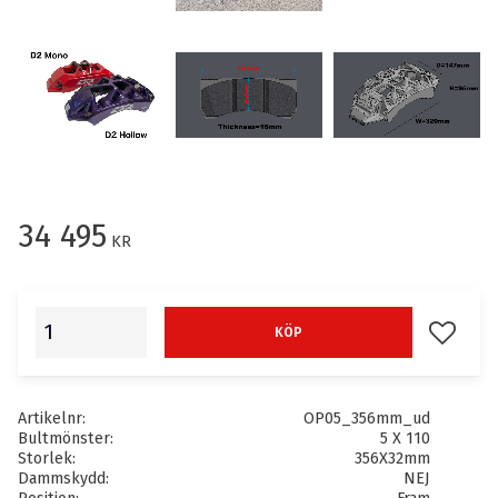
34 495
KR
Lägg till
KÖP
Artikelnr
OP05_356mm_ud
Bultmönster
5 X 110
Storlek
356X32mm
Dammskydd
NEJ