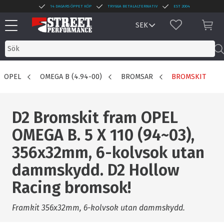
14 DAGARS ÖPPET KÖP
TRYGGA BETALALTERNATIV
EST 2004
Meny
FAVORITER
KUN
OPEL
OMEGA B (4.94-00)
BROMSAR
BROMSKIT
D2 Bromskit fram OPEL
OMEGA B. 5 X 110 (94~03),
356x32mm, 6-kolvsok utan
dammskydd. D2 Hollow
Racing bromsok!
Framkit 356x32mm, 6-kolvsok utan dammskydd.