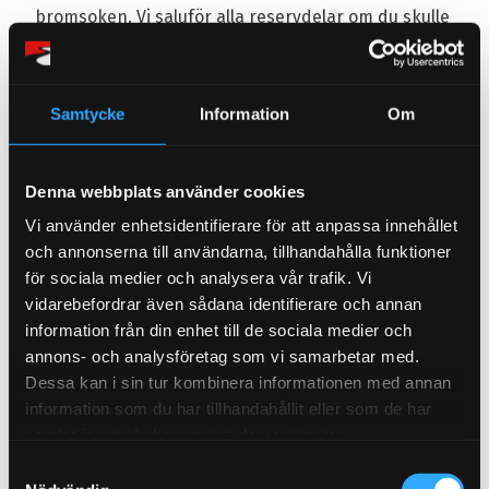
bromsoken. Vi saluför alla reservdelar om du skulle
behöver serva ditt kit.
Samtycke
Information
Om
286mm- 304mm bromskiten har ett 4-kolvsok med
eller utan dammskydd.
330mm- 356mm bromskiten har 6-kolvsok med
Denna webbplats använder cookies
eller utan dammskydd.
Vi använder enhetsidentifierare för att anpassa innehållet
380mm har ett 8-kolvsok med eller
och annonserna till användarna, tillhandahålla funktioner
utan dammskydd.
för sociala medier och analysera vår trafik. Vi
400- 421mm har ett 8-kolvsok med dammskydd. (ej
vidarebefordrar även sådana identifierare och annan
för racing)
information från din enhet till de sociala medier och
444mm har ett 12-kolvsok med dammskydd. (ej
annons- och analysföretag som vi samarbetar med.
för racing)
Dessa kan i sin tur kombinera informationen med annan
information som du har tillhandahållit eller som de har
samlat in när du har använt deras tjänster.
Flytande skiva?
S