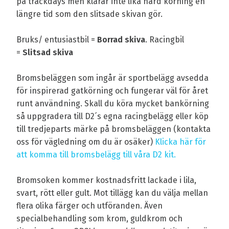
på trackdays men klarar inte lika hård körning en
längre tid som den slitsade skivan gör.
Bruks/ entusiastbil =
Borrad skiva
. Racingbil
=
Slitsad skiva
Bromsbeläggen som ingår är sportbelägg avsedda
för inspirerad gatkörning och fungerar väl för året
runt användning. Skall du köra mycket bankörning
så uppgradera till D2´s egna racingbelägg eller köp
till tredjeparts märke på bromsbeläggen (kontakta
oss för vägledning om du är osäker)
Klicka här för
att komma till bromsbelägg till våra D2 kit.
Bromsoken kommer kostnadsfritt lackade i lila,
svart, rött eller gult. Mot tillägg kan du välja mellan
flera olika färger och utföranden. Även
specialbehandling som krom, guldkrom och