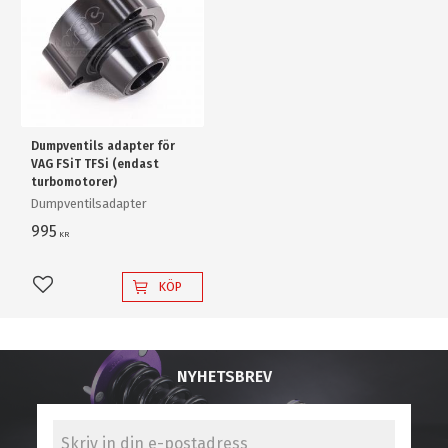
Dumpventils adapter för
VAG FSiT TFSi (endast
turbomotorer)
Dumpventilsadapter
995
KR
KÖP
Lägg till i favoriter
NYHETSBREV