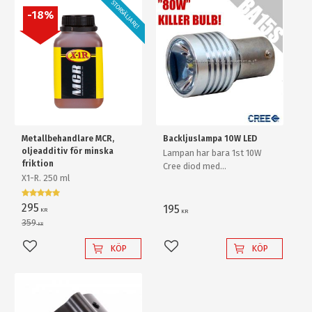
STORSÄLJARE!
18
%
Metallbehandlare MCR,
Backljuslampa 10W LED
oljeadditiv för minska
Lampan har bara 1st 10W
friktion
Cree diod med
X1-R. 250 ml
ljusförstärkande
reflektorlins och krossar
enkelt en "80W" backlampa
295
195
KR
KR
av "värsta versionen"!
359
KR
KÖP
KÖP
Lägg till i favoriter
Lägg till i favoriter