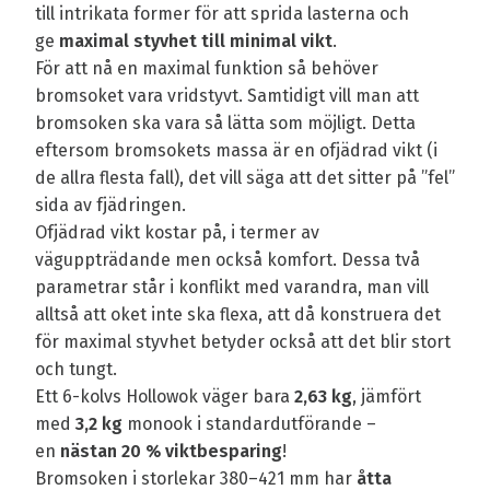
till intrikata former för att sprida lasterna och
ge
maximal styvhet till minimal vikt
.
För att nå en maximal funktion så behöver
bromsoket vara vridstyvt. Samtidigt vill man att
bromsoken ska vara så lätta som möjligt. Detta
eftersom bromsokets massa är en ofjädrad vikt (i
de allra flesta fall), det vill säga att det sitter på ”fel”
sida av fjädringen.
Ofjädrad vikt kostar på, i termer av
väguppträdande men också komfort. Dessa två
parametrar står i konflikt med varandra, man vill
alltså att oket inte ska flexa, att då konstruera det
för maximal styvhet betyder också att det blir stort
och tungt.
Ett 6-kolvs Hollowok väger bara
2,63 kg
, jämfört
med
3,2 kg
monook i standardutförande –
en
nästan 20 % viktbesparing
!
Bromsoken i storlekar 380–421 mm har
åtta