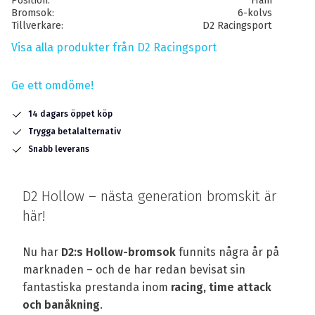
Position
Fram
Bromsok
6-kolvs
Tillverkare
D2 Racingsport
Visa alla produkter från D2 Racingsport
Ge ett omdöme!
14 dagars öppet köp
Trygga betalalternativ
Snabb leverans
D2 Hollow – nästa generation bromskit är
här!
Nu har
D2:s Hollow-bromsok
funnits några år på
marknaden – och de har redan bevisat sin
fantastiska prestanda inom
racing, time attack
och banåkning
.