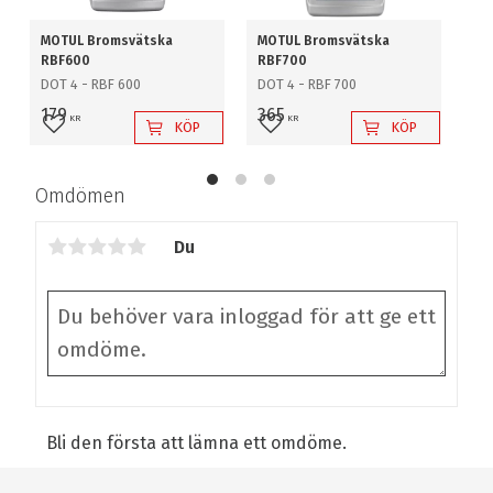
MOTUL Bromsvätska
MOTUL Bromsvätska
Br
RBF600
RBF700
Fol
DOT 4 - RBF 600
DOT 4 - RBF 700
2-
br
179
365
KR
KR
rul
KÖP
KÖP
Lägg till i favoriter
Lägg till i favoriter
L
4
Omdömen
Du
Bli den första att lämna ett omdöme.