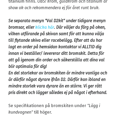
titanium finns.
OBS! krom, guldkrom och titanium är
show ok och rekommendera ej för året runt bruk.
Se separata menyn "Val D2kit" under tidigare menyn
bromsar, eller
klicka här
. Där väljer du färg på oken,
vilken utförande på skivan samt för att kunna välja
till flytande skiva eller racebelägg. Efter att du har
lagt en order på hemsidan kontaktar vi ALLTID dig
innan vi beställer/ levererar ditt bromskit. Detta för
att gå igenom din order och säkerställa att dina val
blir optimala för dig!
En del storlekar av bromskiten är mindre vanliga
och
är därför något
dyrare ifrån D2. Därför kan ibland en
mindre storlek vara dyrare än en större. Vi ger rätt
pris direkt och lägger således ej på något i efterhand.
Se specifikationen på bromskiten under
"Lägg i
kundvagnen"
till höger.