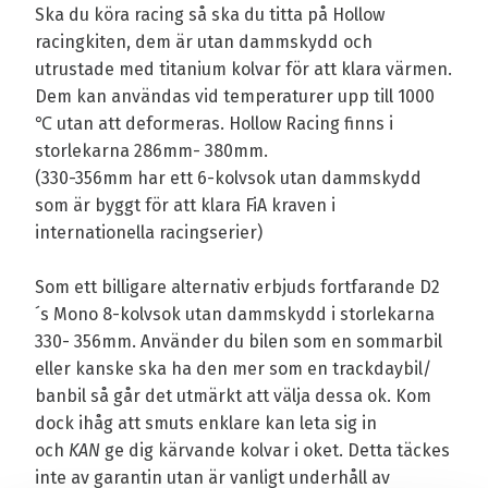
Ska du köra racing så ska du titta på Hollow
racingkiten, dem är utan dammskydd och
utrustade med titanium kolvar för att klara värmen.
Dem kan användas vid temperaturer upp till 1000
℃ utan att deformeras. Hollow Racing finns i
storlekarna 286mm- 380mm.
(330-356mm har ett 6-kolvsok utan dammskydd
som är byggt för att klara FiA kraven i
internationella racingserier)
Som ett billigare alternativ erbjuds fortfarande D2
´s Mono 8-kolvsok utan dammskydd i storlekarna
330- 356mm. Använder du bilen som en sommarbil
eller kanske ska ha den mer som en trackdaybil/
banbil så går det utmärkt att välja dessa ok. Kom
dock ihåg att smuts enklare kan leta sig in
och
KAN
ge dig kärvande kolvar i oket. Detta täckes
inte av garantin utan är vanligt underhåll av