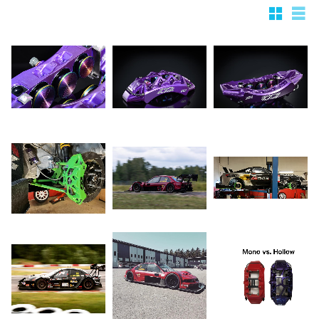
Rutnätsv
List