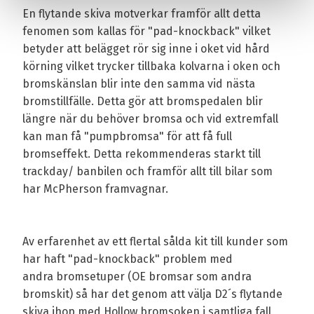
En flytande skiva motverkar framför allt detta
fenomen som kallas för "pad-knockback" vilket
betyder att belägget rör sig inne i oket vid hård
körning vilket trycker tillbaka kolvarna i oken och
bromskänslan blir inte den samma vid nästa
bromstillfälle. Detta gör att bromspedalen blir
längre när du behöver bromsa och vid extremfall
kan man få "pumpbromsa" för att få full
bromseffekt. Detta rekommenderas starkt till
trackday/ banbilen och framför allt till bilar som
har McPherson framvagnar.
Av erfarenhet av ett flertal sålda kit till kunder som
har haft "pad-knockback" problem med
andra bromsetuper (OE bromsar som andra
bromskit) så har det genom att välja D2´s flytande
skiva ihop med Hollow bromsoken i samtliga fall