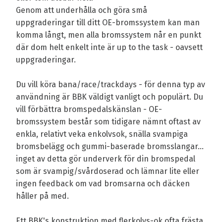
Genom att underhålla och göra små
uppgraderingar till ditt OE-bromssystem kan man
komma långt, men alla bromssystem når en punkt
där dom helt enkelt inte är up to the task - oavsett
uppgraderingar.
Du vill köra bana/race/trackdays - för denna typ av
användning är BBK väldigt vanligt och populärt. Du
vill förbättra bromspedalskänslan - OE-
bromssystem består som tidigare nämnt oftast av
enkla, relativt veka enkolvsok, snälla svampiga
bromsbelägg och gummi-baserade bromsslangar...
inget av detta gör underverk för din bromspedal
som är svampig/svårdoserad och lämnar lite eller
ingen feedback om vad bromsarna och däcken
håller på med.
Ett BBK's konstruktion med flerkolvs-ok ofta frästa