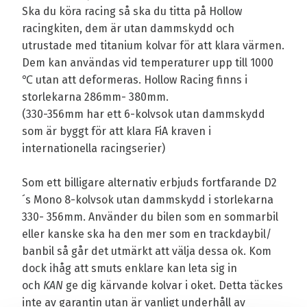
Ska du köra racing så ska du titta på Hollow
racingkiten, dem är utan dammskydd och
utrustade med titanium kolvar för att klara värmen.
Dem kan användas vid temperaturer upp till 1000
℃ utan att deformeras. Hollow Racing finns i
storlekarna 286mm- 380mm.
(330-356mm har ett 6-kolvsok utan dammskydd
som är byggt för att klara FiA kraven i
internationella racingserier)
Som ett billigare alternativ erbjuds fortfarande D2
´s Mono 8-kolvsok utan dammskydd i storlekarna
330- 356mm. Använder du bilen som en sommarbil
eller kanske ska ha den mer som en trackdaybil/
banbil så går det utmärkt att välja dessa ok. Kom
dock ihåg att smuts enklare kan leta sig in
och
KAN
ge dig kärvande kolvar i oket. Detta täckes
inte av garantin utan är vanligt underhåll av