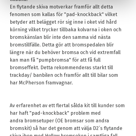
En flytande skiva motverkar framför allt detta
fenomen som kallas för "pad-knockback" vilket
betyder att belägget rör sig inne i oket vid hård
körning vilket trycker tillbaka kolvarna i oken och
bromskänslan blir inte den samma vid nästa
bromstillfälle. Detta gör att bromspedalen blir
längre när du behöver bromsa och vid extremfall
kan man få "pumpbromsa" för att få full
bromseffekt. Detta rekommenderas starkt till
trackday/ banbilen och framför allt till bilar som
har McPherson framvagnar.
Av erfarenhet av ett flertal sålda kit till kunder som
har haft "pad-knockback" problem med
andra bromsetuper (OE bromsar som andra
bromskit) så har det genom att välja D2´s flytande
skiva ihop med Hollow bromsoken i samtliga fall