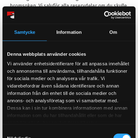
bromsoken. Vi saluför alla reservdelar om du skulle
behöver serva ditt kit.
Samtycke
Information
Om
286mm- 304mm bromskiten har ett 4-kolvsok med
eller utan dammskydd.
330mm- 356mm bromskiten har 6-kolvsok med
Denna webbplats använder cookies
eller utan dammskydd.
Vi använder enhetsidentifierare för att anpassa innehållet
380mm har ett 8-kolvsok med eller
och annonserna till användarna, tillhandahålla funktioner
utan dammskydd.
för sociala medier och analysera vår trafik. Vi
400- 421mm har ett 8-kolvsok med dammskydd. (ej
vidarebefordrar även sådana identifierare och annan
för racing)
information från din enhet till de sociala medier och
444mm har ett 12-kolvsok med dammskydd. (ej
annons- och analysföretag som vi samarbetar med.
för racing)
Dessa kan i sin tur kombinera informationen med annan
information som du har tillhandahållit eller som de har
samlat in när du har använt deras tjänster.
Flytande skiva?
S