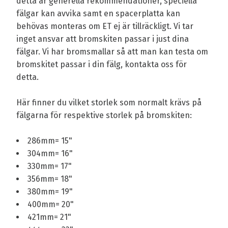
detta är generella rekommendationer, speciella
fälgar kan avvika samt en spacerplatta kan
behövas monteras om ET ej är tillräckligt. Vi tar
inget ansvar att bromskiten passar i just dina
fälgar. Vi har bromsmallar så att man kan testa om
bromskitet passar i din fälg, kontakta oss för
detta.
Här finner du vilket storlek som normalt krävs på
fälgarna för respektive storlek på bromskiten:
286mm= 15"
304mm= 16"
330mm= 17"
356mm= 18"
380mm= 19"
400mm= 20"
421mm= 21"