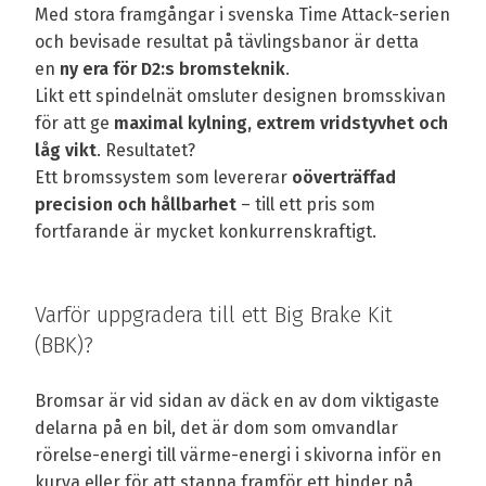
Med stora framgångar i svenska Time Attack-serien
och bevisade resultat på tävlingsbanor är detta
en
ny era för D2:s bromsteknik
.
Likt ett spindelnät omsluter designen bromsskivan
för att ge
maximal kylning, extrem vridstyvhet och
låg vikt
. Resultatet?
Ett bromssystem som levererar
oöverträffad
precision och hållbarhet
– till ett pris som
fortfarande är mycket konkurrenskraftigt.
Varför uppgradera till ett Big Brake Kit
(BBK)?
Bromsar är vid sidan av däck en av dom viktigaste
delarna på en bil, det är dom som omvandlar
rörelse-energi till värme-energi i skivorna inför en
kurva eller för att stanna framför ett hinder på