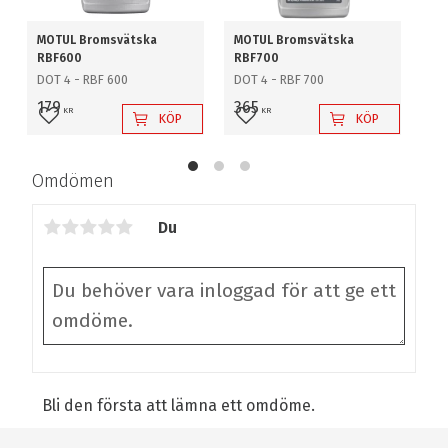
MOTUL Bromsvätska
MOTUL Bromsvätska
Br
RBF600
RBF700
Fol
DOT 4 - RBF 600
DOT 4 - RBF 700
2-
br
179
365
KR
KR
rul
KÖP
KÖP
Lägg till i favoriter
Lägg till i favoriter
L
4
Omdömen
Du
Bli den första att lämna ett omdöme.