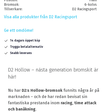
Position
Fram
Bromsok
6-kolvs
Tillverkare
D2 Racingsport
Visa alla produkter från D2 Racingsport
Ge ett omdöme!
14 dagars öppet köp
Trygga betalalternativ
Snabb leverans
D2 Hollow – nästa generation bromskit är
här!
Nu har
D2:s Hollow-bromsok
funnits några år på
marknaden – och de har redan bevisat sin
fantastiska prestanda inom
racing, time attack
och banåkning
.