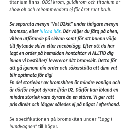
titanium finns.
OBS! krom, guldkrom och titanium är
show ok och rekommendera ej för året runt bruk.
Se separata menyn "Val D2kit" under tidigare menyn
bromsar, eller
klicka här
. Där väljer du färg på oken,
vilken utförande på skivan samt för att kunna välja
till flytande skiva eller racebelägg. Efter att du har
lagt en order på hemsidan kontaktar vi ALLTID dig
innan vi beställer/ levererar ditt bromskit. Detta för
att gå igenom din order och säkerställa att dina val
blir optimala för dig!
En del storlekar av bromskiten är mindre vanliga
och
är därför något
dyrare ifrån D2. Därför kan ibland en
mindre storlek vara dyrare än en större. Vi ger rätt
pris direkt och lägger således ej på något i efterhand.
Se specifikationen på bromskiten under
"Lägg i
kundvagnen"
till höger.