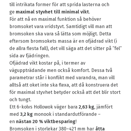
till intrikata former för att sprida lasterna och
ge
maximal styvhet till minimal vikt
.
För att nå en maximal funktion så behöver
bromsoket vara vridstyvt. Samtidigt vill man att
bromsoken ska vara så lätta som möjligt. Detta
eftersom bromsokets massa är en ofjädrad vikt (i
de allra flesta fall), det vill säga att det sitter på ”fel”
sida av fjädringen.
Ofjädrad vikt kostar på, i termer av
väguppträdande men också komfort. Dessa två
parametrar står i konflikt med varandra, man vill
alltså att oket inte ska flexa, att då konstruera det
för maximal styvhet betyder också att det blir stort
och tungt.
Ett 6-kolvs Hollowok väger bara
2,63 kg
, jämfört
med
3,2 kg
monook i standardutförande –
en
nästan 20 % viktbesparing
!
Bromsoken i storlekar 380–421 mm har
åtta