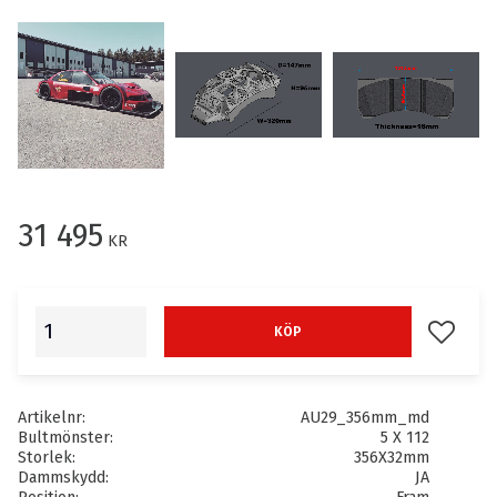
31 495
KR
Lägg till
KÖP
Artikelnr
AU29_356mm_md
Bultmönster
5 X 112
Storlek
356X32mm
Dammskydd
JA