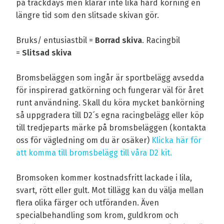
på trackdays men klarar inte lika hård körning en
längre tid som den slitsade skivan gör.
Bruks/ entusiastbil =
Borrad skiva
. Racingbil
=
Slitsad skiva
Bromsbeläggen som ingår är sportbelägg avsedda
för inspirerad gatkörning och fungerar väl för året
runt användning. Skall du köra mycket bankörning
så uppgradera till D2´s egna racingbelägg eller köp
till tredjeparts märke på bromsbeläggen (kontakta
oss för vägledning om du är osäker)
Klicka här för
att komma till bromsbelägg till våra D2 kit.
Bromsoken kommer kostnadsfritt lackade i lila,
svart, rött eller gult. Mot tillägg kan du välja mellan
flera olika färger och utföranden. Även
specialbehandling som krom, guldkrom och