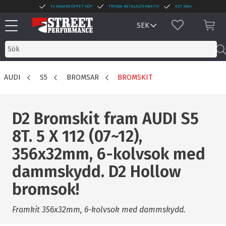
14 DAGARS ÖPPET KÖP
TRYGGA BETALALTERNATIV
EST 2004
Meny
FAVORITER
KUN
AUDI
S5
BROMSAR
BROMSKIT
D2 Bromskit fram AUDI S5
8T. 5 X 112 (07~12),
356x32mm, 6-kolvsok med
dammskydd. D2 Hollow
bromsok!
Framkit 356x32mm, 6-kolvsok med dammskydd.