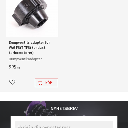
Dumpventils adapter för
VAG FSiT TFSi (endast
turbomotorer)
Dumpventilsadapter
995
KR
KÖP
Lägg till i favoriter
NYHETSBREV