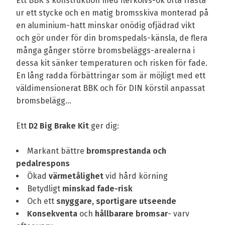
Ett BBK's konstruktion med flerkolvs-ok ofta frästa
ur ett stycke och en matig bromsskiva monterad på
en aluminium-hatt minskar onödig ofjädrad vikt
och gör under för din bromspedals-känsla, de flera
många gånger större bromsbeläggs-arealerna i
dessa kit sänker temperaturen och risken för fade.
En lång radda förbättringar som är möjligt med ett
väldimensionerat BBK och för DIN körstil anpassat
bromsbelägg...
Ett
D2 Big Brake Kit
ger dig:
Markant bättre
bromsprestanda och
pedalrespons
Ökad
värmetålighet
vid hård körning
Betydligt
minskad fade-risk
Och ett
snyggare, sportigare utseende
Konsekventa
och
hållbarare bromsar
- varv