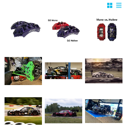
Rutnätsv
List