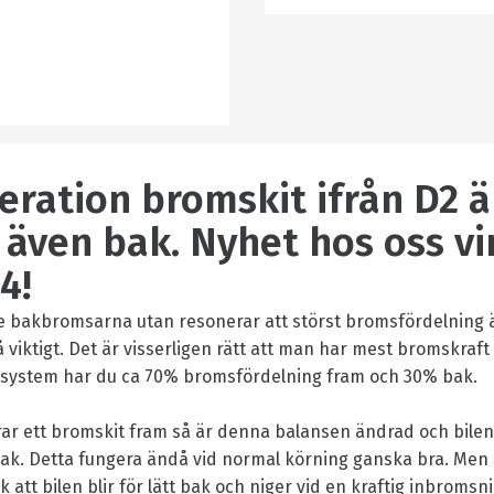
eration bromskit ifrån D2 ä
även bak. Nyhet hos oss vi
4!
te bakbromsarna utan resonerar att störst bromsfördelning 
å viktigt. Det är visserligen rätt att man har mest bromskraft 
system har du ca 70% bromsfördelning fram och 30% bak.
r ett bromskit fram så är denna balansen ändrad och bilen
ak. Detta fungera ändå vid normal körning ganska bra. Men
sk att bilen blir för lätt bak och niger vid en kraftig inbromsn