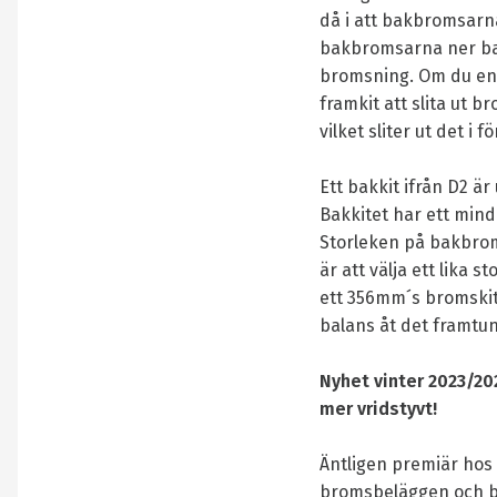
då i att bakbromsarn
bakbromsarna ner bak
bromsning. Om du enb
framkit att slita ut 
vilket sliter ut det i f
Ett bakkit ifrån D2 ä
Bakkitet har ett min
Storleken på bakbroms
är att välja ett lika
ett 356mm´s bromskit 
balans åt det framtun
Nyhet vinter 2023/20
mer vridstyvt!
Äntligen premiär hos 
bromsbeläggen och b