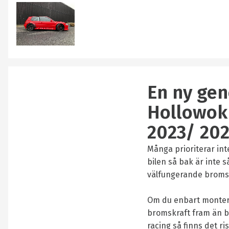
En ny gen
Hollowok 
2023/ 202
Många prioriterar in
bilen så bak är inte s
välfungerande broms
Om du enbart montera
bromskraft fram än b
racing så finns det ri