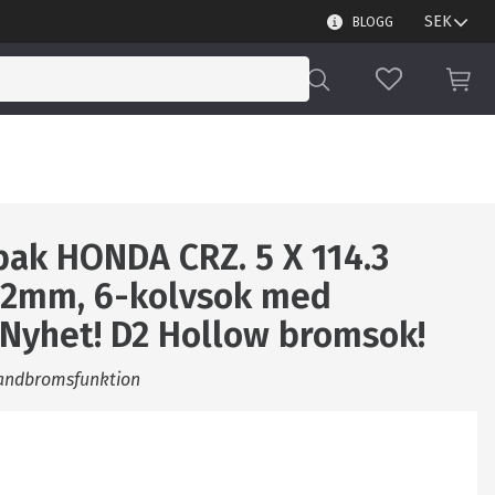
BLOGG
FAVORITER
KUN
bak HONDA CRZ. 5 X 114.3
32mm, 6-kolvsok med
Nyhet! D2 Hollow bromsok!
andbromsfunktion