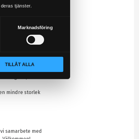
deras tjänster.
 under separata menyn
ken för bult- on
gar. Manual samt
Marknadsföring
mer att fungera ihop
TILLÅT ALLA
 något dyrare, dock
ar aldrig ihop med
 en mindre storlek
er vi samarbete med
it. Välkommen!