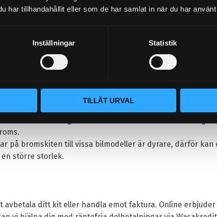
har tillhandahållit eller som de har samlat in när du har använt 
ler gula ok. Andra färger och ytbehandlingar finns, välj detta
d sportbelägg, bra allround bromsbelägg. Adapters för bromso
med bultar, clips & schimsplattor. Stålomspunna bromsslan
Inställningar
Statistik
ar på engelska.
l höger under "Lägg i kundvagnen" ser du om bromskitet kom
TILLÅT URVAL
ms. Har bromskitet funktionalitet med handbromsen är dem
dem skall rulla som gatbilar. Minsta storleken 286mm funger
broms.
kar på bromskiten till vissa bilmodeller är dyrare, därför kan
 en större storlek.
tt avbetala ditt kit eller handla emot faktura. Online erbjud
kan vi hjälpa dig med räntefria delbetalningar via Wasakred