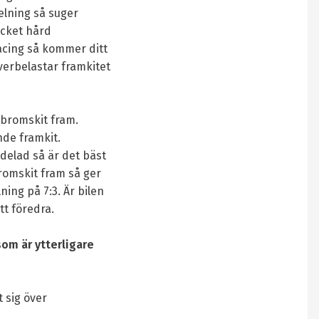
elning så suger
ycket hård
acing så kommer ditt
överbelastar framkitet
 bromskit fram.
de framkit.
delad så är det bäst
bromskit fram så ger
ing på 7:3. Är bilen
tt föredra.
om är ytterligare
t sig över