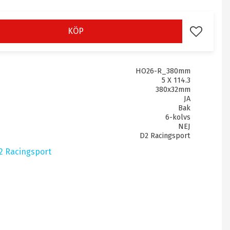
KÖP
Lägg till i 
HO26-R_380mm
5 X 114.3
380x32mm
JA
Bak
6-kolvs
NEJ
D2 Racingsport
D2 Racingsport