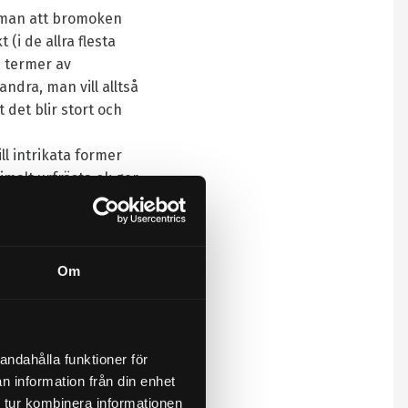
l man att bromoken
(i de allra flesta
 i termer av
dra, man vill alltså
 det blir stort och
l intrikata former
imalt urfrästa ok ger
30mm-356mm
 en viktbesparing på
Om
andahålla funktioner för
n information från din enhet
av i aluminium med
 tur kombinera informationen
 kostnadsfritt mellan