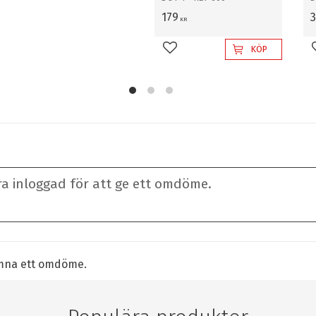
179
KR
KÖP
Lägg till i favoriter
lämna ett omdöme.