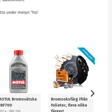
detta under menyn "Val
STORSÄLJARE!
MOTUL Bromsvätska
Bromsoksfärg ifrån
RBF700
Foliatec, flera olika
färger!
OT 4 - RBF 700