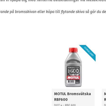
förande på bromsskivan eller köpa till flytande skiva så gör du 
STORSÄLJARE!
MOTUL Bromsvätska
RBF600
DOT 4 - RBF 600
D