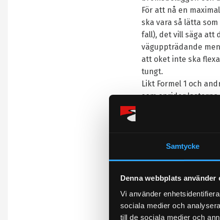
För att nå en maximal
ska vara så lätta som
fall), det vill säga at
väguppträdande men oc
att oket inte ska flex
tungt.
Likt Formel 1 och and
som sprider lasterna 
en mycket lätt och 
bromskiten vägen 3,2
nästan 20%!
Nu kan du enkelt får
Samtycke
Denna webbplats använder 
Innehåll
Vi använder enhetsidentifierar
sociala medier och analysera 
Bromskitet innehåller
till de sociala medier och a
fixerande eller flyta