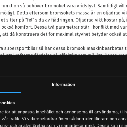
 funktion så behöver bromoket vara vridstyvt. Samtidigt vil
 möjligt. Detta eftersom bromsokets massa är en ofjädrad vikt 
t det sitter på ”fel” sida av fjädringen. Ofjädrad vikt kostar på,
kså komfort. Dessa två parametrar står i konflikt med varan
a, att då konstruera det för maximal styvhet betyder också att
ra supersportbilar så har dessa bromsok maskinbearbetas til
så att krafterna fördelas så effektivt som möjligt. Dessa max
vridstyv konstruktion, D2 monobromsoken som används i 3
kg och motsvarande i Hollowutförande vägen endast 2,63kg,
 den mesta avancerade tekniken även på din bil!
Information
cookies
e för att anpassa innehållet och annonserna till användarna, tillh
vår trafik. Vi vidarebefordrar även sådana identifierare och anna
 2st borrade eller slitsade ventilerade skivor. 2st centrumn
nnons- och analysföretag som vi samarbetar med. Dessa kan i sin
nde låsning. 2st aluminium bromsok smidda ur ett stycke. Välj