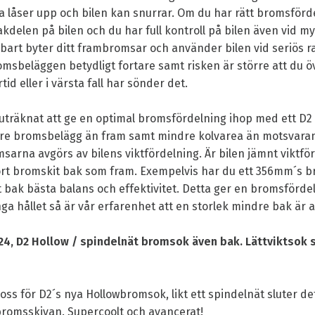
a låser upp och bilen kan snurrar. Om du har rätt bromsförd
delen på bilen och du har full kontroll på bilen även vid m
art byter ditt frambromsar och använder bilen vid seriös r
bromsbeläggen betydligt fortare samt risken är större att du 
örtid eller i värsta fall har sönder det.
r uträknat att ge en optimal bromsfördelning ihop med ett D2
dre bromsbelägg än fram samt mindre kolvarea än motsvaran
arna avgörs av bilens viktfördelning. Är bilen jämnt viktför
 stort bromskit bak som fram. Exempelvis har du ett 356mm´s 
bak bästa balans och effektivitet. Detta ger en bromsfördeln
ga hållet så är vår erfarenhet att en storlek mindre bak är a
24, D2 Hollow / spindelnät bromsok även bak. Lättviktsok s
oss för D2´s nya Hollowbromsok, likt ett spindelnät sluter de
romsskivan. Supercoolt och avancerat!