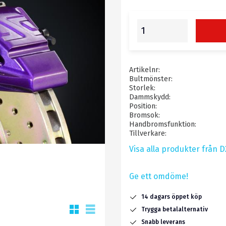
Artikelnr
Bultmönster
Storlek
Dammskydd
Position
Bromsok
Handbromsfunktion
Tillverkare
Visa alla produkter från 
Ge ett omdöme!
14 dagars öppet köp
Rutnätsvy
Listvy
Trygga betalalternativ
Snabb leverans