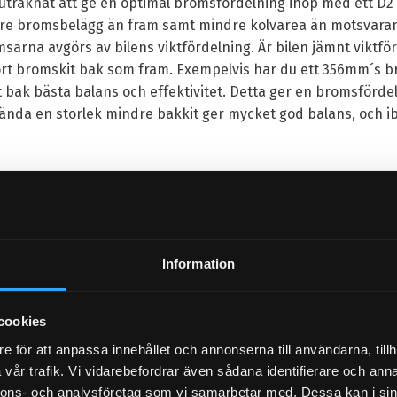
r uträknat att ge en optimal bromsfördelning ihop med ett D2
dre bromsbelägg än fram samt mindre kolvarea än motsvaran
arna avgörs av bilens viktfördelning. Är bilen jämnt viktför
 stort bromskit bak som fram. Exempelvis har du ett 356mm´s 
bak bästa balans och effektivitet. Detta ger en bromsfördel
ända en storlek mindre bakkit ger mycket god balans, och ib
r borrade eller slitsade ventilerade bromsskivor med centru
. Välj kostnadsfritt mellan lila, svarta, röda eller gula ok
 välj detta under menyn "Val D2kit". 1 set med sportbelägg, d
ers för bult- on montering. Komplett med bultar, clips & sc
Information
langar, manual samt monteringsanvisningar på engelska.
cookies
e för att anpassa innehållet och annonserna till användarna, tillh
tt avbetala ditt kit eller handla emot faktura. Online erbjud
vår trafik. Vi vidarebefordrar även sådana identifierare och anna
kan vi hjälpa dig med räntefria delbetalningar via Wasakred
nnons- och analysföretag som vi samarbetar med. Dessa kan i sin