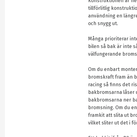
Konstruktionen är he
tillförlitlig konstruk
användning en längre 
och snygg ut.
Många prioriterar in
bilen så bak är inte s
välfungerande broms
Om du enbart montera
bromskraft fram än b
racing så finns det ris
bakbromsarna låser u
bakbromsarna ner bak
bromsning. Om du enb
framkit att slita ut 
vilket sliter ut det i f