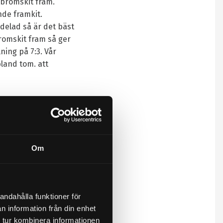
 bromskit fram.
de framkit.
delad så är det bäst
bromskit fram så ger
ning på 7:3. Vår
land tom. att
mnav i aluminium.
. Andra färger och
essa är bra allround
himsplattor.
Om
andahålla funktioner för
er vi samarbete med
n information från din enhet
it. Välkommen!
 tur kombinera informationen