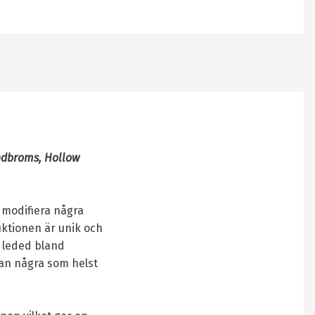
andbroms, Hollow
 modifiera några
uktionen är unik och
a leded bland
utan några som helst