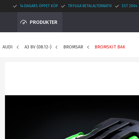
14 DAGARS ÖPPET KÖP
TRYGGA BETALALTERNATIV
EST 2004
PRODUKTER
AUDI
A3 8V (08.12-)
BROMSAR
BROMSKIT BAK