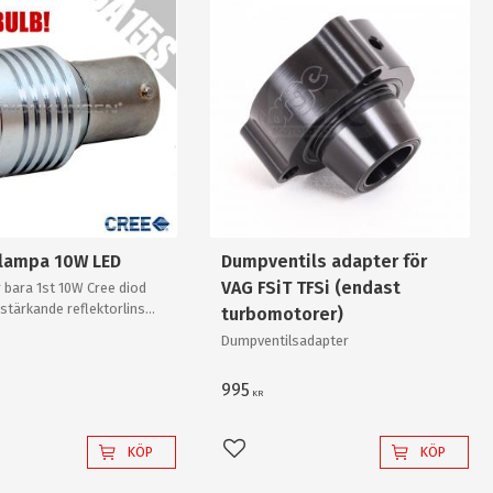
slampa 10W LED
Dumpventils adapter för
VAG FSiT TFSi (endast
 bara 1st 10W Cree diod
stärkande reflektorlins
turbomotorer)
r enkelt en "80W"
Dumpventilsadapter
v "värsta versionen"!
995
KR
KÖP
KÖP
l i favoriter
Lägg till i favoriter