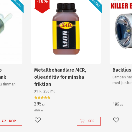
STORSÄLJARE!
STORSÄLJARE!
18
%
o
Metallbehandlare MCR,
Backlju
ank
oljeadditiv för minska
Lampan har
med ljusför
friktion
0l/timman
och krossa
X1-R. 250 ml
backlampa a
295
195
KR
KR
359
KR
KÖP
KÖP
Lägg till i favoriter
Lägg til