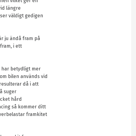
nen vilket ger en
vid längre
ser väldigt gedigen
är ju ändå fram på
fram, i ett
 har betydligt mer
 om bilen används vid
resulterar då i att
å suger
ycket hård
acing så kommer ditt
överbelastar framkitet