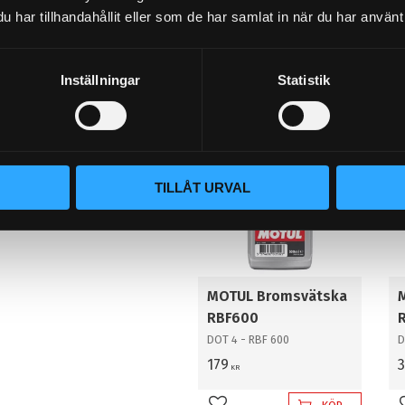
förande på bromsskivan eller köpa till flytande skiva så gör du 
har tillhandahållit eller som de har samlat in när du har använt 
Inställningar
Statistik
STORSÄLJARE!
TILLÅT URVAL
MOTUL Bromsvätska
RBF600
DOT 4 - RBF 600
D
179
KR