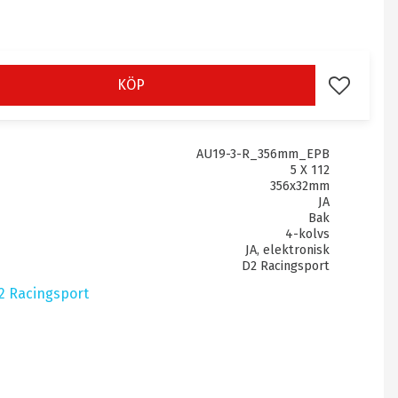
KÖP
Lägg till i 
AU19-3-R_356mm_EPB
5 X 112
356x32mm
JA
Bak
4-kolvs
JA, elektronisk
D2 Racingsport
D2 Racingsport