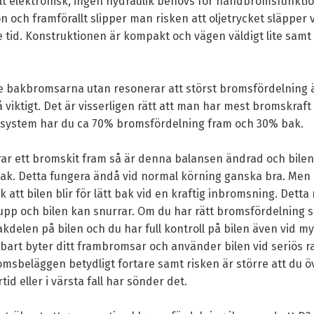
lt elektronisk, ingen hydraulik behövs för handbromsfunktio
tion och framförallt slipper man risken att oljetrycket släpper 
tid. Konstruktionen är kompakt och vägen väldigt lite samt 
te bakbromsarna utan resonerar att störst bromsfördelning 
å viktigt. Det är visserligen rätt att man har mest bromskraft 
system har du ca 70% bromsfördelning fram och 30% bak.
r ett bromskit fram så är denna balansen ändrad och bilen
ak. Detta fungera ändå vid normal körning ganska bra. Men
k att bilen blir för lätt bak vid en kraftig inbromsning. Detta 
pp och bilen kan snurrar. Om du har rätt bromsfördelning s
delen på bilen och du har full kontroll på bilen även vid m
art byter ditt frambromsar och använder bilen vid seriös r
bromsbeläggen betydligt fortare samt risken är större att du 
örtid eller i värsta fall har sönder det.