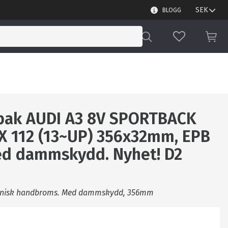
BLOGG
FAVORITER
KUN
 bak AUDI A3 8V SPORTBACK
5 X 112 (13~UP) 356x32mm, EPB
ed dammskydd. Nyhet! D2
ronisk handbroms. Med dammskydd, 356mm