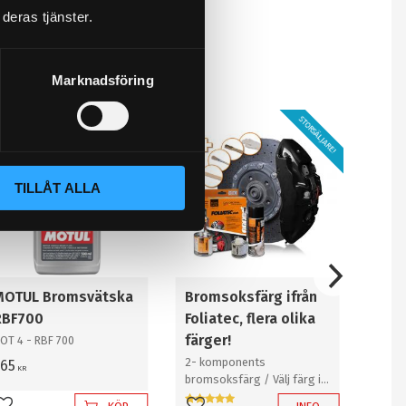
detta under menyn "Val
deras tjänster.
Marknadsföring
STORSÄLJARE!
TILLÅT ALLA
MOTUL Bromsvätska
Bromsoksfärg ifrån
RBF700
Foliatec, flera olika
färger!
OT 4 - RBF 700
2- komponents
365
KR
bromsoksfärg / Välj färg i
rullistan