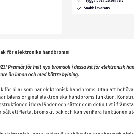
Trygga betalalternativ
Snabb leverans
ak för elektroniks handbroms!
23! Premiär för helt nya bromsok i dessa kit för elektronisk h
tare än innan och med bättre kylning.
k för bilar som har elektronisk handbroms. Utan att behöva
här bilens original elektroniska handbroms funktion. Konstr
struktionen i flera länder och sätter dem definitivt i främst
r sålt ett flertal bromskit bak och kan verifiera funktionen 