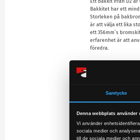
Ett bakkit ifrån D2 ä
Bakkitet har ett min
Storleken på bakbroms
är att välja ett lika
ett 356mm´s bromskit 
erfarenhet är att anv
föredra.
Bromskitet innehålle
Bromsok med dammskydd
ytbehandlingar finns,
bromsbelägg. Ok adapt
Samtycke
Stålomspunna bromss
Avbetalning:
Denna webbplats använder 
Vi använder enhetsidentifierar
Du kan enkelt välja a
sociala medier och analysera 
Klarna. Över telefon 
till de sociala medier och a