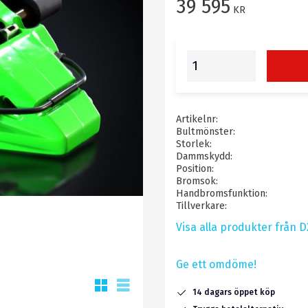
39 595
KR
Artikelnr
Bultmönster
Storlek
Dammskydd
Position
Bromsok
Handbromsfunktion
Tillverkare
Visa alla produkter från 
Ge ett omdöme!
Rutnätsvy
Listvy
14 dagars öppet köp