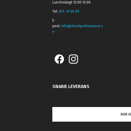
Lunchstängt 12:00-13:00
Tel:
031- 51 66 60
E-
post:
info@streetperformance.s
e
SNABB LEVERANS
HUR H