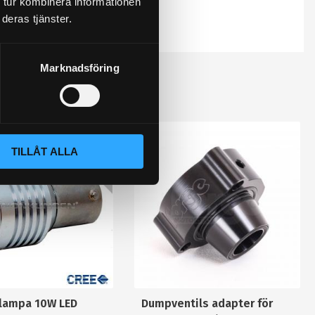
 tur kombinera informationen
deras tjänster.
Marknadsföring
TILLÅT ALLA
slampa 10W LED
Dumpventils adapter för