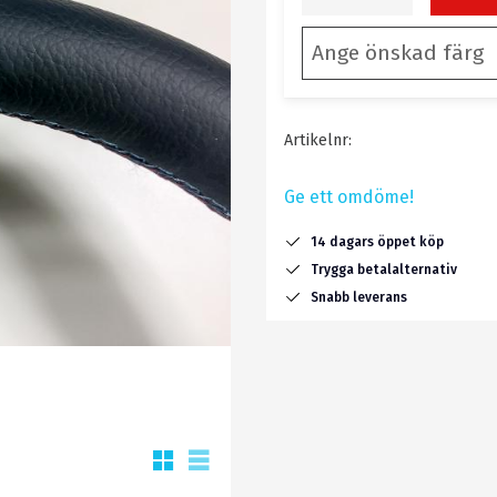
Artikelnr
Ge ett omdöme!
14 dagars öppet köp
Trygga betalalternativ
Snabb leverans
Rutnätsvy
Listvy