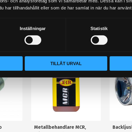
nnons- och analysföretag som vi samarbetar med. Dessa kan i sin
har tillhandahållit eller som de har samlat in när du har använt 
lämna ett omdöme.
Inställningar
Statistik
Populära produkter
STORSÄLJARE!
STORSÄLJARE!
18
%
TILLÅT URVAL
o
Metallbehandlare MCR,
Backlju