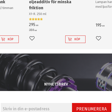
ank
oljeadditiv för minska
Lampan har
med ljusför
friktion
0l/timman
och krossa
X1-R. 250 ml
backlampa a
295
195
KR
KR
359
KR
KÖP
KÖP
Lägg till i favoriter
Lägg til
NYHETSBREV
PRENUMERERA