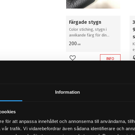
Färgade stygn
3
Color stiching, stygn i
avvikande färg för din
personliga touch
200
K
KR
e
v
4
INFO
Lägg till i favoriter
Information
cookies
e för att anpassa innehållet och annonserna till användarna, tillh
vår trafik. Vi vidarebefordrar även sådana identifierare och anna