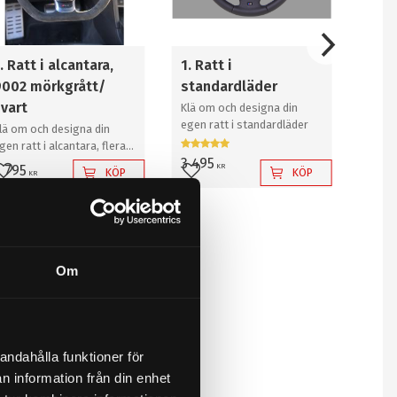
. Ratt i alcantara,
1. Ratt i
GEL,
9002 mörkgrått/
standardläder
ratt
svart
ida
Klä om och designa din
egen ratt i standardläder
lä om och designa din
Gör r
gen ratt i alcantara, flera
ett m
3 495
al av färg
Reko
KR
 795
995
KÖP
KÖP
KR
K
Lägg till i favoriter
Lägg till i favoriter
Läg
Om
andahålla funktioner för
n information från din enhet