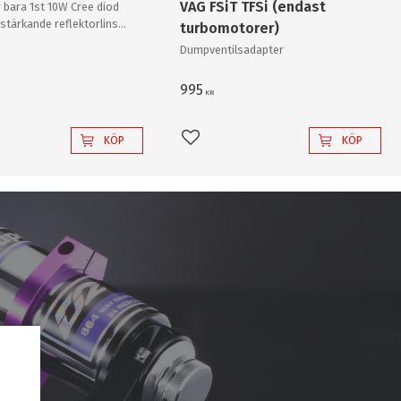
VAG FSiT TFSi (endast
 bara 1st 10W Cree diod
stärkande reflektorlins
turbomotorer)
r enkelt en "80W"
Dumpventilsadapter
v "värsta versionen"!
995
KR
KÖP
KÖP
l i favoriter
Lägg till i favoriter