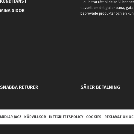
KUNDTJÄNST
– du hittar rätt bildelar. Vi brinne
oavsett om det gäller bana, gata 
MINA SIDOR
beprövade produkter och en kundt
SNABBA RETURER
SÄKER BETALNING
ANDLAR JAG?
KÖPVILLKOR
INTEGRITETSPOLICY
COOKIES
REKLAMATION OC