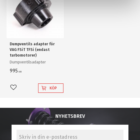
Dumpventils adapter för
VAG FSiT TFSi (endast
turbomotorer)
Dumpventilsadapter
995
KR
KÖP
Lägg till i favoriter
NYHETSBREV