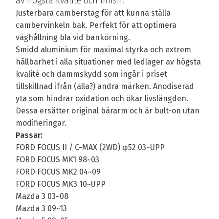
av högsta kvalité och finish!
Justerbara camberstag för att kunna ställa
cambervinkeln bak. Perfekt för att optimera
väghållning bla vid bankörning.
Smidd aluminium för maximal styrka och extrem
hållbarhet i alla situationer med ledlager av högsta
kvalité och dammskydd som ingår i priset
tillskillnad ifrån (alla?) andra märken. Anodiserad
yta som hindrar oxidation och ökar livslängden.
Dessa ersätter original bärarm och är bult-on utan
modifieringar.
Passar:
FORD FOCUS II / C-MAX (2WD) φ52 03~UPP
FORD FOCUS MK1 98~03
FORD FOCUS MK2 04~09
FORD FOCUS MK3 10~UPP
Mazda 3 03~08
Mazda 3 09~13