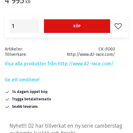
4 995
KR
Lägg till
KÖP
Artikelnr
CK-FO03
Tillverkare
http://www.d2-race.com/
Visa alla produkter från http://www.d2-race.com/
Ge ett omdöme!
14 dagars öppet köp
Trygga betalalternativ
Snabb leverans
Nyhet!!! D2 har tillverkat en ny serie camberstag