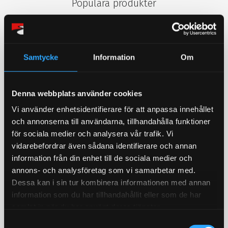
Populära produkter
STORSÄLJARE!
STORSÄLJARE!
Samtycke
Information
Om
Denna webbplats använder cookies
Vi använder enhetsidentifierare för att anpassa innehållet
och annonserna till användarna, tillhandahålla funktioner
Bromsoksfärg ifrån
Bränslepump Walbro
för sociala medier och analysera vår trafik. Vi
Foliatec, flera olika färger!
GST450 450L/h in tank
vidarebefordrar även sådana identifierare och annan
2- komponents
Värstingbränslepump!
bromsoksfärg / Välj färg i
450l/timman
information från din enhet till de sociala medier och
rullistan
annons- och analysföretag som vi samarbetar med.
429
1 679
KR
KR
Dessa kan i sin tur kombinera informationen med annan
information som du har tillhandahållit eller som de har
INFO
KÖP
samlat in när du har använt deras tjänster.
Lägg till i favoriter
Lägg till i favoriter
S