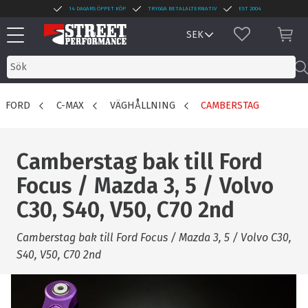
14 DAGARS ÖPPET KÖP
TRYGGA BETALALTERNATIV
EST 2004
Meny
FAVORITER
KUN
FORD
C-MAX
VÄGHÅLLNING
CAMBERSTAG
Camberstag bak till Ford
Focus / Mazda 3, 5 / Volvo
C30, S40, V50, C70 2nd
Camberstag bak till Ford Focus / Mazda 3, 5 / Volvo C30,
S40, V50, C70 2nd