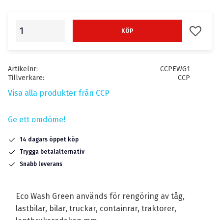
Lägg till
KÖP
Artikelnr
CCPEWG1
Tillverkare
CCP
Visa alla produkter från CCP
Ge ett omdöme!
14 dagars öppet köp
Trygga betalalternativ
Snabb leverans
Eco Wash Green används för rengöring av tåg,
lastbilar, bilar, truckar, containrar, traktorer,