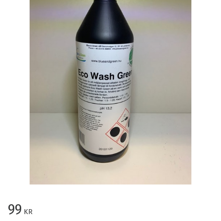
99
KR