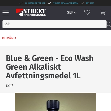
14 DAGARS ÖPPET KÖP
TRYGGA BETALALTERNATIV
EST 2004
Meny
FAVORITER
KUN
BILVÅRD
Blue & Green - Eco Wash
Green Alkaliskt
Avfettningsmedel 1L
CCP