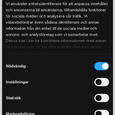
INFO
KÖP
Lägg till i favoriter
Lägg till i favoriter
Vi använder enhetsidentifierare för att anpassa innehållet
och annonserna till användarna, tillhandahålla funktioner
STORSÄLJARE!
för sociala medier och analysera vår trafik. Vi
18
%
vidarebefordrar även sådana identifierare och annan
information från din enhet till de sociala medier och
annons- och analysföretag som vi samarbetar med.
Dessa kan i sin tur kombinera informationen med annan
information som du har tillhandahållit eller som de har
samlat in när du har använt deras tjänster.
S
Metallbehandlare MCR,
Backljuslampa 10W LED
Nödvändig
a
oljeadditiv för minska
Lampan har bara 1st 10W
friktion
Cree diod med
m
X1-R. 250 ml
ljusförstärkande
t
Inställningar
reflektorlins och krossar
y
enkelt en "80W" backlampa
295
195
KR
KR
c
av "värsta versionen"!
359
KR
k
Statistik
KÖP
KÖP
e
Lägg till i favoriter
Lägg till i favoriter
s
Marknadsföring