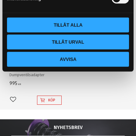
v
a
l
TILLÅT ALLA
TILLÅT URVAL
Dumpventils adapter för
AVVISA
VAG FSiT TFSi (endast
turbomotorer)
Dumpventilsadapter
995
KR
KÖP
Lägg till i favoriter
NYHETSBREV