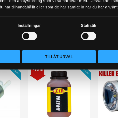
nnons- och analysföretag som vi samarbetar med. Dessa kan i sin
har tillhandahållit eller som de har samlat in när du har använt 
Inställningar
Statistik
lämna ett omdöme.
Populära produkter
TILLÅT URVAL
STORSÄLJARE!
STORSÄLJARE!
18
%