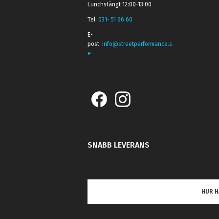
Lunchstängt 12:00-13:00
Tel:
031- 51 66 60
E-
post:
info@streetperformance.s
e
SNABB LEVERANS
HUR H