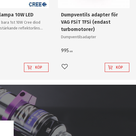
slampa 10W LED
Dumpventils adapter för
VAG FSiT TFSi (endast
 bara 1st 10W Cree diod
stärkande reflektorlins
turbomotorer)
r enkelt en "80W"
Dumpventilsadapter
v "värsta versionen"!
995
KR
KÖP
KÖP
l i favoriter
Lägg till i favoriter