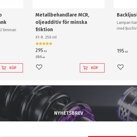
o
Metallbehandlare MCR,
Backlju
ank
oljeadditiv för minska
Lampan har
med ljusför
friktion
0l/timman
och krossa
X1-R. 250 ml
backlampa a
295
195
KR
KR
359
KR
KÖP
KÖP
Lägg till i favoriter
Lägg til
NYHETSBREV