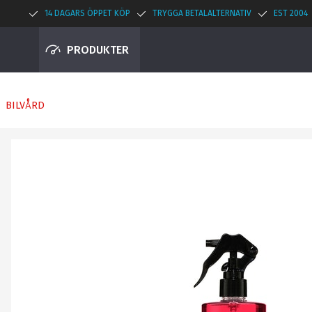
14 DAGARS ÖPPET KÖP
TRYGGA BETALALTERNATIV
EST 2004
PRODUKTER
BILVÅRD