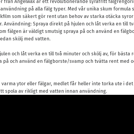
r från Angelwax är ett revolutionerande syrafritt fälgrengö
 användning på alla fälg typer. Med vår unika skum formula s
film som säkert gör rent utan behov av starka otäcka syro
. Användning: Spraya direkt på hjulen och låt verka en till t
t om fälgen är väldigt smutsig spraya på och använd en fälg
sedan skölj med vatten.
ulen och låt verka en till två minuter och skölj av, för bästa 
ya på och använd en fälgborste/svamp och tvätta rent med 
 varma ytor eller fälgar, medlet får heller inte torka ute i de
t spola av rikligt med vatten innan användning.