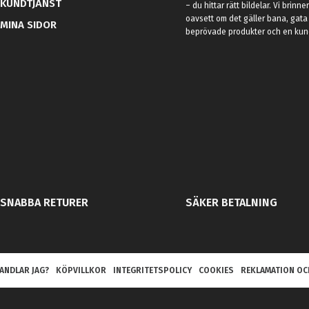
KUNDTJÄNST
– du hittar rätt bildelar. Vi brinne
oavsett om det gäller bana, gata 
MINA SIDOR
beprövade produkter och en kundt
SNABBA RETURER
SÄKER BETALNING
ANDLAR JAG?
KÖPVILLKOR
INTEGRITETSPOLICY
COOKIES
REKLAMATION OC