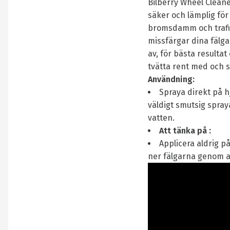
Bilberry Wheel Cleane
säker och lämplig för
bromsdamm och trafik
missfärgar dina fälgar
av, för bästa resulta
tvätta rent med och 
Användning:
Spraya direkt på hj
väldigt smutsig spra
vatten.
Att tänka på :
Applicera aldrig på
ner fälgarna genom at