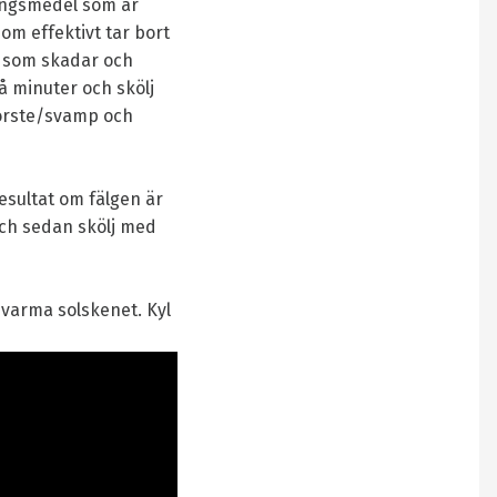
ringsmedel som är
om effektivt tar bort
r som skadar och
vå minuter och skölj
borste/svamp och
resultat om fälgen är
och sedan skölj med
t varma solskenet. Kyl