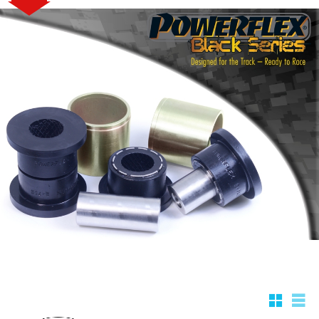
Rutnätsv
List