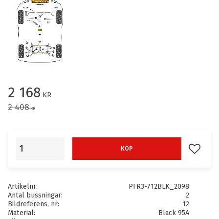
Nedsatt pris:
2 168
KR
Ordinarie pris:
2 408
KR
Lägg till
KÖP
Artikelnr
PFR3-712BLK_2098
Antal bussningar
2
Bildreferens, nr
12
Material
Black 95A