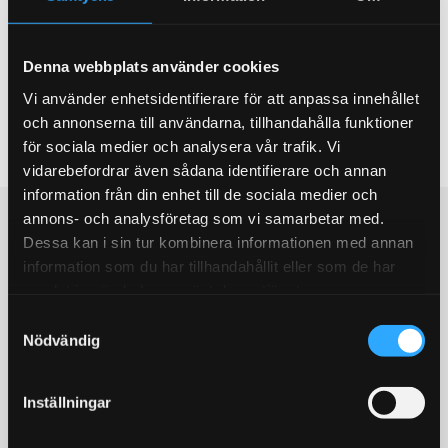
Denna webbplats använder cookies
Vi använder enhetsidentifierare för att anpassa innehållet
och annonserna till användarna, tillhandahålla funktioner
för sociala medier och analysera vår trafik. Vi
Bli den första att lämna ett omdöme.
vidarebefordrar även sådana identifierare och annan
information från din enhet till de sociala medier och
Populära produkter
annons- och analysföretag som vi samarbetar med.
Dessa kan i sin tur kombinera informationen med annan
information som du har tillhandahållit eller som de har
STORSÄLJARE!
STORSÄLJARE!
samlat in när du har använt deras tjänster.
S
Nödvändig
a
m
t
Inställningar
y
c