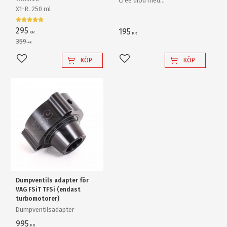
Cree diod med
X1-R. 250 ml
ljusförstärkande
reflektorlins och krossar
enkelt en "80W" backlampa
295
195
KR
KR
av "värsta versionen"!
359
KR
KÖP
KÖP
Lägg till i favoriter
Lägg till i favoriter
Dumpventils adapter för
VAG FSiT TFSi (endast
turbomotorer)
Dumpventilsadapter
995
KR