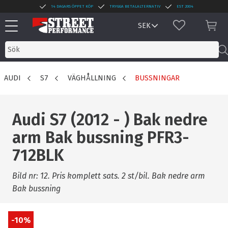
14 DAGARS ÖPPET KÖP
TRYGGA BETALALTERNATIV
EST 2004
Meny
FAVORITER
KUN
AUDI
S7
VÄGHÅLLNING
BUSSNINGAR
Audi S7 (2012 - ) Bak nedre
arm Bak bussning PFR3-
712BLK
Bild nr: 12. Pris komplett sats. 2 st/bil. Bak nedre arm
Bak bussning
10
%