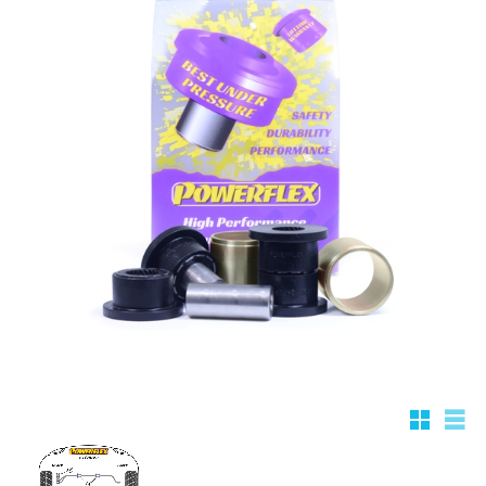
Rutnätsv
List