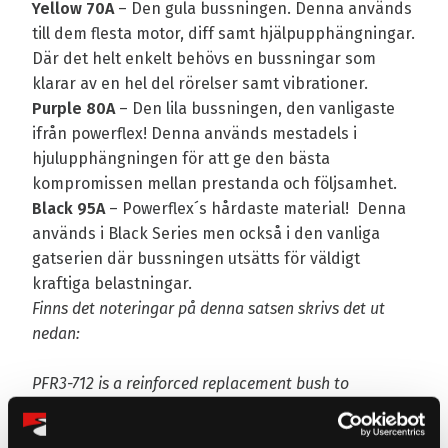
Yellow 70A
– Den gula bussningen. Denna används
till dem flesta motor, diff samt hjälpupphängningar.
Där det helt enkelt behövs en bussningar som
klarar av en hel del rörelser samt vibrationer.
Purple 80A
– Den lila bussningen, den vanligaste
ifrån powerflex! Denna används mestadels i
hjulupphängningen för att ge den bästa
kompromissen mellan prestanda och följsamhet.
Black 95A
– Powerflex´s hårdaste material! Denna
används i Black Series men också i den vanliga
gatserien där bussningen utsätts för väldigt
kraftiga belastningar.
Finns det noteringar på denna satsen skrivs det ut
nedan:
PFR3-712 is a reinforced replacement bush to
revitalise bush performance and provide stability to
the rear suspension.