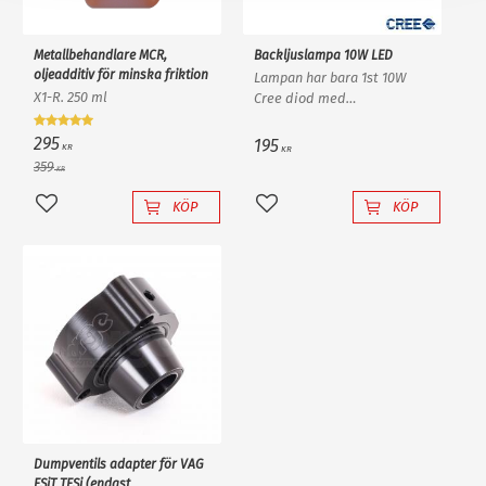
Metallbehandlare MCR,
Backljuslampa 10W LED
oljeadditiv för minska friktion
Lampan har bara 1st 10W
X1-R. 250 ml
Cree diod med
ljusförstärkande
reflektorlins och krossar
295
195
KR
KR
enkelt en "80W" backlampa
359
KR
av "värsta versionen"!
KÖP
KÖP
Lägg till i favoriter
Lägg till i favoriter
Dumpventils adapter för VAG
FSiT TFSi (endast