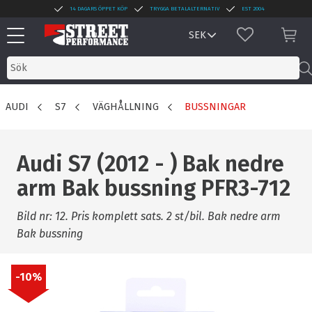
14 DAGARS ÖPPET KÖP
TRYGGA BETALALTERNATIV
EST 2004
Meny
FAVORITER
KUN
AUDI
S7
VÄGHÅLLNING
BUSSNINGAR
Audi S7 (2012 - ) Bak nedre
arm Bak bussning PFR3-712
Bild nr: 12. Pris komplett sats. 2 st/bil. Bak nedre arm
Bak bussning
10
%