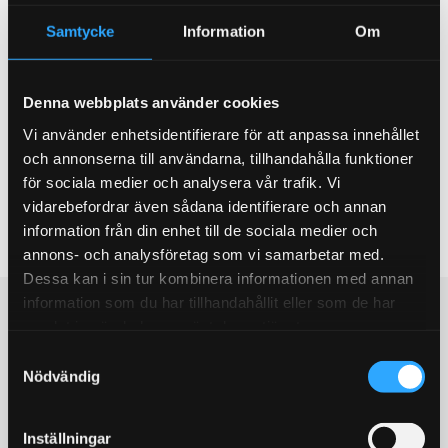
Omdömen
Samtycke
Information
Om
Du
Denna webbplats använder cookies
Vi använder enhetsidentifierare för att anpassa innehållet
och annonserna till användarna, tillhandahålla funktioner
för sociala medier och analysera vår trafik. Vi
vidarebefordrar även sådana identifierare och annan
information från din enhet till de sociala medier och
Bli den första att lämna ett omdöme.
annons- och analysföretag som vi samarbetar med.
Dessa kan i sin tur kombinera informationen med annan
information som du har tillhandahållit eller som de har
Populära produkter
samlat in när du har använt deras tjänster.
S
STORSÄLJARE!
STORSÄLJARE!
Nödvändig
a
m
t
Inställningar