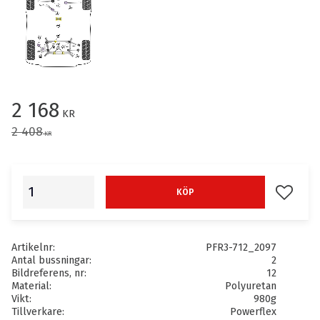
Nedsatt pris:
2 168
KR
Ordinarie pris:
2 408
KR
Lägg till
KÖP
Artikelnr
PFR3-712_2097
Antal bussningar
2
Bildreferens, nr
12
Material
Polyuretan
Vikt
980g
Tillverkare
Powerflex