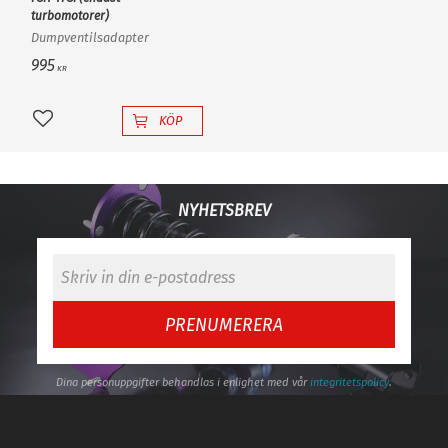
turbomotorer)
Dumpventilsadapter
995
KR
KÖP
Lägg till i favoriter
NYHETSBREV
PRENUMERERA
Dina personuppgifter behandlas i enlighet med vår
integritetspolicy
.