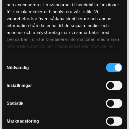
STORSÄLJARE!
och annonserna till användarna, tillhandahålla funktioner
18
%
för sociala medier och analysera vår trafik. Vi
vidarebefordrar även sådana identifierare och annan
information från din enhet till de sociala medier och
annons- och analysföretag som vi samarbetar med.
Dessa kan i sin tur kombinera informationen med annan
information som du har tillhandahållit eller som de har
samlat in när du har använt deras tjänster.
Metallbehandlare MCR,
Backljuslampa 10W LED
S
oljeadditiv för minska
Lampan har bara 1st 10W
friktion
Nödvändig
Cree diod med
a
X1-R. 250 ml
ljusförstärkande
m
reflektorlins och krossar
t
enkelt en "80W" backlampa
295
Inställningar
195
KR
KR
y
av "värsta versionen"!
359
KR
c
KÖP
KÖP
k
Statistik
Lägg till i favoriter
Lägg till i favoriter
e
s
Marknadsföring
v