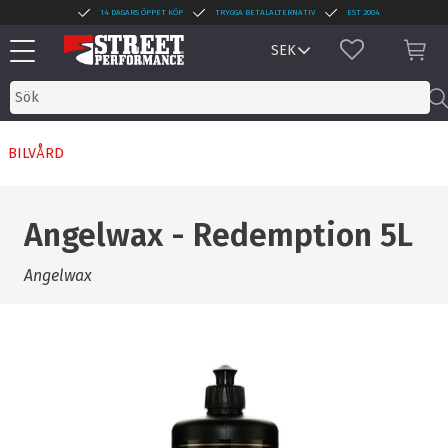
14 DAGARS ÖPPET KÖP
TRYGGA BETALALTERNATIV
EST 2004
Meny
FAVORITER
KUN
BILVÅRD
Angelwax - Redemption 5L
Angelwax