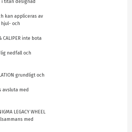
i titan designad
h kan appliceras av
 hjul- och
& CALIPER inte bota
ig nedfall och
LATION grundligt och
ns avsluta med
 ENIGMA LEGACY WHEEL
tillsammans med