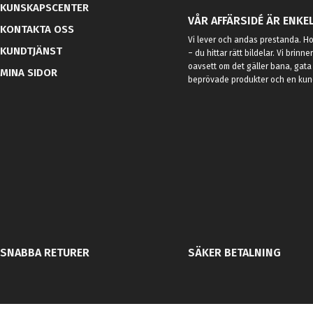
KUNSKAPSCENTER
VÅR AFFÄRSIDÉ ÄR ENKEL
KONTAKTA OSS
Vi lever och andas prestanda. Hos
KUNDTJÄNST
– du hittar rätt bildelar. Vi brinne
oavsett om det gäller bana, gata 
MINA SIDOR
beprövade produkter och en kundt
SNABBA RETURER
SÄKER BETALNING