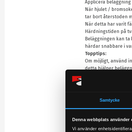
Applicera beläggning t
När hjulet / bromsoke
tar bort återstoden m
När detta har varit f
Härdningstiden på tv
Beläggningen kan ta 
härdar snabbare i va
Topptips:
Om möjligt, använd in
detta hjälper belägg
Detta maximerar yte
Designad, formulerad 
Hållbarhet:
12 månader
Samtycke
Omdömen
Denna webbplats använder 
Vi använder enhetsidentifierar