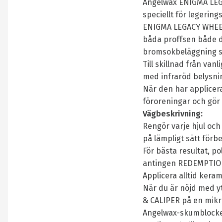
Angelwax ENIGMA LEGA
speciellt för legerin
ENIGMA LEGACY WHEEL
båda proffsen både de
bromsokbeläggning s
Till skillnad från v
med infraröd belysni
När den har applicer
föroreningar och gör 
Vägbeskrivning:
Rengör varje hjul oc
på lämpligt sätt förb
För bästa resultat, p
antingen REDEMPTION
Applicera alltid kera
När du är nöjd med y
& CALIPER på en mikr
Angelwax-skumblocke