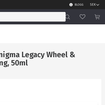
BLOGG
FAVORITER
KUN
Enigma Legacy Wheel &
ing, 50ml