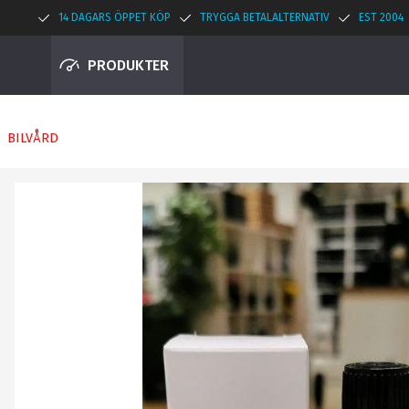
14 DAGARS ÖPPET KÖP
TRYGGA BETALALTERNATIV
EST 2004
PRODUKTER
BILVÅRD