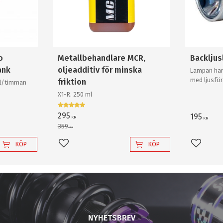
o
Metallbehandlare MCR,
Backlju
ank
oljeadditiv för minska
Lampan har
med ljusför
friktion
0l/timman
och krossa
X1-R. 250 ml
backlampa a
295
195
KR
KR
359
KR
KÖP
KÖP
Lägg till i favoriter
Lägg til
NYHETSBREV