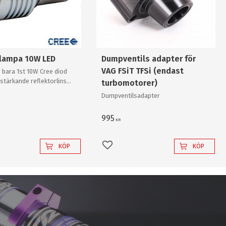
slampa 10W LED
Dumpventils adapter för
VAG FSiT TFSi (endast
 bara 1st 10W Cree diod
stärkande reflektorlins
turbomotorer)
r enkelt en "80W"
Dumpventilsadapter
v "värsta versionen"!
995
KR
KÖP
KÖP
l i favoriter
Lägg till i favoriter