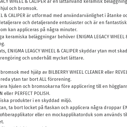
CY WHEEL & CALIPER är en lättanvänd keramisk beläggning 
gshjul och bromsok.
 & CALIPER är utformad med användarvänlighet i åtanke oc
taljerare och detaljerande entusiaster och är en fantastisk
om kan appliceras på några minuter.
anliga keramiska beläggningar behöver ENIGMA LEGACY WHEEL 
ng.
ats, ENIGMA LEAGCY WHEEL & CALIPER skyddar ytan mot skadl
rengöring och underhåll mycket lättare.
h bromsok med hjälp av BILBERRY WHEEL CLEANER eller REVE
ereda ytan tar bort ALL förorening.
olera hjulen och bromsokarna före applicering till en höggla
 eller PERFECT POLISH.
miska produkter i en skyddad miljö.
tan, ta bort locket på flaskan och applicera några droppar
ofiberapplikator eller en mockapplikatorduk som används 
t.