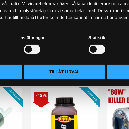
vår trafik. Vi vidarebefordrar även sådana identifierare och anna
nnons- och analysföretag som vi samarbetar med. Dessa kan i sin
har tillhandahållit eller som de har samlat in när du har använt 
Inställningar
Statistik
lämna ett omdöme.
TILLÅT URVAL
Populära produkter
STORSÄLJARE!
STORSÄLJARE!
18
%