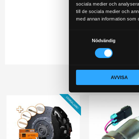
Du
sociala medier och analysera 
till de sociala medier och a
med annan information som du 
S
Nödvändig
a
m
t
Bli den första att 
y
c
AVVISA
k
e
s
STORSÄLJARE!
v
a
l