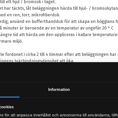
ill ett hjul / bromsok i taget.
t har täckts, låt beläggningen härda till hjul- / bromsokytan
ed en ren, torr, mikrofiberduk.
ärdig, använd en bufferthandduk för att skapa en högglans fi
å minuter är beroende av en temperatur av ungefär 20 ° C
längre tid att härda om den appliceras i kallare temperatur
rmare miljö.
te fordonet i cirka 2 till 4 timmar efter att beläggningen har
ningens tvärbindningsdensitet att öka.
genskaperna och öka beläggningens hållbarhet.
och tillverkad i Storbritannien av Angelwax Ltd
Information
cookies
e för att anpassa innehållet och annonserna till användarna, tillh