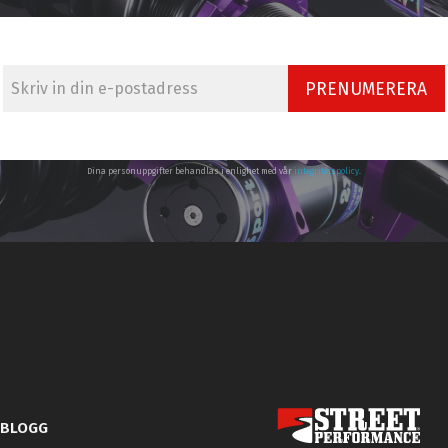
PRENUMERERA
Dina personuppgifter behandlas i enlighet med vår
integritetspolicy
.
BLOGG