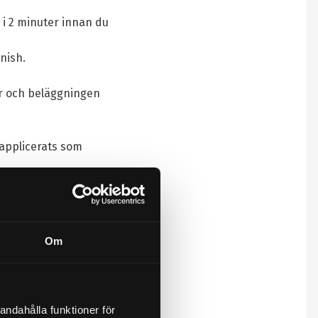
 i 2 minuter innan du
nish.
er och beläggningen
 applicerats som
Om
andahålla funktioner för