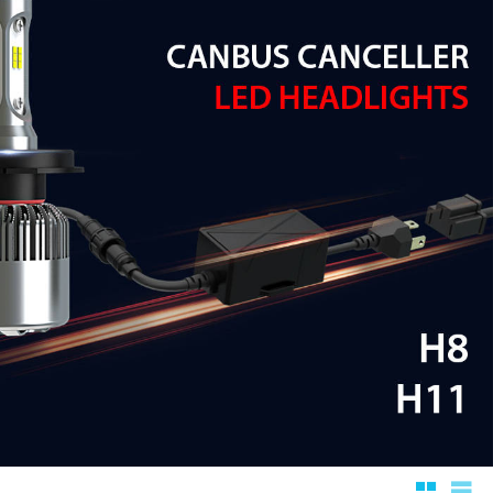
Rutnätsv
List