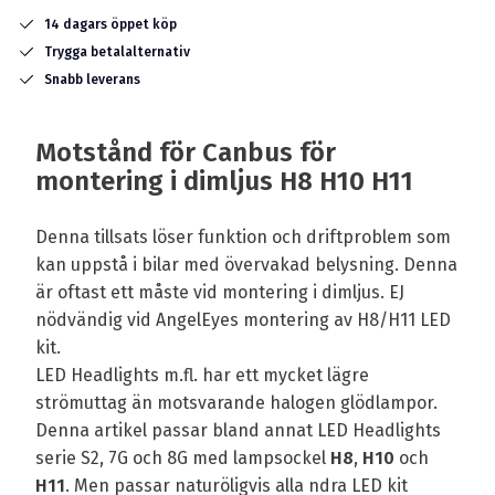
14 dagars öppet köp
Trygga betalalternativ
Snabb leverans
Motstånd för Canbus för
montering i dimljus H8 H10 H11
Denna tillsats löser funktion och driftproblem som
kan uppstå i bilar med övervakad belysning. Denna
är oftast ett måste vid montering i dimljus. EJ
nödvändig vid AngelEyes montering av H8/H11 LED
kit.
LED Headlights m.fl. har ett mycket lägre
strömuttag än motsvarande halogen glödlampor.
Denna artikel passar bland annat LED Headlights
serie S2, 7G och 8G med lampsockel
H8
,
H10
och
H11
. Men passar naturöligvis alla ndra LED kit