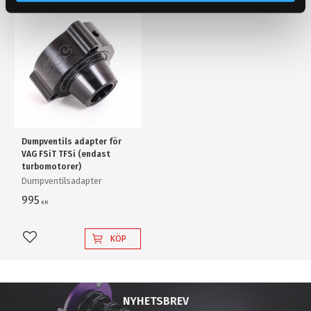
Dumpventils adapter för
VAG FSiT TFSi (endast
turbomotorer)
Dumpventilsadapter
995
KR
KÖP
Lägg till i favoriter
NYHETSBREV