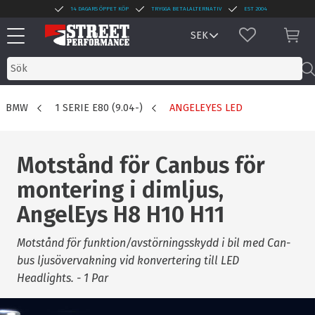
14 DAGARS ÖPPET KÖP
TRYGGA BETALALTERNATIV
EST 2004
Meny
FAVORITER
KUN
BMW
1 SERIE E80 (9.04-)
ANGELEYES LED
Motstånd för Canbus för
montering i dimljus,
AngelEys H8 H10 H11
Motstånd för funktion/avstörningsskydd i bil med Can-
bus ljusövervakning vid konvertering till LED
Headlights. - 1 Par