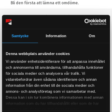
Bli den första att lämna ett omdöme.
Populära produkter
STORSÄLJARE!
STORSÄLJARE!
Samtycke
Information
Om
Denna webbplats använder cookies
Vi använder enhetsidentifierare för att anpassa innehållet
och annonserna till användarna, tillhandahålla funktioner
för sociala medier och analysera vår trafik. Vi
Bromsoksfärg ifrån
Bränslepump Walbro
vidarebefordrar även sådana identifierare och annan
Foliatec, flera olika färger!
GST450 450L/h in tank
information från din enhet till de sociala medier och
2- komponents
Värstingbränslepump!
annons- och analysföretag som vi samarbetar med.
bromsoksfärg / Välj färg i
450l/timman
rullistan
Dessa kan i sin tur kombinera informationen med annan
429
1 679
information som du har tillhandahållit eller som de har
KR
KR
samlat in när du har använt deras tjänster.