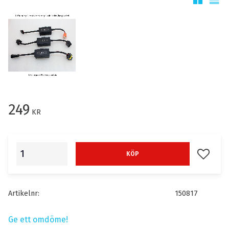
249
KR
Lägg till
KÖP
Artikelnr
150817
Ge ett omdöme!