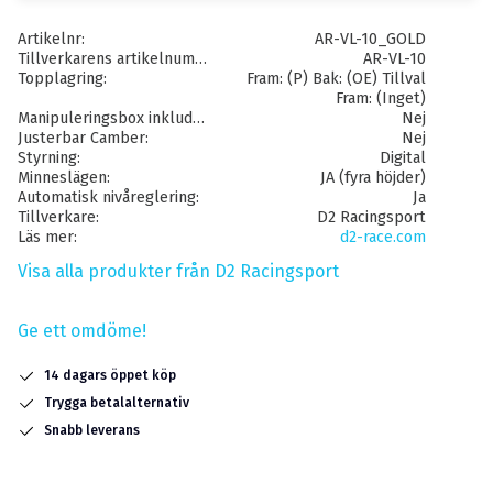
Artikelnr
AR-VL-10_GOLD
Tillverkarens artikelnummer
AR-VL-10
Topplagring
Fram: (P) Bak: (OE) Tillval
Fram: (Inget)
Manipuleringsbox inkluderat
Nej
Justerbar Camber
Nej
Styrning
Digital
Minneslägen
JA (fyra höjder)
Automatisk nivåreglering
Ja
Tillverkare
D2 Racingsport
Läs mer
d2-race.com
Visa alla produkter från D2 Racingsport
Ge ett omdöme!
14 dagars öppet köp
Trygga betalalternativ
Snabb leverans