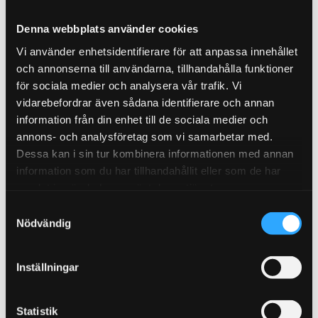
aktiv körning - kontakta oss för mer info.
Denna webbplats använder cookies
Vi har tillsammans med D2 gjort ett certifikat som
Vi använder enhetsidentifierare för att anpassa innehållet
dem stämplar för att underlätta besiktning med
och annonserna till användarna, tillhandahålla funktioner
våra D2 kit. Detta har du som har köpt ditt kit av
för sociala medier och analysera vår trafik. Vi
oss möjlighet att få ut.
vidarebefordrar även sådana identifierare och annan
(vi har märkt att det inte finns några tydliga riktlinjer
information från din enhet till de sociala medier och
på vad dem kräver, så vi garanterar ej att dem går
annons- och analysföretag som vi samarbetar med.
igenom besiktningen men hittills är det enbart en
Dessa kan i sin tur kombinera informationen med annan
som har blivit nekad av alla certifikat D2 har utfärdat
information som du har tillhandahållit eller som de har
genom oss)
samlat in när du har använt deras tjänster.
S
Inkluderat:
Nödvändig
a
m
Kompletta justerbara stötdämpare i 36 lägen
t
Inställningar
och luftbälgar
y
12 / 14 L Lufttank. Silver eller svart
c
k
Statistik
Viair 485C kompressor