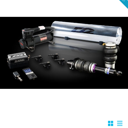
Rutnätsv
List