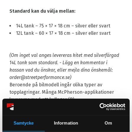
Standard kan du välja mellan:
14L tank – 75 × 17 × 18 cm – silver eller svart
12L tank – 60 × 17 × 18 cm – silver eller svart
(Om inget val anges levereras kitet med silverfärgad
14L tank som standard. - Lägg en kommentar i
kassan vad du önskar, eller mejla dina önskemål:
order@streetperformance.se)
Beroende på bilmodell ingår olika typer av
topplagringar. Många McPherson-applikationer
levereras med ett kullager (R)
eller pillowball/camber-topplagringar (P) fram. Vi
på Street Performance kan även specialbeställa
dämparna med D2:s sportshimning för dig som
Samtycke
Information
Om
önskar en ännu fastare och mer direkt känsla vid