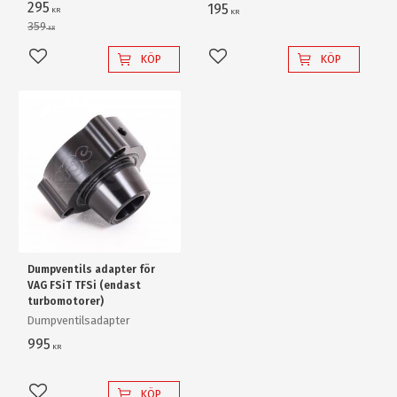
enkelt en "80W" backlampa
295
195
KR
KR
av "värsta versionen"!
359
KR
KÖP
KÖP
Lägg till i favoriter
Lägg till i favoriter
Dumpventils adapter för
VAG FSiT TFSi (endast
turbomotorer)
Dumpventilsadapter
995
KR
KÖP