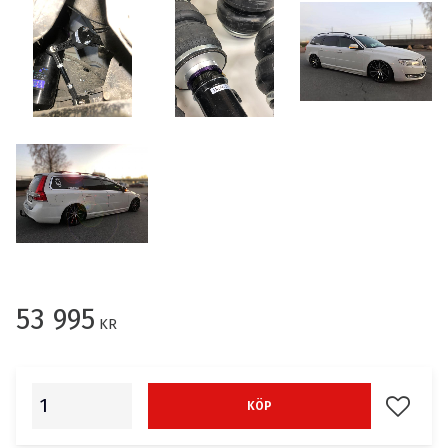
53 995
KR
Lägg till
KÖP