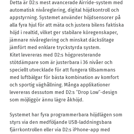
Detta är D2:s mest avancerade Airride-system med
automatisk nivåreglering, digital höjdkontroll och
appstyrning. Systemet använder höjdsensorer på
alla fyra hjul för att mäta och justera bilens faktiska
höjd i realtid, vilket ger stabilare köregenskaper,
jämnare nivåreglering och minskat däckslitage
jämfört med enklare tryckstyrda system.
Kitet levereras med D2:s högpresterande
stötdämpare som är justerbara i 36 nivåer och
speciellt utvecklade för att fungera tillsammans
med luftbälgar för bästa kombination av komfort
och sportig väghållning. Många applikationer
levereras dessutom med D2:s “Drop Low”-design
som möjliggör ännu lägre åkhöjd.
Systemet har fyra programmerbara höjdlägen som
styrs via den medföljande USB-laddningsbara
fjärrkontrollen eller via D2:s iPhone-app med