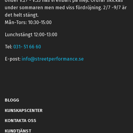
Under V.27 - V.33 nås vi enbart på mejl. Ordrar skickas
under sommaren men med viss fördröjning. 2/7 -9/7 är
det helt stängt.
Mån-Tors: 10:30-15:00
Lunchstängt 12:00-13:00
Tel:
031- 51 66 60
E-post:
info@streetperformance.se
BLOGG
KUNSKAPSCENTER
KONTAKTA OSS
KUNDTJÄNST