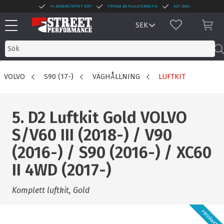
14 DAGARS ÖPPET KÖP
TRYGGA BETALALTERNATIV
EST 2004
Meny
FAVORITER
KUN
VOLVO
S90 (17-)
VÄGHÅLLNING
LUFTKIT
5. D2 Luftkit Gold VOLVO
S/V60 III (2018-) / V90
(2016-) / S90 (2016-) / XC60
II 4WD (2017-)
Komplett luftkit, Gold
PRISSÄNKT!