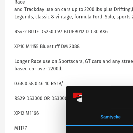
Race
and Trackday use on cars up to 2200 lbs plus Drifting,D
Legends, classic & vintage, formula Ford, Solo, sports 2
RS4-2 BLUE DS2500 97 BLUE9012 DTC30 AX6
XP10 M1155 Bluestuff DM 2088
Longer Race use on Sportscars, GT cars and any stree
based car over 2200lb
0.68 0.58 0.46 10 RS19/
RS29 DS3000 OR DS3000 ENDURANCE 01 HT10 DTC70 X
XP12 M1166
Samtycke
M1177