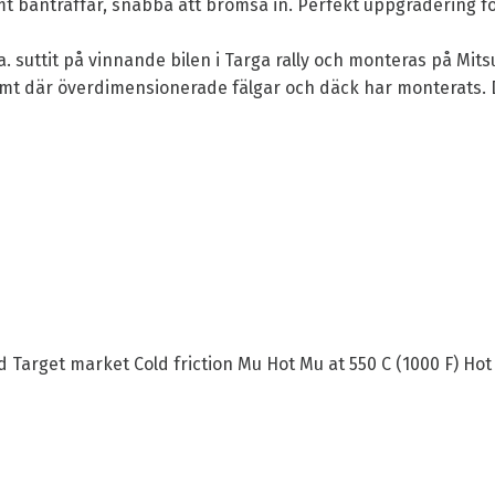
 banträffar, snabba att bromsa in. Perfekt uppgradering för
 suttit på vinnande bilen i Targa rally och monteras på Mitsu
samt där överdimensionerade fälgar och däck har monterats. 
arget market Cold friction Mu Hot Mu at 550 C (1000 F) Hot M