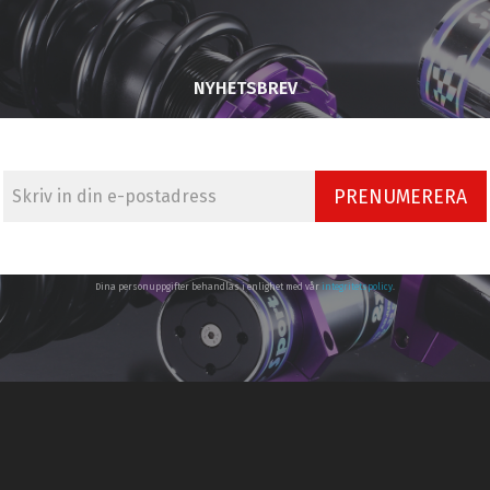
NYHETSBREV
PRENUMERERA
Dina personuppgifter behandlas i enlighet med vår
integritetspolicy
.