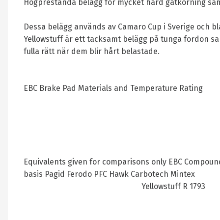
Högprestanda belägg för mycket hård gatkörning samt
Dessa belägg används av Camaro Cup i Sverige och bla.
Yellowstuff är ett tacksamt belägg på tunga fordon 
fulla rätt när dem blir hårt belastade.
EBC Brake Pad Materials and Temperature Rating
Equivalents given for comparisons only EBC Compound T
basis Pagid Ferodo PFC Hawk Carbotech Mintex
Yellowstuff R 1793