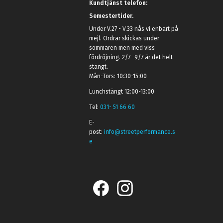
Kundtjänst telefon:
Semestertider.
Under V.27 - V.33 nås vi enbart på
mejl. Ordrar skickas under
sommaren men med viss
fördröjning. 2/7 -9/7 är det helt
stängt.
Mån-Tors: 10:30-15:00
Lunchstängt 12:00-13:00
Tel:
031- 51 66 60
E-
post:
info@streetperformance.s
e