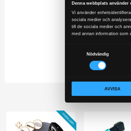
Denna webbplats använder 
Omdömen
Vi använder enhetsidentifierar
sociala medier och analysera 
Du
till de sociala medier och a
med annan information som du 
S
Nödvändig
a
m
t
y
Bli den första att 
c
AVVISA
k
e
s
v
STORSÄLJARE!
a
l