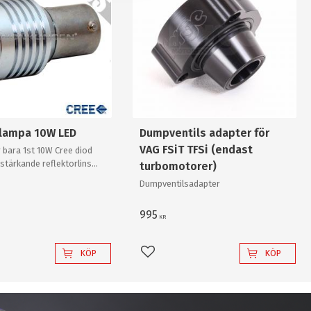
slampa 10W LED
Dumpventils adapter för
VAG FSiT TFSi (endast
 bara 1st 10W Cree diod
stärkande reflektorlins
turbomotorer)
r enkelt en "80W"
Dumpventilsadapter
v "värsta versionen"!
995
KR
KÖP
KÖP
l i favoriter
Lägg till i favoriter