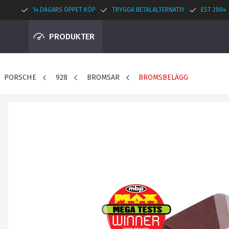
14 DAGARS ÖPPET KÖP
TRYGGA BETALALTERNATIV
EST 2004
PRODUKTER
PORSCHE
928
BROMSAR
BROMSBELÄGG