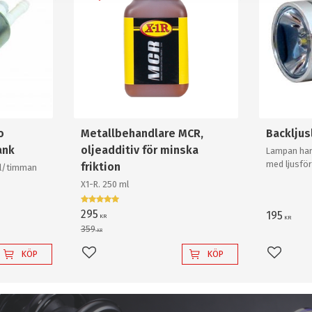
o
Metallbehandlare MCR,
Backlju
ank
oljeadditiv för minska
Lampan har
med ljusför
friktion
0l/timman
och krossa
X1-R. 250 ml
backlampa a
295
195
KR
KR
359
KR
KÖP
KÖP
Lägg till i favoriter
Lägg til