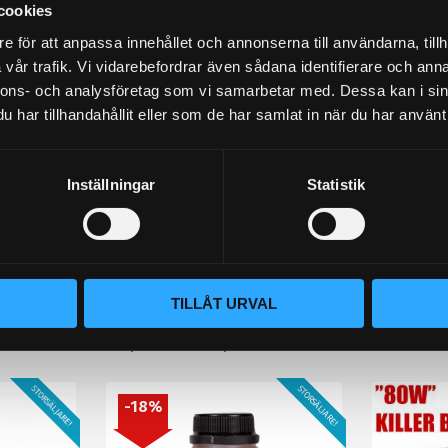
cookies
e för att anpassa innehållet och annonserna till användarna, tillh
vår trafik. Vi vidarebefordrar även sådana identifierare och anna
nnons- och analysföretag som vi samarbetar med. Dessa kan i sin
har tillhandahållit eller som de har samlat in när du har använt 
Inställningar
Statistik
lämna ett omdöme.
TILLÅT URVAL
Populära produkter
STORSÄLJARE!
STORSÄLJARE!
18
%