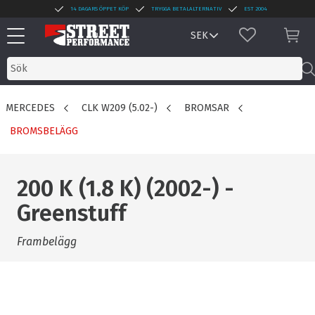
14 DAGARS ÖPPET KÖP
TRYGGA BETALALTERNATIV
EST 2004
Meny
FAVORITER
KUN
MERCEDES
CLK W209 (5.02-)
BROMSAR
BROMSBELÄGG
200 K (1.8 K) (2002-) -
Greenstuff
Frambelägg