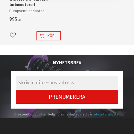
turbomotorer)
Dumpventilsadapter
995
KR
KÖP
Lägg till i favoriter
NYHETSBREV
PRENUMERERA
Dina personuppgifter behandlas i enlighet med vår
integritetspolicy
.