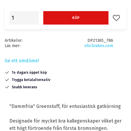
Lägg till
KÖP
Artikelnr
DP21365_786
Läs mer
ebcbrakes.com
Ge ett omdöme!
14 dagars öppet köp
Trygga betalalternativ
Snabb leverans
"Dammfria" Greenstuff, för entusiastisk gatkörning
Designade för mycket bra kallegenskaper vilket ger
ett högt förtroende från första bromsningen.