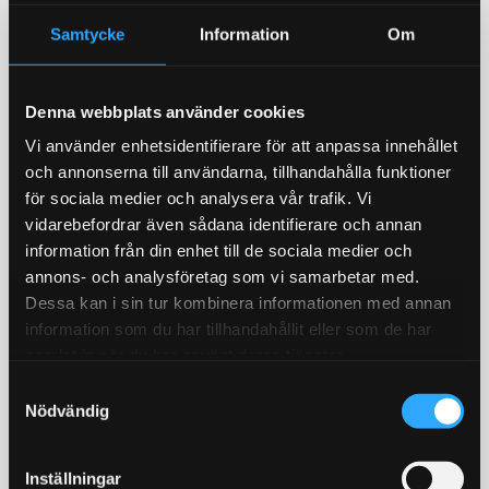
Samtycke
Information
Om
Bromsoksfärg ifrån
Bränslepump Walbro
Denna webbplats använder cookies
Foliatec, flera olika färger!
GST450 450L/h in tank
2- komponents
Värstingbränslepump!
Vi använder enhetsidentifierare för att anpassa innehållet
bromsoksfärg / Välj färg i
450l/timman
och annonserna till användarna, tillhandahålla funktioner
rullistan
för sociala medier och analysera vår trafik. Vi
429
1 679
KR
KR
vidarebefordrar även sådana identifierare och annan
information från din enhet till de sociala medier och
INFO
KÖP
Lägg till i favoriter
Lägg till i favoriter
annons- och analysföretag som vi samarbetar med.
Dessa kan i sin tur kombinera informationen med annan
STORSÄLJARE!
information som du har tillhandahållit eller som de har
18
%
samlat in när du har använt deras tjänster.
S
Nödvändig
a
m
t
Inställningar