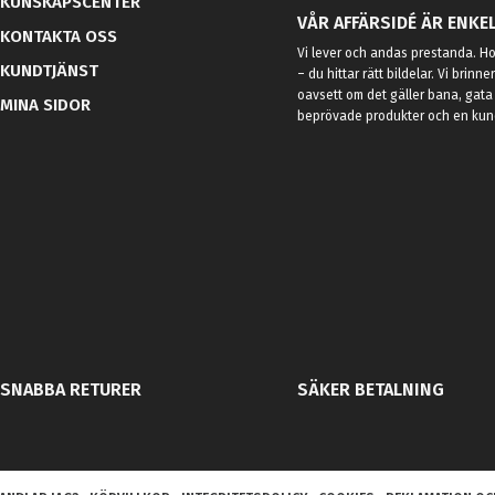
KUNSKAPSCENTER
VÅR AFFÄRSIDÉ ÄR ENKEL
KONTAKTA OSS
Vi lever och andas prestanda. Hos
KUNDTJÄNST
– du hittar rätt bildelar. Vi brinne
oavsett om det gäller bana, gata 
MINA SIDOR
beprövade produkter och en kundt
SNABBA RETURER
SÄKER BETALNING