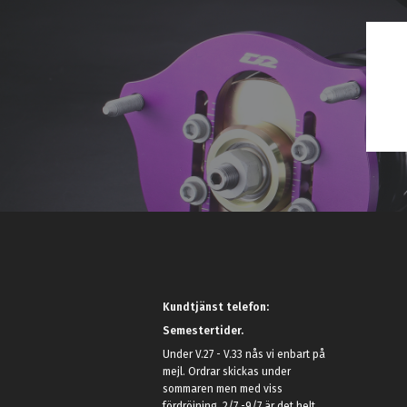
Kundtjänst telefon:
Semestertider.
Under V.27 - V.33 nås vi enbart på
mejl. Ordrar skickas under
sommaren men med viss
fördröjning. 2/7 -9/7 är det helt