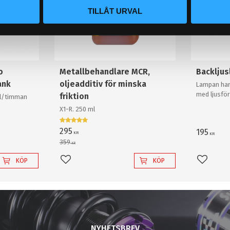
TILLÅT URVAL
o
Metallbehandlare MCR,
Backlju
ank
oljeadditiv för minska
Lampan har
med ljusför
friktion
0l/timman
och krossa
X1-R. 250 ml
backlampa a
295
195
KR
KR
359
KR
KÖP
KÖP
Lägg till i favoriter
Lägg til
NYHETSBREV