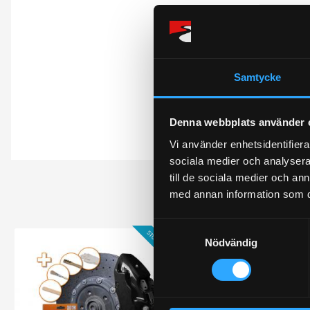
Du
Samtycke
Denna webbplats använder 
Bli den första att 
Vi använder enhetsidentifierar
sociala medier och analysera 
till de sociala medier och a
med annan information som du 
S
STORSÄLJARE!
Nödvändig
a
m
t
y
c