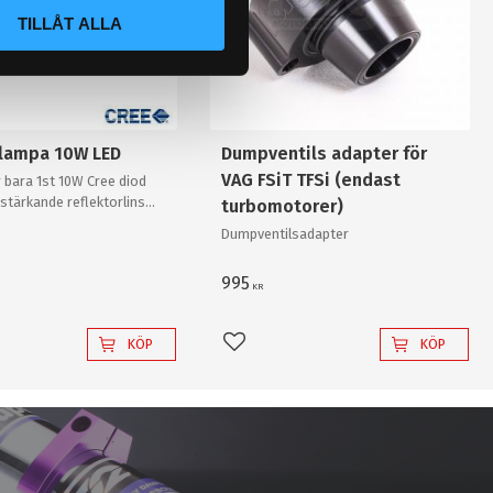
TILLÅT ALLA
slampa 10W LED
Dumpventils adapter för
VAG FSiT TFSi (endast
 bara 1st 10W Cree diod
stärkande reflektorlins
turbomotorer)
r enkelt en "80W"
Dumpventilsadapter
v "värsta versionen"!
995
KR
KÖP
KÖP
l i favoriter
Lägg till i favoriter