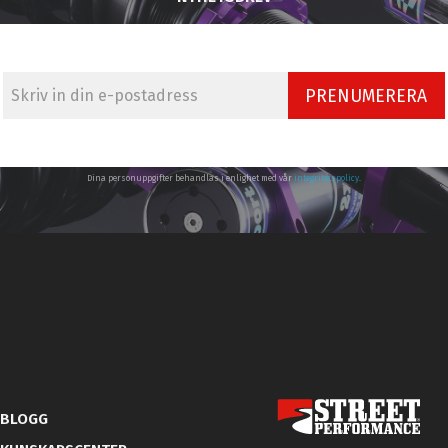
PRENUMERERA
Dina personuppgifter behandlas i enlighet med vår
integritetspolicy
.
BLOGG