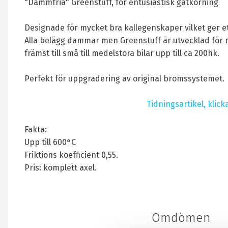
"Dammfria" Greenstuff, för entusiastisk gatkörning
Designade för mycket bra kallegenskaper vilket ger e
Alla belägg dammar men Greenstuff är utvecklad för
främst till små till medelstora bilar upp till ca 200hk.
Perfekt för uppgradering av original bromssystemet.
Tidningsartikel, klick
Fakta:
Upp till 600°C
Friktions koefficient 0,55.
Pris: komplett axel.
Omdömen