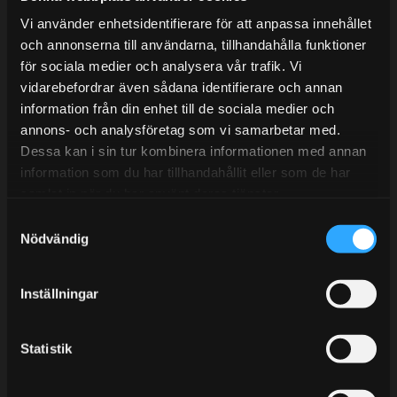
Mån-Tors: 10:30-15:00
Vi använder enhetsidentifierare för att anpassa innehållet
Lunchstängt 12:00-13:00
och annonserna till användarna, tillhandahålla funktioner
för sociala medier och analysera vår trafik. Vi
Tel: 031- 51 66 60
vidarebefordrar även sådana identifierare och annan
information från din enhet till de sociala medier och
E-post:
info@streetperformance.se
annons- och analysföretag som vi samarbetar med.
Dessa kan i sin tur kombinera informationen med annan
information som du har tillhandahållit eller som de har
samlat in när du har använt deras tjänster.
S
BLOG
Nödvändig
a
m
KUNSKAPSCENTER
t
Inställningar
KONTAKTA OSS
y
CUSTOMER SERVICE
c
k
Statistik
MY PAGES
e
s