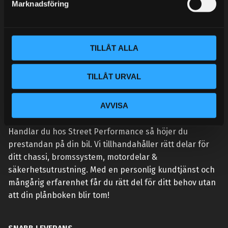
Marknadsföring
v
a
l
TILLÅT ALLA
TILLÅT URVAL
AVVISA
VÅR AFFÄRSIDÉ ÄR ENKEL:
Handlar du hos Street Performance så höjer du
prestandan på din bil. Vi tillhandahåller rätt delar för
ditt chassi, bromssystem, motordelar &
säkerhetsutrustning. Med en personlig kundtjänst och
mångårig erfarenhet får du rätt del för ditt behov utan
att din plånboken blir tom!