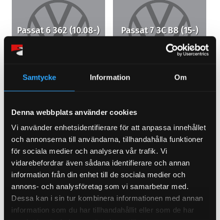
Passat 6 362 (10.08-)
Passat 7 3C B8 (15-)
Samtycke
Information
Om
Denna webbplats använder cookies
Passat CC (4.08-)
Phaeton (02-)
Vi använder enhetsidentifierare för att anpassa innehållet
och annonserna till användarna, tillhandahålla funktioner
för sociala medier och analysera vår trafik. Vi
vidarebefordrar även sådana identifierare och annan
information från din enhet till de sociala medier och
annons- och analysföretag som vi samarbetar med.
Dessa kan i sin tur kombinera informationen med annan
Polo 1 86,C (8.76-7.90)
Polo 2 86C (8.90-94)
information som du har tillhandahållit eller som de har